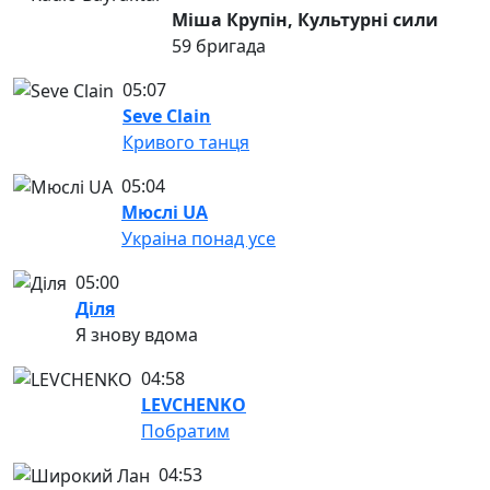
Міша Крупін, Культурні сили
59 бригада
05:07
Seve Clain
Кривого танця
05:04
Мюслі UA
Украіна понад усе
05:00
Діля
Я знову вдома
04:58
LEVCHENKO
Побратим
04:53