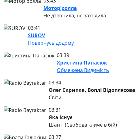
03:43
Мотор'ролла
Не дзвонила, не заходила
03:41
SUROV
Повернусь додому
03:39
Христина Панасюк
Обмежена Видимість
03:34
Олег Скрипка, Воплі Відоплясова
Світи
03:31
Яка існує
Шанті (Свобода кличе в бій)
03:27