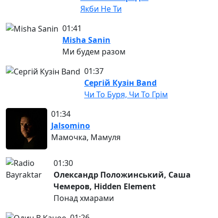
Якби Не Ти
01:41
Misha Sanin
Ми будем разом
01:37
Сергій Кузін Band
Чи То Буря, Чи То Грiм
01:34
Jalsomino
Мамочка, Мамуля
01:30
Олександр Положинський, Саша
Чемеров, Hidden Element
Понад хмарами
01:26