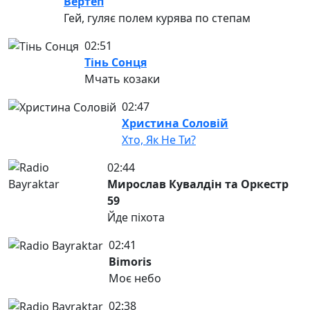
Вертеп
Гей, гуляє полем курява по степам
02:51
Тінь Сонця
Мчать козаки
02:47
Христина Соловій
Хто, Як Не Ти?
02:44
Мирослав Кувалдін та Оркестр
59
Йде піхота
02:41
Bimoris
Моє небо
02:38