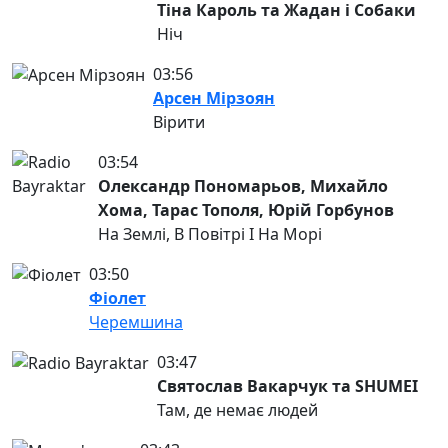
Тіна Кароль та Жадан і Собаки
Ніч
03:56
Арсен Мірзоян
Вірити
03:54
Олександр Пономарьов, Михайло
Хома, Тарас Тополя, Юрій Горбунов
На Землі, В Повітрі І На Морі
03:50
Фіолет
Черемшина
03:47
Святослав Вакарчук та SHUMEI
Там, де немає людей