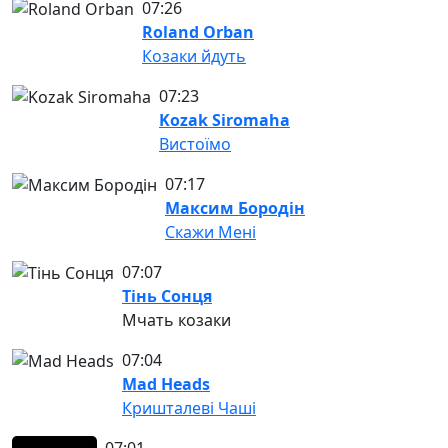
07:26
Roland Orban
Козаки йдуть
07:23
Kozak Siromaha
Вистоїмо
07:17
Максим Бородін
Скажи Мені
07:07
Тінь Сонця
Мчать козаки
07:04
Mad Heads
Кришталеві Чаші
07:01