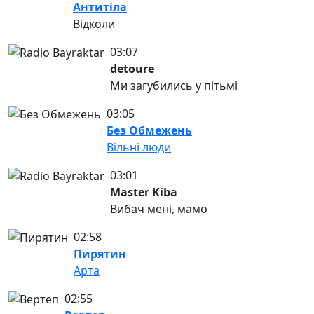
Антитіла
Відколи
03:07
detoure
Ми загубились у пітьмі
03:05
Без Обмежень
Вільні люди
03:01
Master Kiba
Вибач мені, мамо
02:58
Пирятин
Арта
02:55