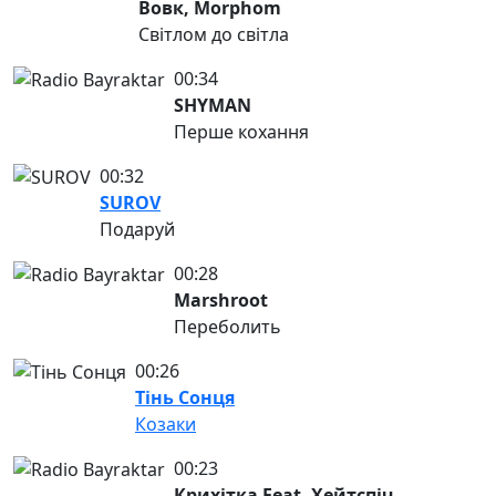
Вовк, Morphom
Світлом до світла
00:34
SHYMAN
Перше кохання
00:32
SUROV
Подаруй
00:28
Marshroot
Переболить
00:26
Тінь Сонця
Козаки
00:23
Крихітка Feat. Хейтспіч