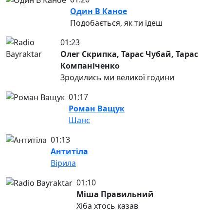
Один В Каное
Подобається, як ти ідеш
01:23
Олег Скрипка, Тарас Чубай, Тарас
Компаніченко
Зродились ми великої години
01:17
Роман Ващук
Шанс
01:13
Антитіла
Вірила
01:10
Міша Правильний
Хіба хтось казав