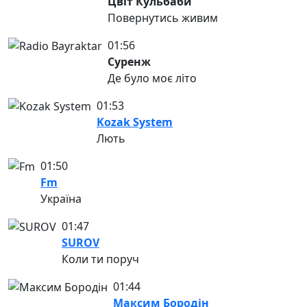
Цвіт Кульбаби
Повернутись живим
01:56
Суренж
Де було моє літо
01:53
Kozak System
Лють
01:50
Fm
Україна
01:47
SUROV
Коли ти поруч
01:44
Максим Бородін