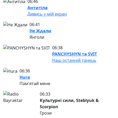
06:46
Антитіла
Дивись у мій екран
06:41
Не Ждали
Янголи
06:38
PANCHYSHYN та SVIT
Наш останній танець
06:36
Hura
Пам'ятай мене
06:33
Культурні сили, Steblyuk &
Scorpion
Грози