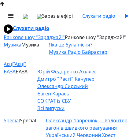
Зараз в ефірі
Слухати радіо
Слухати радіо
Ранкове шоу "Заряджай!"
Ранкове шоу "Заряджай!"
Музика
Музика
Яка це була пісня?
Музика Радіо Байрактар
Акції
Акції
БАЗА
БАЗА
Юрій Федоренко Ахіллес
Дмитро "Расті" Канупєр
Олександр Сирський
Євген Карась
СОКРАТ із СБУ
Всі випуски
Special
Special
Олександр Лавренюк — волонтер
загонів швидкого реагування
Український Червоний Хрест