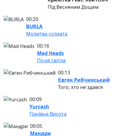
Під Весняним Дощем
00:20
BURLA
Молитва солдата
00:16
Mad Heads
Пісня світла
00:13
Євген Рибчинський
Того, хто не здався
00:09
Yurcash
Панівна Висота
00:05
Мандри