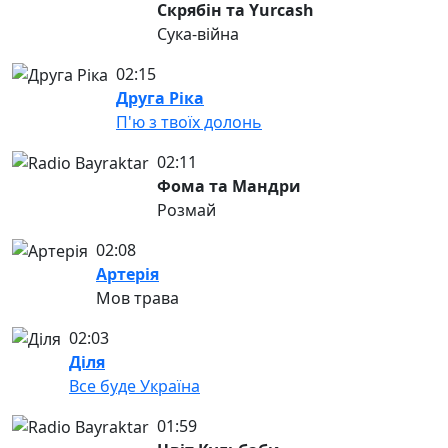
Скрябін та Yurcash
Сука-війна
02:15
Друга Ріка
П'ю з твоїх долонь
02:11
Фома та Мандри
Розмай
02:08
Артерія
Мов трава
02:03
Діля
Все буде Україна
01:59