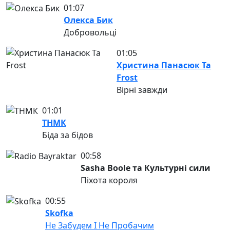
01:07
Олекса Бик
Добровольці
01:05
Христина Панасюк Та
Frost
Вірні завжди
01:01
ТНМК
Біда за бідов
00:58
Sasha Boole та Культурні сили
Піхота короля
00:55
Skofka
Не Забудем І Не Пробачим