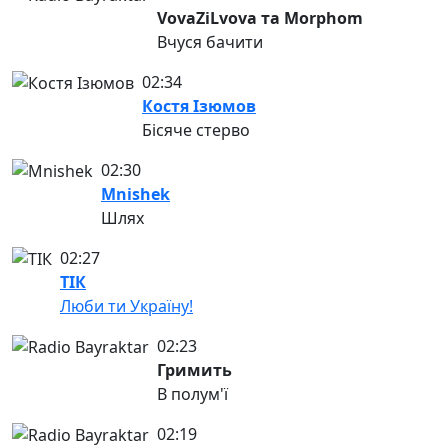
VovaZiLvova та Morphom
Вчуся бачити
02:34
Костя Ізюмов
Бісяче стерво
02:30
Mnishek
Шлях
02:27
ТІК
Люби ти Україну!
02:23
Гримить
В полум'ї
02:19