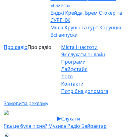
«Омега»
Енджі Крейда, Брем Стокер та
СУРЕНЖ
Міша Крупін та гурт Корупція
Всі випуски
Про радіо
Про радіо
Міста і частоти
Як слухати онлайн
Програми
Лайфстайл
Лого
Контакти
Потрібна допомога
Замовити рекламу
Слухати
Яка це була пісня?
Музика Радіо Байрактар
🔊