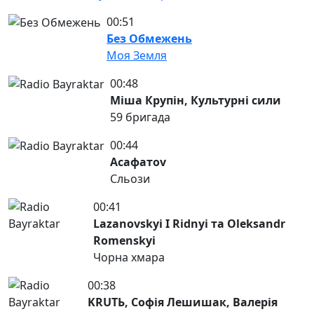
00:51
Без Обмежень
Моя Земля
00:48
Міша Крупін, Культурні сили
59 бригада
00:44
Асафатоv
Сльози
00:41
Lazanovskyi I Ridnyi та Oleksandr
Romenskyi
Чорна хмара
00:38
KRUTЬ, Софія Лешишак, Валерія