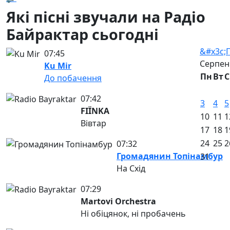
Які пісні звучали на Радіо
Байрактар сьогодні
&#x3c;
07:45
Серпен
Ku Mir
Пн
Вт
С
До побачення
07:42
3
4
5
FIЇNKA
10
11
1
Вівтар
17
18
1
24
25
2
07:32
Громадянин Топінамбур
31
На Схід
07:29
Martovi Orchestra
Ні обіцянок, ні пробачень