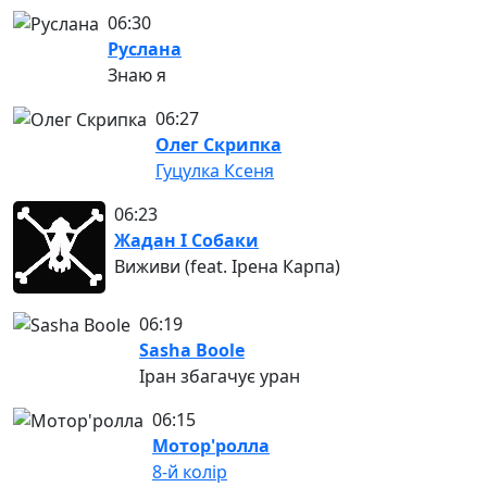
06:30
Руслана
Знаю я
06:27
Олег Скрипка
Гуцулка Ксеня
06:23
Жадан І Собаки
Виживи (feat. Ірена Карпа)
06:19
Sasha Boole
Іран збагачує уран
06:15
Мотор'ролла
8-й колір