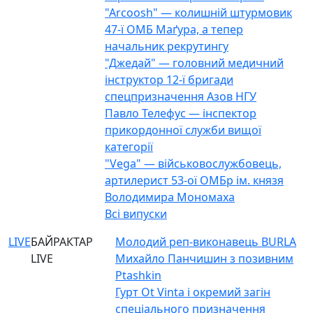
"Arcoosh" — колишній штурмовик
47-ї ОМБ Маґура, а тепер
начальник рекрутингу
"Джедай" — головний медичний
інструктор 12-ї бригади
спецпризначення Азов НГУ
Павло Телефус — інспектор
прикордонної служби вищої
категорії
"Vega" — військовослужбовець,
артилерист 53-ої ОМБр ім. князя
Володимира Мономаха
Всі випуски
LIVE
БАЙРАКТАР
Молодий реп-виконавець BURLA
LIVE
Михайло Панчишин з позивним
Ptashkin
Гурт Ot Vinta і окремий загін
спеціального призначення