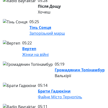
05:28
Після Дощу
Хочеш
05:25
Тінь Сонця
Запорізький марш
05:22
Вертеп
Жінки на війні
05:19
Громадянин Топінамбур
Валькірії
05:14
Брати Гадюкіни
Файне Місто Тернопіль
05:11