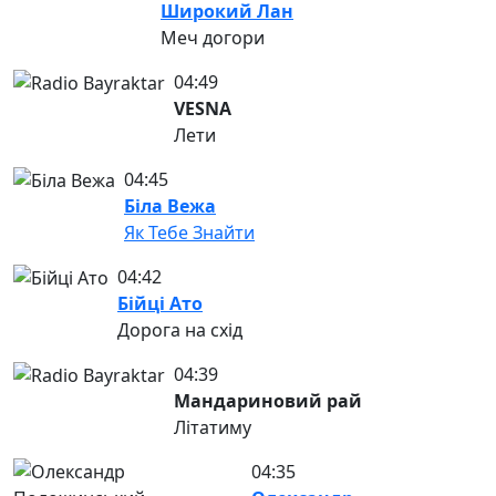
Широкий Лан
Меч догори
04:49
VESNA
Лети
04:45
Біла Вежа
Як Тебе Знайти
04:42
Бійці Ато
Дорога на схід
04:39
Мандариновий рай
Літатиму
04:35