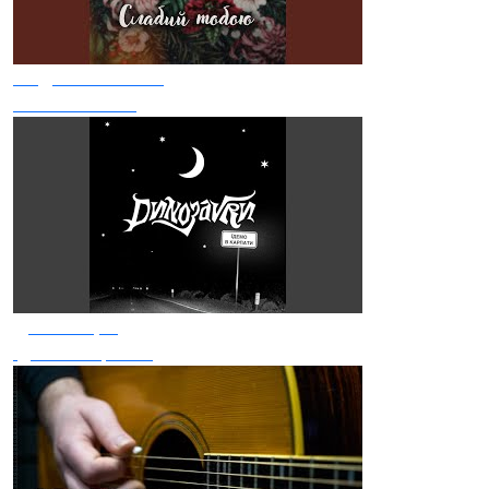
Медовий Полин
Слабий тобою
Динозаври
Їдемо в Карпати