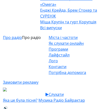
«Омега»
Енджі Крейда, Брем Стокер та
СУРЕНЖ
Міша Крупін та гурт Корупція
Всі випуски
Про радіо
Про радіо
Міста і частоти
Як слухати онлайн
Програми
Лайфстайл
Лого
Контакти
Потрібна допомога
Замовити рекламу
Слухати
Яка це була пісня?
Музика Радіо Байрактар
🔊