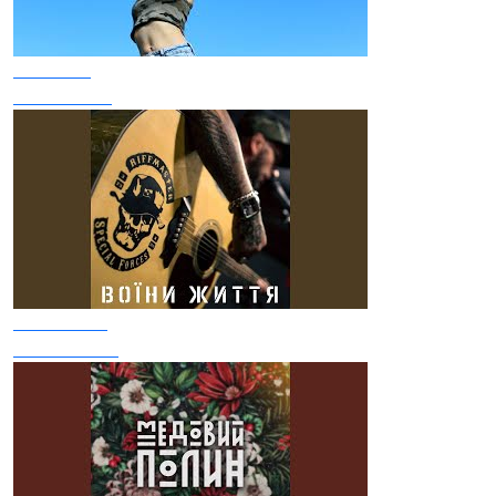
Забавка
Після війни
Riffmaster
Воїни життя