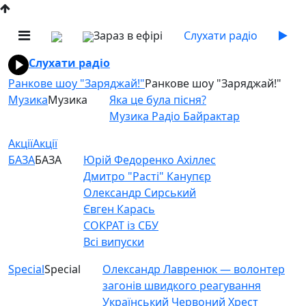
Зараз в ефірі
Слухати радіо
Слухати радіо
Ранкове шоу "Заряджай!"
Ранкове шоу "Заряджай!"
Музика
Музика
Яка це була пісня?
Музика Радіо Байрактар
Акції
Акції
БАЗА
БАЗА
Юрій Федоренко Ахіллес
Дмитро "Расті" Канупєр
Олександр Сирський
Євген Карась
СОКРАТ із СБУ
Всі випуски
Special
Special
Олександр Лавренюк — волонтер
загонів швидкого реагування
Український Червоний Хрест