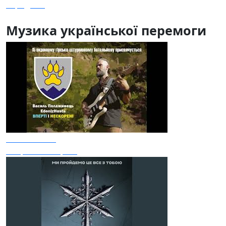
Заряджай
Музика української перемоги
Edenizhusta
Вперті і нескорені