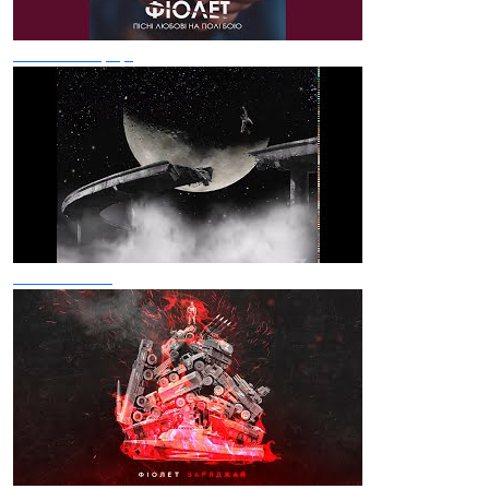
Сталеві Серця
П'яні мости