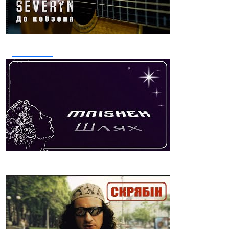
Severyn
До Кобзона
Mnishek
Шлях