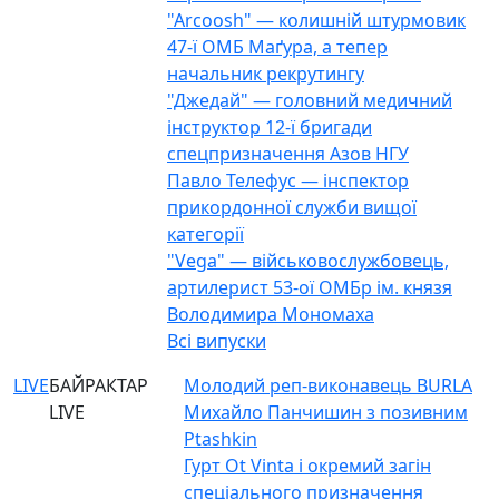
"Arcoosh" — колишній штурмовик
47-ї ОМБ Маґура, а тепер
начальник рекрутингу
"Джедай" — головний медичний
інструктор 12-ї бригади
спецпризначення Азов НГУ
Павло Телефус — інспектор
прикордонної служби вищої
категорії
"Vega" — військовослужбовець,
артилерист 53-ої ОМБр ім. князя
Володимира Мономаха
Всі випуски
LIVE
БАЙРАКТАР
Молодий реп-виконавець BURLA
LIVE
Михайло Панчишин з позивним
Ptashkin
Гурт Ot Vinta і окремий загін
спеціального призначення