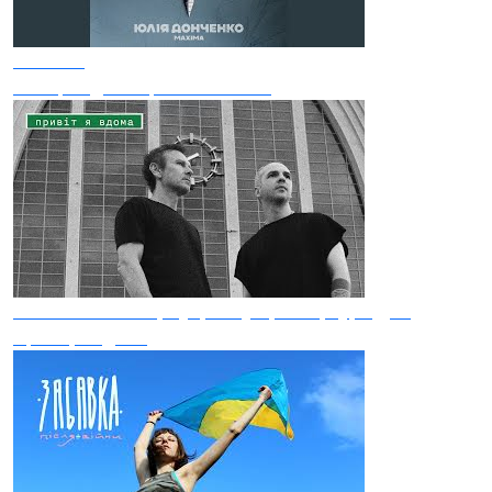
Maxima
Ми Пройдемо Це Все З Тобою
Святослав Вакарчук, Lady Aphina, Гурт Дно
Привіт, я вдома