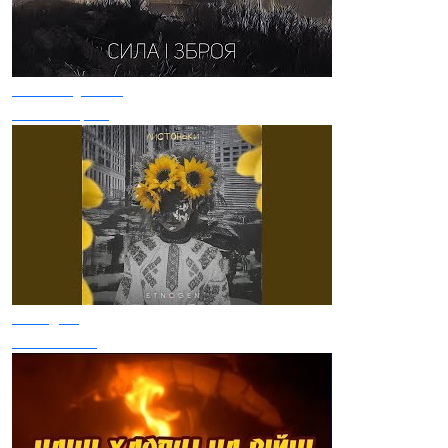
Kozak System
Сила і зброя
Etnogen
Листоньки