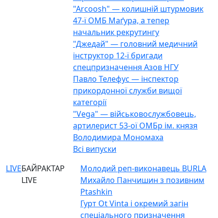
"Arcoosh" — колишній штурмовик
47-ї ОМБ Маґура, а тепер
начальник рекрутингу
"Джедай" — головний медичний
інструктор 12-ї бригади
спецпризначення Азов НГУ
Павло Телефус — інспектор
прикордонної служби вищої
категорії
"Vega" — військовослужбовець,
артилерист 53-ої ОМБр ім. князя
Володимира Мономаха
Всі випуски
LIVE
БАЙРАКТАР
Молодий реп-виконавець BURLA
LIVE
Михайло Панчишин з позивним
Ptashkin
Гурт Ot Vinta і окремий загін
спеціального призначення