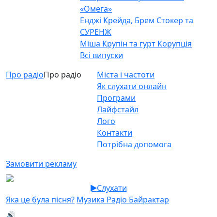
«Омега»
Енджі Крейда, Брем Стокер та
СУРЕНЖ
Міша Крупін та гурт Корупція
Всі випуски
Про радіо
Про радіо
Міста і частоти
Як слухати онлайн
Програми
Лайфстайл
Лого
Контакти
Потрібна допомога
Замовити рекламу
Слухати
Яка це була пісня?
Музика Радіо Байрактар
🔊