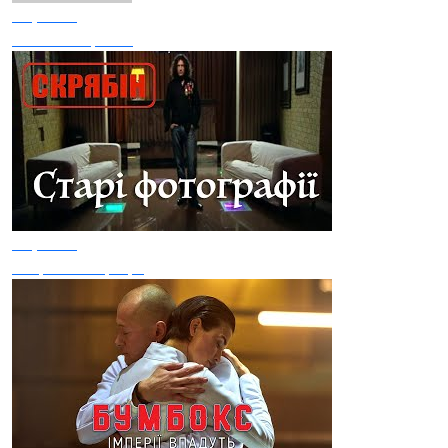
Скрябiн
Сам собі країна
Скрябін
Старі Фотографії