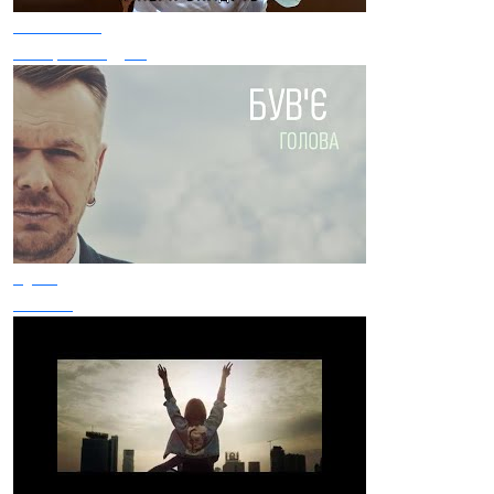
БУМБОКС
Імперії впадуть
Був'є
Голова