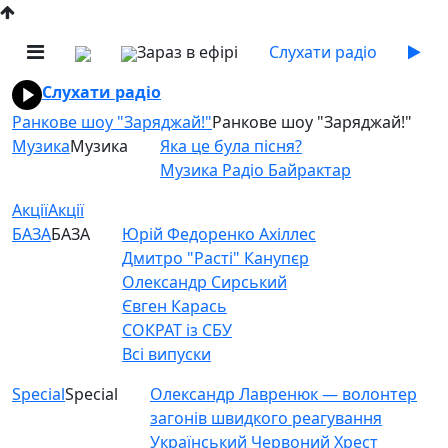
Зараз в ефірі
Слухати радіо
Слухати радіо
Ранкове шоу "Заряджай!"
Ранкове шоу "Заряджай!"
Музика
Музика
Яка це була пісня?
Музика Радіо Байрактар
Акції
Акції
БАЗА
БАЗА
Юрій Федоренко Ахіллес
Дмитро "Расті" Канупєр
Олександр Сирський
Євген Карась
СОКРАТ із СБУ
Всі випуски
Special
Special
Олександр Лавренюк — волонтер
загонів швидкого реагування
Український Червоний Хрест