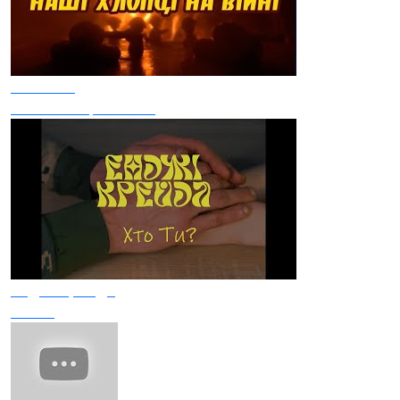
От Вінта
Наші Хлопці На Війні
Енджі Крейда
Хто Ти