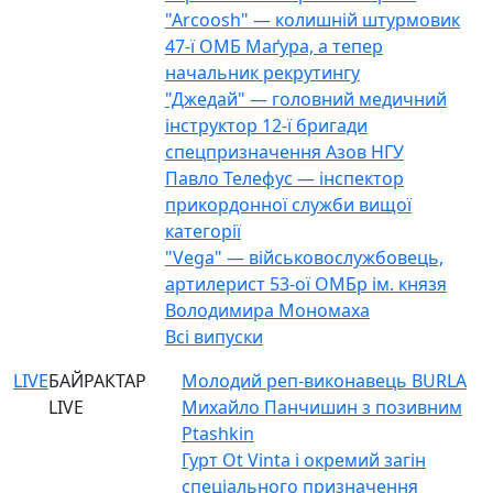
"Arcoosh" — колишній штурмовик
47-ї ОМБ Маґура, а тепер
начальник рекрутингу
"Джедай" — головний медичний
інструктор 12-ї бригади
спецпризначення Азов НГУ
Павло Телефус — інспектор
прикордонної служби вищої
категорії
"Vega" — військовослужбовець,
артилерист 53-ої ОМБр ім. князя
Володимира Мономаха
Всі випуски
LIVE
БАЙРАКТАР
Молодий реп-виконавець BURLA
LIVE
Михайло Панчишин з позивним
Ptashkin
Гурт Ot Vinta і окремий загін
спеціального призначення