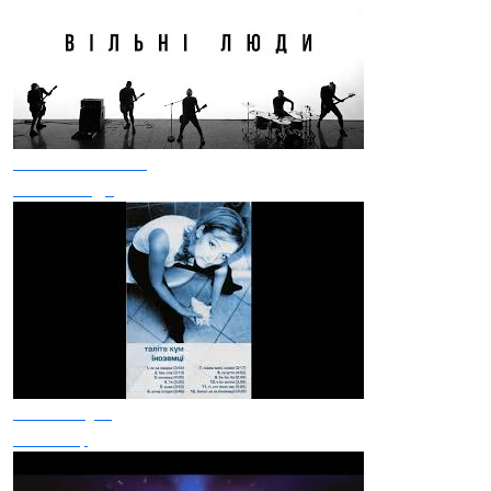
Без Обмежень
Вільні люди
Таліта Кум
Іноземці