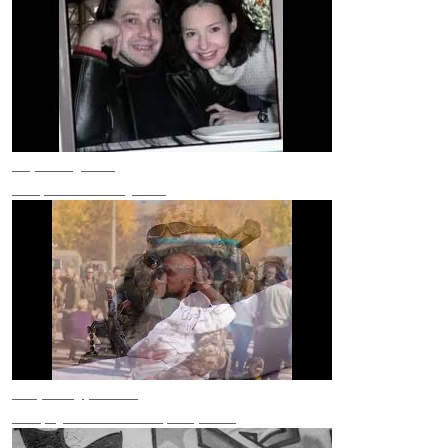
Тарас Чубай
Запроси мене у сни
Марія Бурмака
Поцілуй Мене На Прощання