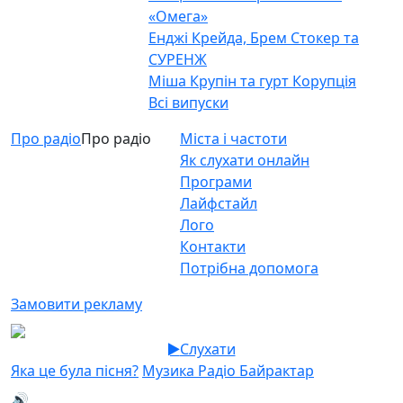
«Омега»
Енджі Крейда, Брем Стокер та
СУРЕНЖ
Міша Крупін та гурт Корупція
Всі випуски
Про радіо
Про радіо
Міста і частоти
Як слухати онлайн
Програми
Лайфстайл
Лого
Контакти
Потрібна допомога
Замовити рекламу
Слухати
Яка це була пісня?
Музика Радіо Байрактар
🔊