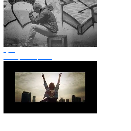
Був'є
Не свари мене, мамо
Океан Ельзи
Сонце