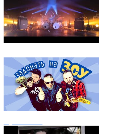
Микита Рубченко
Гімн України
The Кум
Задонать на ЗСУ