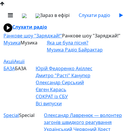
Зараз в ефірі
Слухати радіо
Слухати радіо
Ранкове шоу "Заряджай!"
Ранкове шоу "Заряджай!"
Музика
Музика
Яка це була пісня?
Музика Радіо Байрактар
Акції
Акції
БАЗА
БАЗА
Юрій Федоренко Ахіллес
Дмитро "Расті" Канупєр
Олександр Сирський
Євген Карась
СОКРАТ із СБУ
Всі випуски
Special
Special
Олександр Лавренюк — волонтер
загонів швидкого реагування
Український Червоний Хрест