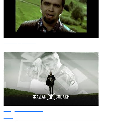
Мотор'ролла
До тебе мила
Жадан І Собаки
Ріка