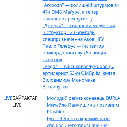
"Arcoosh" — колишній штурмовик
47-ї ОМБ Маґура, а тепер
начальник рекрутингу
"Джедай" — головний медичний
інструктор 12-ї бригади
спецпризначення Азов НГУ
Павло Телефус — інспектор
прикордонної служби вищої
категорії
"Vega" — військовослужбовець,
артилерист 53-ої ОМБр ім. князя
Володимира Мономаха
Всі випуски
LIVE
БАЙРАКТАР
Молодий реп-виконавець BURLA
LIVE
Михайло Панчишин з позивним
Ptashkin
Гурт Ot Vinta і окремий загін
спеціального призначення