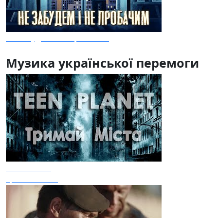
Не Забудем І Не Пробачим
Музика української перемоги
Teen Planet
Тримай Міста