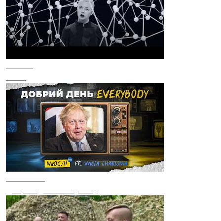
Onuka
Vidlik
Мюслі UA
Добрий день Everybody