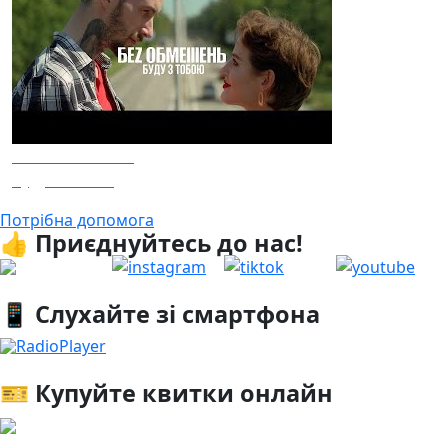
Без Обмежень
Буду з тобою
Потрібна допомога
👍 Приєднуйтесь до нас!
📱 Слухайте зі смартфона
RadioPlayer
🎫 Купуйте квитки онлайн