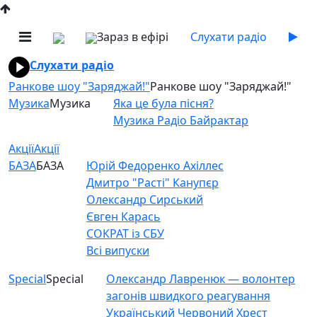
Зараз в ефірі
Слухати радіо
Слухати радіо
Ранкове шоу "Заряджай!"
Ранкове шоу "Заряджай!"
Музика
Музика
Яка це була пісня?
Музика Радіо Байрактар
Акції
Акції
БАЗА
БАЗА
Юрій Федоренко Ахіллес
Дмитро "Расті" Канупєр
Олександр Сирський
Євген Карась
СОКРАТ із СБУ
Всі випуски
Special
Special
Олександр Лавренюк — волонтер
загонів швидкого реагування
Український Червоний Хрест