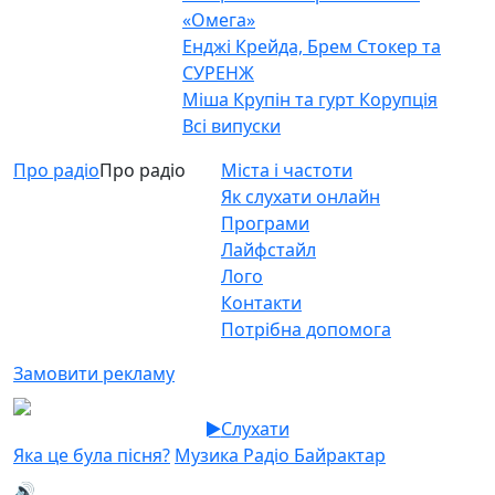
«Омега»
Енджі Крейда, Брем Стокер та
СУРЕНЖ
Міша Крупін та гурт Корупція
Всі випуски
Про радіо
Про радіо
Міста і частоти
Як слухати онлайн
Програми
Лайфстайл
Лого
Контакти
Потрібна допомога
Замовити рекламу
Слухати
Яка це була пісня?
Музика Радіо Байрактар
🔊