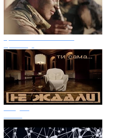
Христина Панасюк Та Frost
Вірні завжди
Не Ждали
Ти сама