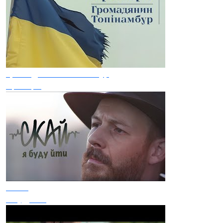
Громадянин Топінамбур
Прапори
СКАЙ
Я буду йти