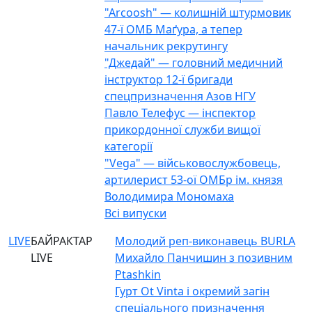
"Arcoosh" — колишній штурмовик
47-ї ОМБ Маґура, а тепер
начальник рекрутингу
"Джедай" — головний медичний
інструктор 12-ї бригади
спецпризначення Азов НГУ
Павло Телефус — інспектор
прикордонної служби вищої
категорії
"Vega" — військовослужбовець,
артилерист 53-ої ОМБр ім. князя
Володимира Мономаха
Всі випуски
LIVE
БАЙРАКТАР
Молодий реп-виконавець BURLA
LIVE
Михайло Панчишин з позивним
Ptashkin
Гурт Ot Vinta і окремий загін
спеціального призначення