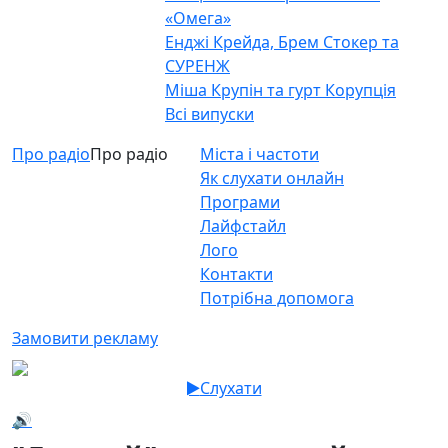
«Омега»
Енджі Крейда, Брем Стокер та
СУРЕНЖ
Міша Крупін та гурт Корупція
Всі випуски
Про радіо
Про радіо
Міста і частоти
Як слухати онлайн
Програми
Лайфстайл
Лого
Контакти
Потрібна допомога
Замовити рекламу
Слухати
🔊