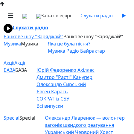
Зараз в ефірі
Слухати радіо
Слухати радіо
Ранкове шоу "Заряджай!"
Ранкове шоу "Заряджай!"
Музика
Музика
Яка це була пісня?
Музика Радіо Байрактар
Акції
Акції
БАЗА
БАЗА
Юрій Федоренко Ахіллес
Дмитро "Расті" Канупєр
Олександр Сирський
Євген Карась
СОКРАТ із СБУ
Всі випуски
Special
Special
Олександр Лавренюк — волонтер
загонів швидкого реагування
Український Червоний Хрест