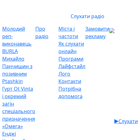
Слухати радіо
Молодий
Про
Міста і
Замовити
реп-
радіо
частоти
рекламу
виконавець
Як слухати
BURLA
онлайн
Михайло
Програми
Панчишин з
Лайфстайл
позивним
Лого
Ptashkin
Контакти
Гурт Ot Vinta
Потрібна
і окремий
допомога
загін
спеціального
призначення
Слухати
«Омега»
Енджі