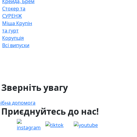
Крейда, Брем
Стокер та
СУРЕНЖ
Міша Крупін
та гурт
Корупція
Всі випуски
 Зверніть увагу
ібна допомога
 Приєднуйтесь до нас!