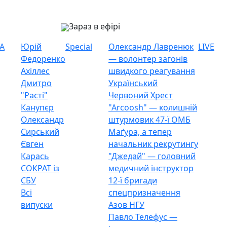
Зараз в ефірі
А
Юрій
Special
Олександр Лавренюк
LIVE
Федоренко
— волонтер загонів
Ахіллес
швидкого реагування
Дмитро
Український
"Расті"
Червоний Хрест
Канупєр
"Arcoosh" — колишній
Олександр
штурмовик 47-ї ОМБ
Сирський
Маґура, а тепер
Євген
начальник рекрутингу
Карась
"Джедай" — головний
СОКРАТ із
медичний інструктор
СБУ
12-ї бригади
Всі
спецпризначення
випуски
Азов НГУ
Павло Телефус —