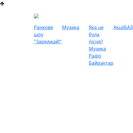
Ранкове
Музика
Яка це
Акції
БАЗ
шоу
була
"Заряджай!"
пісня?
Музика
Радіо
Байрактар