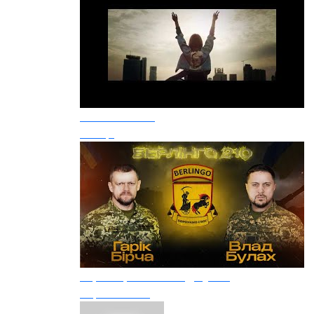
Океан Ельзи
Сонце
Гарік Бірча та Влад Булах
Берлінго 210