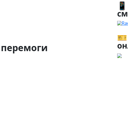
📱
см
Ra
🎫
он
 перемоги