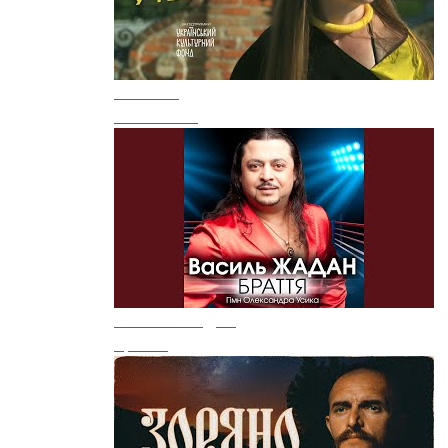
Флайза
У тебе є ти
Василь Жадан
Браття