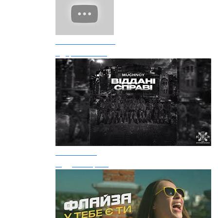
100% BAVOVNA
Ядерна весна
MUCHNOY
Віддані справі