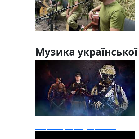
Диктатор
Музика української
Yurcash Та Карпатська Січ
В Чорне море кров Дніпром тече