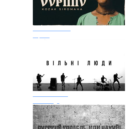
Kozak Siromaha
Зоряно
Без Обмежень
Вільні люди