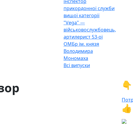
інспектор
прикордонної служби
вищої категорії
"Vega" —
військовослужбовець,
артилерист 53-ої
ОМБр ім. князя
Володимира
Мономаха
Всі випуски
👇
зор
Потр
👍