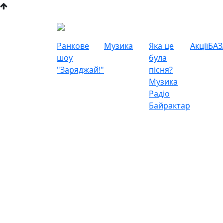
Ранкове
Музика
Яка це
Акції
БАЗ
шоу
була
"Заряджай!"
пісня?
Музика
Радіо
Байрактар