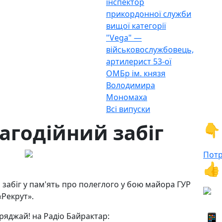
інспектор
прикордонної служби
вищої категорії
"Vega" —
військовослужбовець,
артилерист 53-ої
ОМБр ім. князя
Володимира
Мономаха
Всі випуски
агодійний забіг
👇
Потр
👍
й забіг у пам'ять про полеглого у бою майора ГУР
«Рекрут».
📱
ряджай! на Радіо Байрактар: