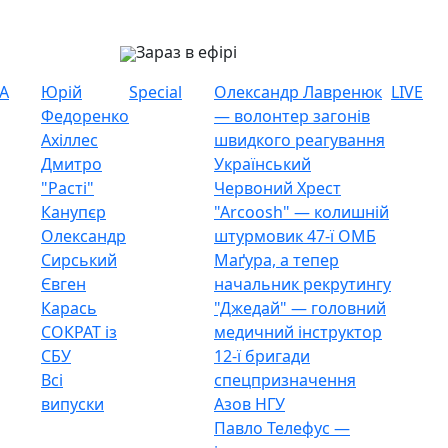
Зараз в ефірі
А
Юрій
Special
Олександр Лавренюк
LIVE
Федоренко
— волонтер загонів
Ахіллес
швидкого реагування
Дмитро
Український
"Расті"
Червоний Хрест
Канупєр
"Arcoosh" — колишній
Олександр
штурмовик 47-ї ОМБ
Сирський
Маґура, а тепер
Євген
начальник рекрутингу
Карась
"Джедай" — головний
СОКРАТ із
медичний інструктор
СБУ
12-ї бригади
Всі
спецпризначення
випуски
Азов НГУ
Павло Телефус —