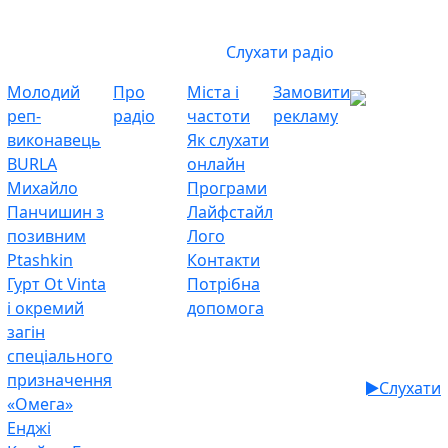
Слухати радіо
Молодий
Про
Міста і
Замовити
реп-
радіо
частоти
рекламу
виконавець
Як слухати
BURLA
онлайн
Михайло
Програми
Панчишин з
Лайфстайл
позивним
Лого
Ptashkin
Контакти
Гурт Ot Vinta
Потрібна
і окремий
допомога
загін
спеціального
призначення
Слухати
«Омега»
Енджі