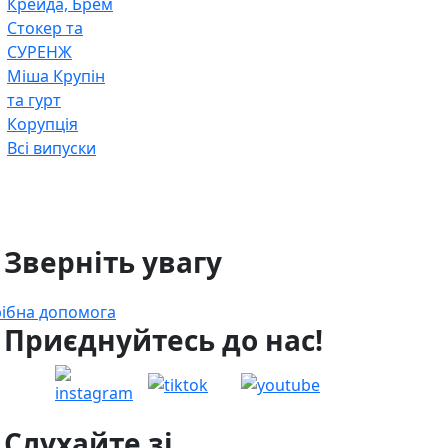
Крейда, Брем
Стокер та
СУРЕНЖ
Міша Крупін
та гурт
Корупція
Всі випуски
 Зверніть увагу
ібна допомога
 Приєднуйтесь до нас!
 Слухайте зі