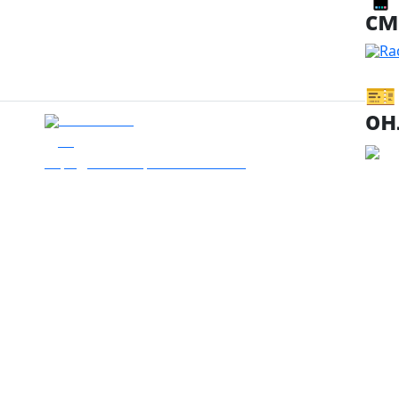
см
Ra
🎫
он
13.06.2024
20
Заряджай! Етер за 13.06.2024