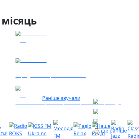
 місяць
04.08.2026
50
Заряджай! Етер за 04.08.2026
05.08.2026
36
Заряджай! Етер за 05.08.2026
04.08.2026
23
Раніше звучали
Гість - 52 Окремої Арттилерійської Бригади
⌚ ще раніше