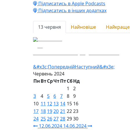
Підписатись в Apple Podcasts
Підписатись в інших додатках
13 червня
Найновіше
Найкраще
13.06.2024
23
На болотах - казочку під назвою “Лох”
&#x3c;Попередній
Наступний&#x3e;
Червень
2024
Пн
Вт
Ср
Чт
Пт
Сб
Нд
1
2
3
4
5
6
7
8
9
10
11
12
13
14
15
16
17
18
19
20
21
22
23
24
25
26
27
28
29
30
12.06.2024
14.06.2024