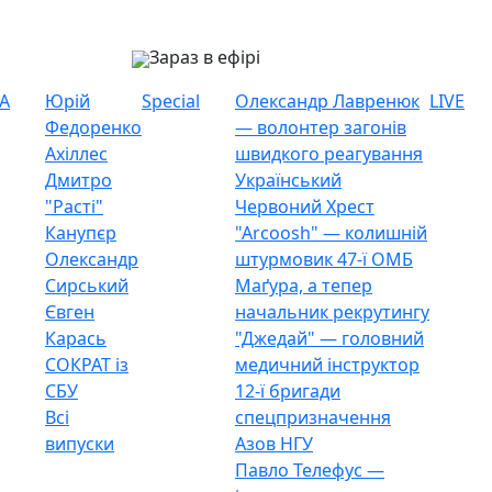
Зараз в ефірі
А
Юрій
Special
Олександр Лавренюк
LIVE
Федоренко
— волонтер загонів
Ахіллес
швидкого реагування
Дмитро
Український
"Расті"
Червоний Хрест
Канупєр
"Arcoosh" — колишній
Олександр
штурмовик 47-ї ОМБ
Сирський
Маґура, а тепер
Євген
начальник рекрутингу
Карась
"Джедай" — головний
СОКРАТ із
медичний інструктор
СБУ
12-ї бригади
Всі
спецпризначення
випуски
Азов НГУ
Павло Телефус —