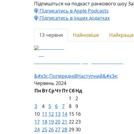
Підпишіться на подкаст ранкового шоу За
Підписатись в Apple Podcasts
Підписатись в інших додатках
13 червня
Найновіше
Найкраще
13.06.2024
23
На болотах - казочку під назвою “Лох”
&#x3c;Попередній
Наступний&#x3e;
Червень
2024
Пн
Вт
Ср
Чт
Пт
Сб
Нд
1
2
3
4
5
6
7
8
9
10
11
12
13
14
15
16
17
18
19
20
21
22
23
24
25
26
27
28
29
30