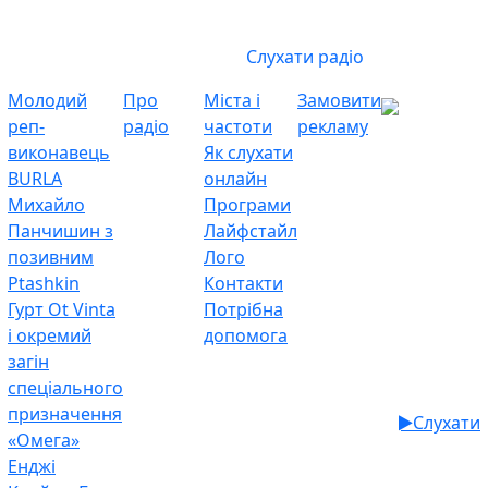
Слухати радіо
Молодий
Про
Міста і
Замовити
реп-
радіо
частоти
рекламу
виконавець
Як слухати
BURLA
онлайн
Михайло
Програми
Панчишин з
Лайфстайл
позивним
Лого
Ptashkin
Контакти
Гурт Ot Vinta
Потрібна
і окремий
допомога
загін
спеціального
призначення
Слухати
«Омега»
Енджі