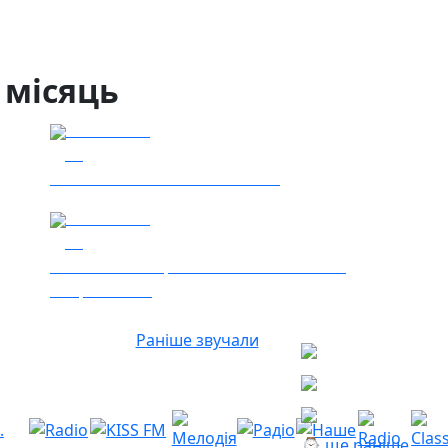
 місяць
03.08.2026
36
Сталеві ластівки — "Nemesis"
06.08.2026
17
Гість – 30 ОМБр ім. князя Костянтина
Острозького
Раніше звучали
⌚ ще раніше