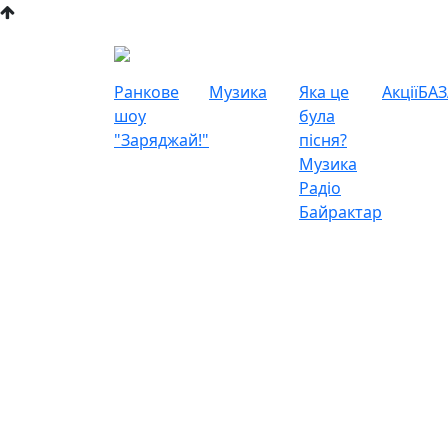
Ранкове
Музика
Яка це
Акції
БАЗ
шоу
була
"Заряджай!"
пісня?
Музика
Радіо
Байрактар