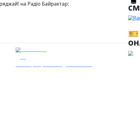
ряджай! на Радіо Байрактар:
см
Ra
🎫
он
13.06.2024
16
Наші кращі – благодійний забіг