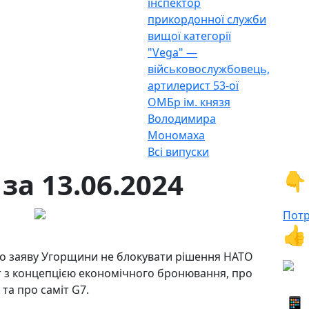
інспектор
прикордонної служби
вищої категорії
"Vega" —
військовослужбовець,
артилерист 53-ої
ОМБр ім. князя
Володимира
Мономаха
Всі випуски
за 13.06.2024
👇
Потр
👍
ро заяву Угорщини не блокувати рішення НАТО
т з концепцією економічного бронювання, про
 та про саміт G7.
📱