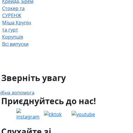
Крейда, Брем
Стокер та
СУРЕНЖ
Міша Крупін
та гурт
Корупція
Всі випуски
 Зверніть увагу
ібна допомога
 Приєднуйтесь до нас!
 Слухайте зі