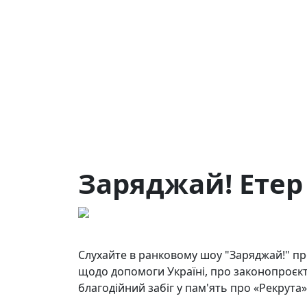
Заряджай! Етер 
13.06.2024
20
Слухайте в ранковому шоу "Заряджай!" п
щодо допомоги Україні, про законопроєк
благодійний забіг у пам'ять про «Рекрута»