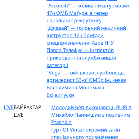
"Arcoosh" — колишній штурмовик
47-ї ОМБ Маґура, а тепер
начальник рекрутингу
"Джедай" — головний медичний
інструктор 12-ї бригади
спецпризначення Азов НГУ
Павло Телефус — інспектор
прикордонної служби вищої
категорії
"Vega" — військовослужбовець,
артилерист 53-ої ОМБр ім. князя
Володимира Мономаха
Всі випуски
LIVE
БАЙРАКТАР
Молодий реп-виконавець BURLA
LIVE
Михайло Панчишин з позивним
Ptashkin
Гурт Ot Vinta і окремий загін
спеціального призначення