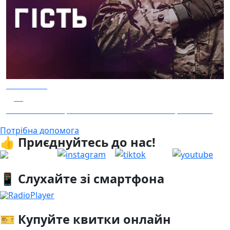
06.08.2026
17
Гість – 30 ОМБр ім. князя Костянтина Острозького
Потрібна допомога
👍 Приєднуйтесь до нас!
📱 Слухайте зі смартфона
RadioPlayer
🎫 Купуйте квитки онлайн