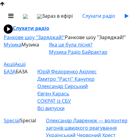
Зараз в ефірі
Слухати радіо
Слухати радіо
Ранкове шоу "Заряджай!"
Ранкове шоу "Заряджай!"
Музика
Музика
Яка це була пісня?
Музика Радіо Байрактар
Акції
Акції
БАЗА
БАЗА
Юрій Федоренко Ахіллес
Дмитро "Расті" Канупєр
Олександр Сирський
Євген Карась
СОКРАТ із СБУ
Всі випуски
Special
Special
Олександр Лавренюк — волонтер
загонів швидкого реагування
Український Червоний Хрест