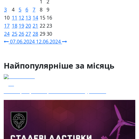
1
2
3
4
5
6
7
8
9
10
11
12
13
14
15
16
17
18
19
20
21
22
23
24
25
26
27
28
29
30
07.06.2024
12.06.2024
Найпопулярніше за місяць
04.08.2026
39
Наші Кращі - Катерина Бойко та Гурт Е.К.А