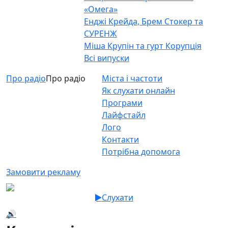
«Омега»
Енджі Крейда, Брем Стокер та
СУРЕНЖ
Міша Крупін та гурт Корупція
Всі випуски
Про радіо
Про радіо
Міста і частоти
Як слухати онлайн
Програми
Лайфстайл
Лого
Контакти
Потрібна допомога
Замовити рекламу
Слухати
🔊