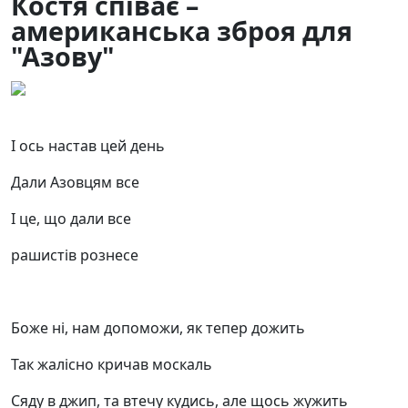
Костя співає –
американська зброя для
"Азову"
11.06.2024
11
І ось настав цей день
Дали Азовцям все
І це, що дали все
рашистів рознесе
Боже ні, нам допоможи, як тепер дожить
Так жалісно кричав москаль
Сяду в джип, та втечу кудись, але щось жужить