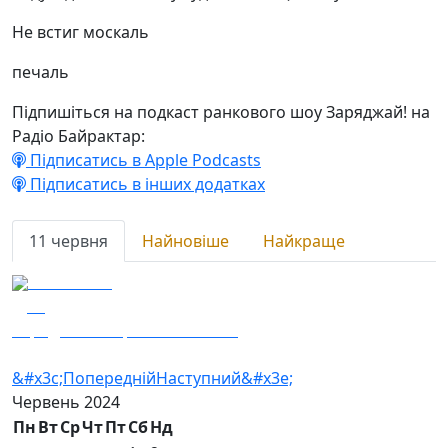
Не встиг москаль
печаль
Підпишіться на подкаст ранкового шоу Заряджай! на
Радіо Байрактар:
Підписатись в Apple Podcasts
Підписатись в інших додатках
11 червня
Найновіше
Найкраще
11.06.2024
13
Заряджай! Етер за 11.06.2024
&#x3c;Попередній
Наступний&#x3e;
Червень
2024
Пн
Вт
Ср
Чт
Пт
Сб
Нд