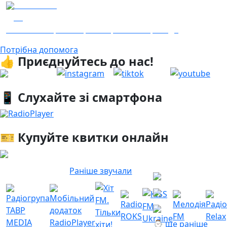
04.08.2026
19
Гість - 52 Окремої Арттилерійської Бригади
Потрібна допомога
👍 Приєднуйтесь до нас!
📱 Слухайте зі смартфона
RadioPlayer
🎫 Купуйте квитки онлайн
Раніше звучали
⌚ ще раніше