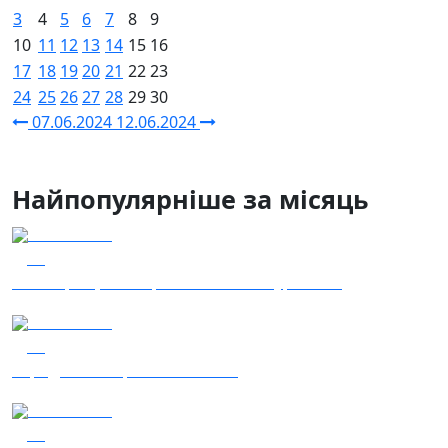
3
4
5
6
7
8
9
10
11
12
13
14
15
16
17
18
19
20
21
22
23
24
25
26
27
28
29
30
07.06.2024
12.06.2024
Найпопулярніше за місяць
04.08.2026
48
Наші Кращі - Катерина Бойко та Гурт Е.К.А
04.08.2026
46
Заряджай! Етер за 04.08.2026
03.08.2026
41