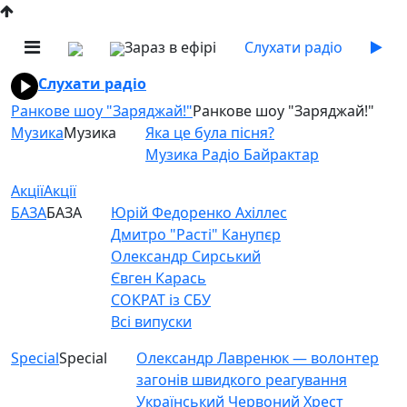
Зараз в ефірі
Слухати радіо
Слухати радіо
Ранкове шоу "Заряджай!"
Ранкове шоу "Заряджай!"
Музика
Музика
Яка це була пісня?
Музика Радіо Байрактар
Акції
Акції
БАЗА
БАЗА
Юрій Федоренко Ахіллес
Дмитро "Расті" Канупєр
Олександр Сирський
Євген Карась
СОКРАТ із СБУ
Всі випуски
Special
Special
Олександр Лавренюк — волонтер
загонів швидкого реагування
Український Червоний Хрест