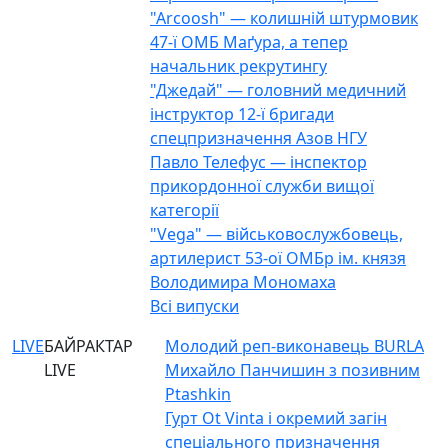
"Arcoosh" — колишній штурмовик
47-ї ОМБ Маґура, а тепер
начальник рекрутингу
"Джедай" — головний медичний
інструктор 12-ї бригади
спецпризначення Азов НГУ
Павло Телефус — інспектор
прикордонної служби вищої
категорії
"Vega" — військовослужбовець,
артилерист 53-ої ОМБр ім. князя
Володимира Мономаха
Всі випуски
LIVE
БАЙРАКТАР
Молодий реп-виконавець BURLA
LIVE
Михайло Панчишин з позивним
Ptashkin
Гурт Ot Vinta і окремий загін
спеціального призначення