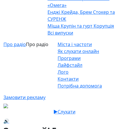
«Омега»
Енджі Крейда, Брем Стокер та
СУРЕНЖ
Міша Крупін та гурт Корупція
Всі випуски
Про радіо
Про радіо
Міста і частоти
Як слухати онлайн
Програми
Лайфстайл
Лого
Контакти
Потрібна допомога
Замовити рекламу
Слухати
🔊