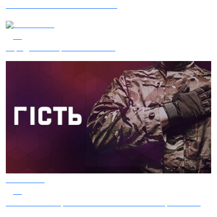
Сталеві ластівки — "Nemesis"
05.08.2026
32
Заряджай! Етер за 05.08.2026
05.08.2026
30
Гість – 30 ОМБр ім. князя Костянтина Острозького