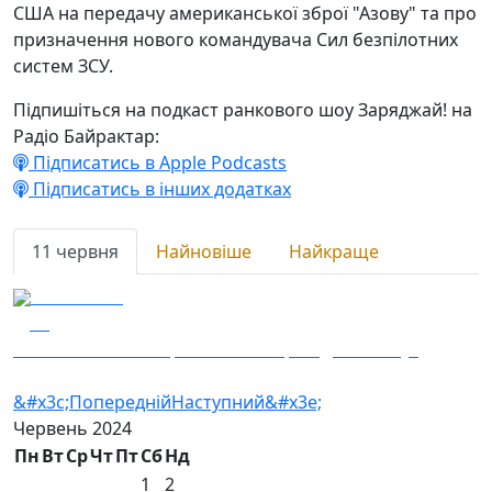
США на передачу американської зброї "Азову" та про
призначення нового командувача Сил безпілотних
систем ЗСУ.
Підпишіться на подкаст ранкового шоу Заряджай! на
Радіо Байрактар:
Підписатись в Apple Podcasts
Підписатись в інших додатках
11 червня
Найновіше
Найкраще
11.06.2024
11
Костя співає – американська зброя для "Азову"
&#x3c;Попередній
Наступний&#x3e;
Червень
2024
Пн
Вт
Ср
Чт
Пт
Сб
Нд
1
2