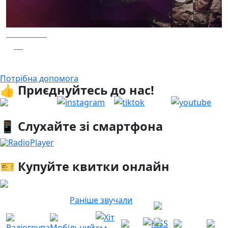
04.08.2026
26
Гість - 52 Окремої Арттилерійської Бригади
Потрібна допомога
👍 Приєднуйтесь до нас!
📱 Слухайте зі смартфона
RadioPlayer
🎫 Купуйте квитки онлайн
Раніше звучали