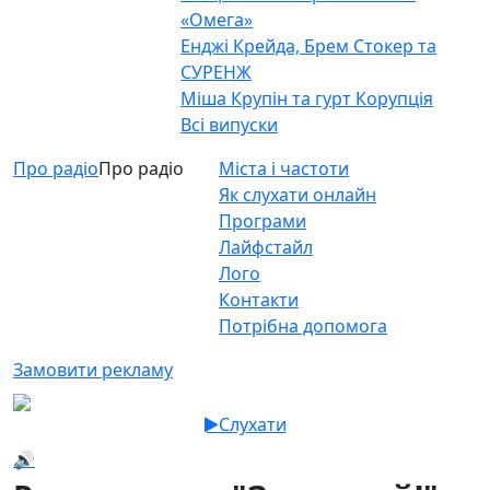
«Омега»
Енджі Крейда, Брем Стокер та
СУРЕНЖ
Міша Крупін та гурт Корупція
Всі випуски
Про радіо
Про радіо
Міста і частоти
Як слухати онлайн
Програми
Лайфстайл
Лого
Контакти
Потрібна допомога
Замовити рекламу
Слухати
🔊