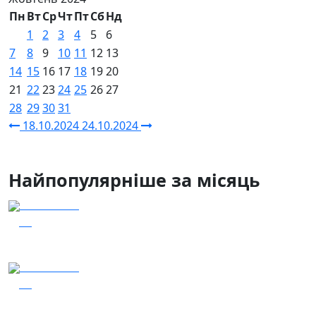
Пн
Вт
Ср
Чт
Пт
Сб
Нд
1
2
3
4
5
6
7
8
9
10
11
12
13
14
15
16
17
18
19
20
21
22
23
24
25
26
27
28
29
30
31
18.10.2024
24.10.2024
Найпопулярніше за місяць
04.08.2026
57
Заряджай! Етер за 04.08.2026
04.08.2026
56
Наші Кращі - Катерина Бойко та Гурт Е.К.А