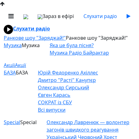
Зараз в ефірі
Слухати радіо
Слухати радіо
Ранкове шоу "Заряджай!"
Ранкове шоу "Заряджай!"
Музика
Музика
Яка це була пісня?
Музика Радіо Байрактар
Акції
Акції
БАЗА
БАЗА
Юрій Федоренко Ахіллес
Дмитро "Расті" Канупєр
Олександр Сирський
Євген Карась
СОКРАТ із СБУ
Всі випуски
Special
Special
Олександр Лавренюк — волонтер
загонів швидкого реагування
Український Червоний Хрест