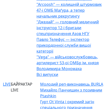
"Arcoosh" — колишній штурмовик
47-ї ОМБ Маґура, а тепер
начальник рекрутингу
"Джедай" — головний медичний
інструктор 12-ї бригади
спецпризначення Азов НГУ
Павло Телефус — інспектор
прикордонної служби вищої
категорії
"Vega" — військовослужбовець,
артилерист 53-ої ОМБр ім. князя
Володимира Мономаха
Всі випуски
LIVE
БАЙРАКТАР
Молодий реп-виконавець BURLA
LIVE
Михайло Панчишин з позивним
Ptashkin
Гурт Ot Vinta і окремий загін
спеціального призначення