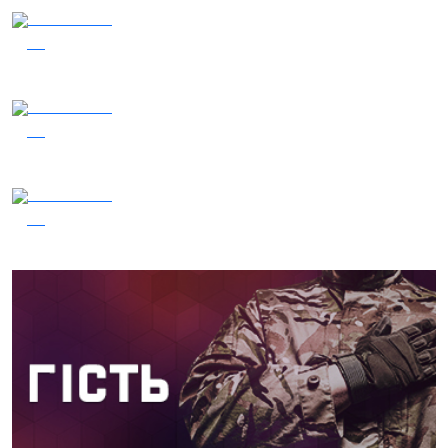
03.08.2026
48
Сталеві ластівки — "Nemesis"
05.08.2026
48
Заряджай! Етер за 05.08.2026
05.08.2026
43
Гість – 30 ОМБр ім. князя Костянтина Острозького