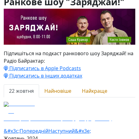
Ранкове шоу "Заряджай!"
Підпишіться на подкаст ранкового шоу Заряджай! на
Радіо Байрактар:
Підписатись в Apple Podcasts
Підписатись в інших додатках
22 жовтня
Найновіше
Найкраще
22.10.2024
17
Наші кращі — світовий рекорд з фрідайвінгу
&#x3c;Попередній
Наступний&#x3e;
Жовтень
2024