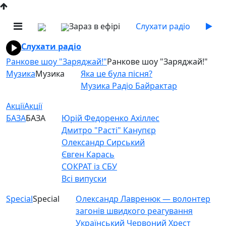
Зараз в ефірі
Слухати радіо
Слухати радіо
Ранкове шоу "Заряджай!"
Ранкове шоу "Заряджай!"
Музика
Музика
Яка це була пісня?
Музика Радіо Байрактар
Акції
Акції
БАЗА
БАЗА
Юрій Федоренко Ахіллес
Дмитро "Расті" Канупєр
Олександр Сирський
Євген Карась
СОКРАТ із СБУ
Всі випуски
Special
Special
Олександр Лавренюк — волонтер
загонів швидкого реагування
Український Червоний Хрест