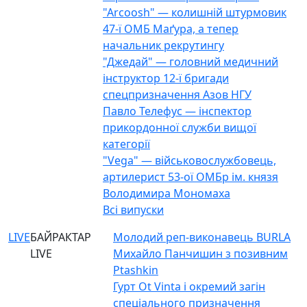
"Arcoosh" — колишній штурмовик
47-ї ОМБ Маґура, а тепер
начальник рекрутингу
"Джедай" — головний медичний
інструктор 12-ї бригади
спецпризначення Азов НГУ
Павло Телефус — інспектор
прикордонної служби вищої
категорії
"Vega" — військовослужбовець,
артилерист 53-ої ОМБр ім. князя
Володимира Мономаха
Всі випуски
LIVE
БАЙРАКТАР
Молодий реп-виконавець BURLA
LIVE
Михайло Панчишин з позивним
Ptashkin
Гурт Ot Vinta і окремий загін
спеціального призначення