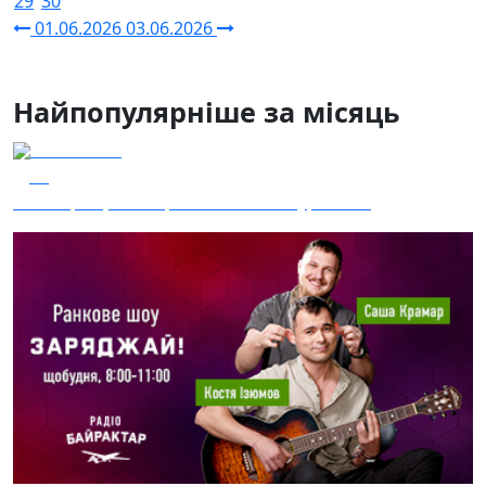
29
30
01.06.2026
03.06.2026
Найпопулярніше за місяць
04.08.2026
48
Наші Кращі - Катерина Бойко та Гурт Е.К.А