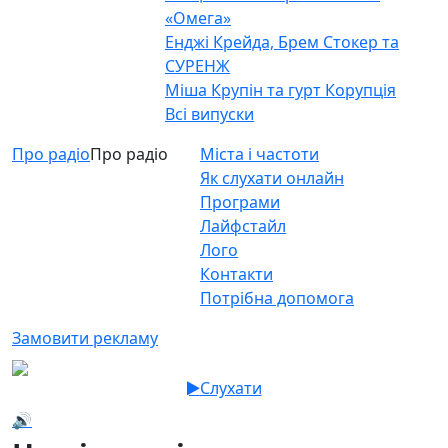
«Омега»
Енджі Крейда, Брем Стокер та
СУРЕНЖ
Міша Крупін та гурт Корупція
Всі випуски
Про радіо
Про радіо
Міста і частоти
Як слухати онлайн
Програми
Лайфстайл
Лого
Контакти
Потрібна допомога
Замовити рекламу
Слухати
🔊