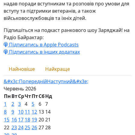
надав поради вступникам та розповів про умови для
вступу та підтримки ветеранів, а також
військовослужбовців та їхніх дітей.
Підпишіться на подкаст ранкового шоу Заряджай! на
Радіо Байрактар:
Підписатись в Apple Podcasts
Підписатись в інших додатках
Найновіше
Найкраще
&#x3c;Попередній
Наступний&#x3e;
Червень
2026
Пн
Вт
Ср
Чт
Пт
Сб
Нд
1
2
3
4
5
6
7
8
9
10
11
12
13
14
15
16
17
18
19
20
21
22
23
24
25
26
27
28