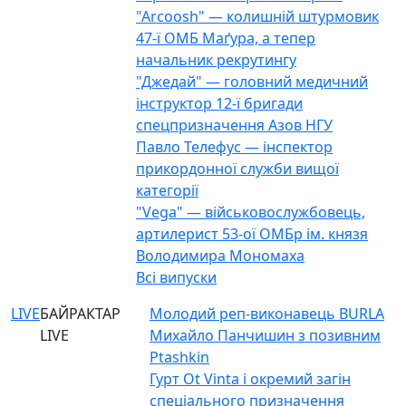
"Arcoosh" — колишній штурмовик
47-ї ОМБ Маґура, а тепер
начальник рекрутингу
"Джедай" — головний медичний
інструктор 12-ї бригади
спецпризначення Азов НГУ
Павло Телефус — інспектор
прикордонної служби вищої
категорії
"Vega" — військовослужбовець,
артилерист 53-ої ОМБр ім. князя
Володимира Мономаха
Всі випуски
LIVE
БАЙРАКТАР
Молодий реп-виконавець BURLA
LIVE
Михайло Панчишин з позивним
Ptashkin
Гурт Ot Vinta і окремий загін
спеціального призначення