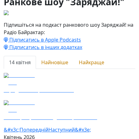
Ранкове шоу "Заряджай!"
Підпишіться на подкаст ранкового шоу Заряджай! на
Радіо Байрактар:
Підписатись в Apple Podcasts
Підписатись в інших додатках
14 квітня
Найновіше
Найкраще
14.04.2026
175
Заряджай! Етер за 14.04.2026
14.04.2026
181
Наші Кращі — Благодійний фестиваль
&#x3c;Попередній
Наступний&#x3e;
Квітень
2026