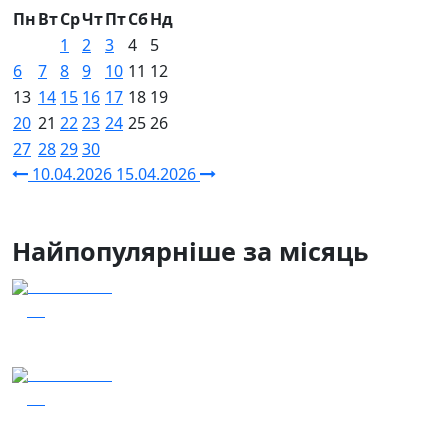
Пн
Вт
Ср
Чт
Пт
Сб
Нд
1
2
3
4
5
6
7
8
9
10
11
12
13
14
15
16
17
18
19
20
21
22
23
24
25
26
27
28
29
30
10.04.2026
15.04.2026
Найпопулярніше за місяць
04.08.2026
47
Наші Кращі - Катерина Бойко та Гурт Е.К.А
04.08.2026
46
Заряджай! Етер за 04.08.2026