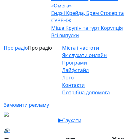
«Омега»
Енджі Крейда, Брем Стокер та
СУРЕНЖ
Міша Крупін та гурт Корупція
Всі випуски
Про радіо
Про радіо
Міста і частоти
Як слухати онлайн
Програми
Лайфстайл
Лого
Контакти
Потрібна допомога
Замовити рекламу
Слухати
🔊