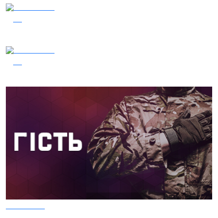
03.08.2026
41
Сталеві ластівки — "Nemesis"
05.08.2026
31
Заряджай! Етер за 05.08.2026
05.08.2026
30