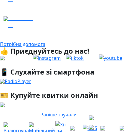
Гість – 30 ОМБр ім. князя Костянтина Острозького
04.08.2026
13
Гість - 52 Окремої Арттилерійської Бригади
Потрібна допомога
👍 Приєднуйтесь до нас!
📱 Слухайте зі смартфона
RadioPlayer
🎫 Купуйте квитки онлайн
Раніше звучали