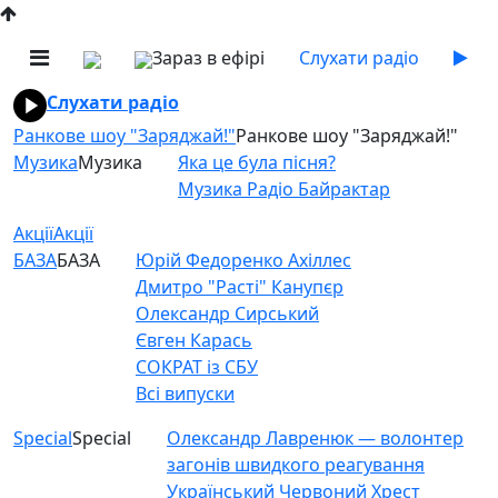
Зараз в ефірі
Слухати радіо
Слухати радіо
Ранкове шоу "Заряджай!"
Ранкове шоу "Заряджай!"
Музика
Музика
Яка це була пісня?
Музика Радіо Байрактар
Акції
Акції
БАЗА
БАЗА
Юрій Федоренко Ахіллес
Дмитро "Расті" Канупєр
Олександр Сирський
Євген Карась
СОКРАТ із СБУ
Всі випуски
Special
Special
Олександр Лавренюк — волонтер
загонів швидкого реагування
Український Червоний Хрест