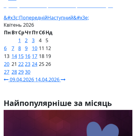
Сухопутна п’ятниця — 65 ОМБр "Великий луг"
&#x3c;Попередній
Наступний&#x3e;
Квітень
2026
Пн
Вт
Ср
Чт
Пт
Сб
Нд
1
2
3
4
5
6
7
8
9
10
11
12
13
14
15
16
17
18
19
20
21
22
23
24
25
26
27
28
29
30
09.04.2026
14.04.2026
Найпопулярніше за місяць