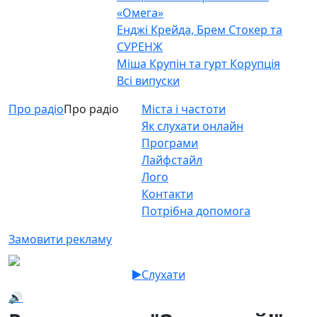
«Омега»
Енджі Крейда, Брем Стокер та
СУРЕНЖ
Міша Крупін та гурт Корупція
Всі випуски
Про радіо
Про радіо
Міста і частоти
Як слухати онлайн
Програми
Лайфстайл
Лого
Контакти
Потрібна допомога
Замовити рекламу
Слухати
🔊