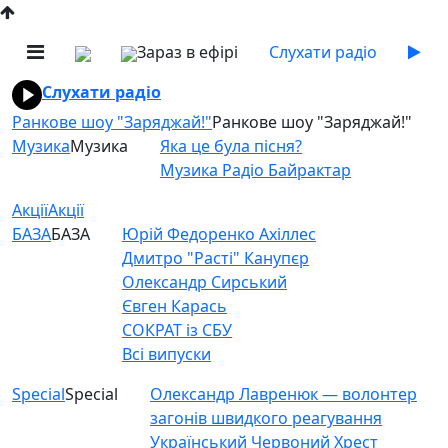
Зараз в ефірі
Слухати радіо
Слухати радіо
Ранкове шоу "Заряджай!"
Ранкове шоу "Заряджай!"
Музика
Музика
Яка це була пісня?
Музика Радіо Байрактар
Акції
Акції
БАЗА
БАЗА
Юрій Федоренко Ахіллес
Дмитро "Расті" Канупєр
Олександр Сирський
Євген Карась
СОКРАТ із СБУ
Всі випуски
Special
Special
Олександр Лавренюк — волонтер
загонів швидкого реагування
Український Червоний Хрест