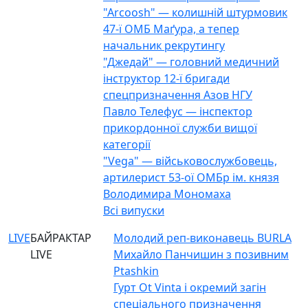
"Arcoosh" — колишній штурмовик
47-ї ОМБ Маґура, а тепер
начальник рекрутингу
"Джедай" — головний медичний
інструктор 12-ї бригади
спецпризначення Азов НГУ
Павло Телефус — інспектор
прикордонної служби вищої
категорії
"Vega" — військовослужбовець,
артилерист 53-ої ОМБр ім. князя
Володимира Мономаха
Всі випуски
LIVE
БАЙРАКТАР
Молодий реп-виконавець BURLA
LIVE
Михайло Панчишин з позивним
Ptashkin
Гурт Ot Vinta і окремий загін
спеціального призначення