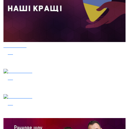
04.08.2026
52
Наші Кращі - Катерина Бойко та Гурт Е.К.А
04.08.2026
50
Заряджай! Етер за 04.08.2026
03.08.2026
44
Сталеві ластівки — "Nemesis"