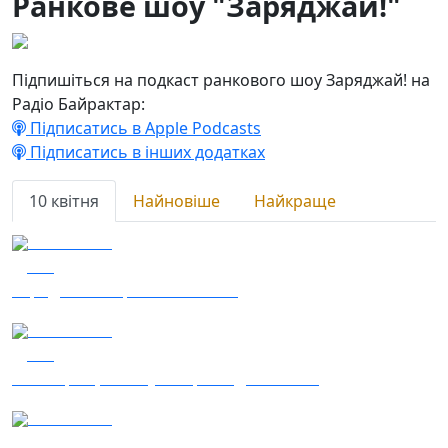
Ранкове шоу "Заряджай!"
Підпишіться на подкаст ранкового шоу Заряджай! на
Радіо Байрактар:
Підписатись в Apple Podcasts
Підписатись в інших додатках
10 квітня
Найновіше
Найкраще
10.04.2026
183
Заряджай! Етер за 10.04.2026
10.04.2026
163
Наші Кращі – симулятори ведення бою
10.04.2026
166