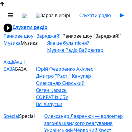
Зараз в ефірі
Слухати радіо
Слухати радіо
Ранкове шоу "Заряджай!"
Ранкове шоу "Заряджай!"
Музика
Музика
Яка це була пісня?
Музика Радіо Байрактар
Акції
Акції
БАЗА
БАЗА
Юрій Федоренко Ахіллес
Дмитро "Расті" Канупєр
Олександр Сирський
Євген Карась
СОКРАТ із СБУ
Всі випуски
Special
Special
Олександр Лавренюк — волонтер
загонів швидкого реагування
Український Червоний Хрест