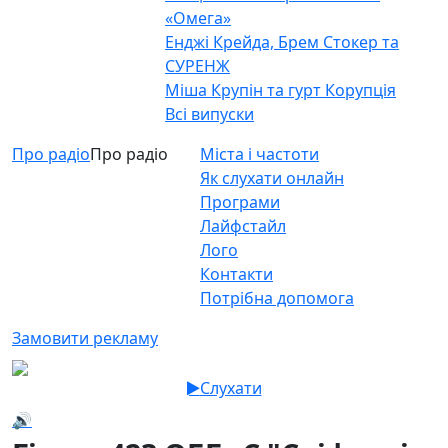
«Омега»
Енджі Крейда, Брем Стокер та
СУРЕНЖ
Міша Крупін та гурт Корупція
Всі випуски
Про радіо
Про радіо
Міста і частоти
Як слухати онлайн
Програми
Лайфстайл
Лого
Контакти
Потрібна допомога
Замовити рекламу
Слухати
🔊