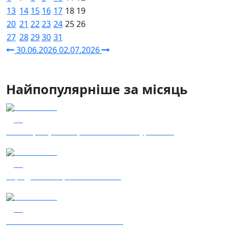
13
14
15
16
17
18
19
20
21
22
23
24
25
26
27
28
29
30
31
30.06.2026
02.07.2026
Найпопулярніше за місяць
04.08.2026
53
Наші Кращі - Катерина Бойко та Гурт Е.К.А
04.08.2026
50
Заряджай! Етер за 04.08.2026
03.08.2026
44
Сталеві ластівки — "Nemesis"