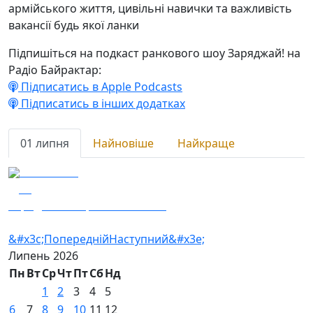
армійського життя, цивільні навички та важливість
вакансії будь якої ланки
Підпишіться на подкаст ранкового шоу Заряджай! на
Радіо Байрактар:
Підписатись в Apple Podcasts
Підписатись в інших додатках
01 липня
Найновіше
Найкраще
01.07.2026
98
Заряджай! Етер за 01.07.2026
&#x3c;Попередній
Наступний&#x3e;
Липень
2026
Пн
Вт
Ср
Чт
Пт
Сб
Нд
1
2
3
4
5
6
7
8
9
10
11
12