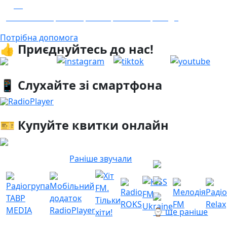
23
Гість - 52 Окремої Арттилерійської Бригади
Потрібна допомога
👍 Приєднуйтесь до нас!
📱 Слухайте зі смартфона
RadioPlayer
🎫 Купуйте квитки онлайн
Раніше звучали
⌚ ще раніше