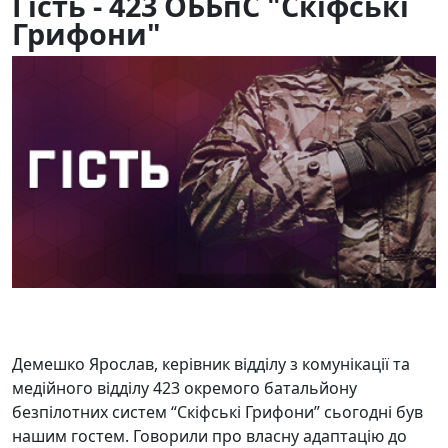
Гість - 423 ОББпС "Скіфські
Грифони"
01.07.2026
81
Демешко Ярослав, керівник відділу з комунікації та
медійного відділу 423 окремого батальйону
безпілотних систем “Скіфські Грифони” сьогодні був
нашим гостем. Говорили про власну адаптацію до