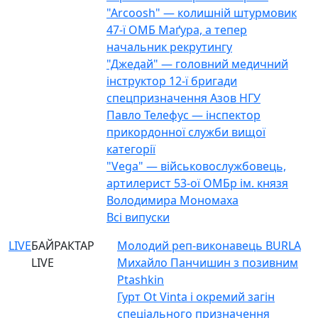
"Arcoosh" — колишній штурмовик
47-ї ОМБ Маґура, а тепер
начальник рекрутингу
"Джедай" — головний медичний
інструктор 12-ї бригади
спецпризначення Азов НГУ
Павло Телефус — інспектор
прикордонної служби вищої
категорії
"Vega" — військовослужбовець,
артилерист 53-ої ОМБр ім. князя
Володимира Мономаха
Всі випуски
LIVE
БАЙРАКТАР
Молодий реп-виконавець BURLA
LIVE
Михайло Панчишин з позивним
Ptashkin
Гурт Ot Vinta і окремий загін
спеціального призначення