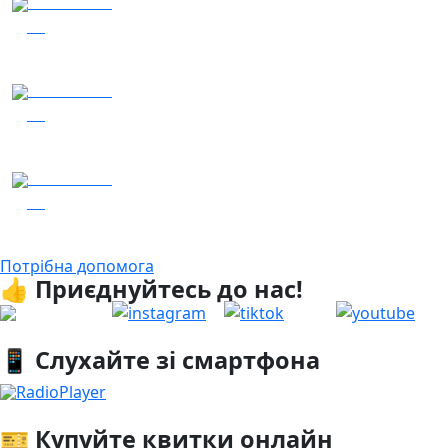
05.08.2026
48
Заряджай! Етер за 05.08.2026
05.08.2026
44
Гість – 30 ОМБр ім. князя Костянтина Острозького
04.08.2026
28
Гість - 52 Окремої Арттилерійської Бригади
Потрібна допомога
👍 Приєднуйтесь до нас!
📱 Слухайте зі смартфона
RadioPlayer
🎫 Купуйте квитки онлайн