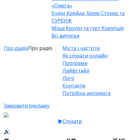
«Омега»
Енджі Крейда, Брем Стокер та
СУРЕНЖ
Міша Крупін та гурт Корупція
Всі випуски
Про радіо
Про радіо
Міста і частоти
Як слухати онлайн
Програми
Лайфстайл
Лого
Контакти
Потрібна допомога
Замовити рекламу
Слухати
🔊