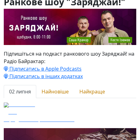
Ранкове шоу "Заряджай!"
Підпишіться на подкаст ранкового шоу Заряджай! на
Радіо Байрактар:
Підписатись в Apple Podcasts
Підписатись в інших додатках
02 липня
Найновіше
Найкраще
02.07.2026
134
Заряджай! Етер за 02.07.2026