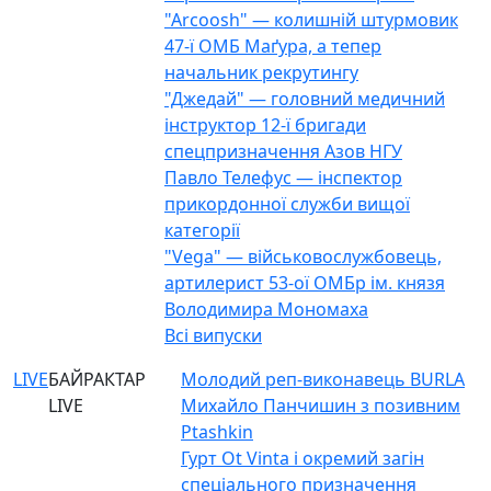
"Arcoosh" — колишній штурмовик
47-ї ОМБ Маґура, а тепер
начальник рекрутингу
"Джедай" — головний медичний
інструктор 12-ї бригади
спецпризначення Азов НГУ
Павло Телефус — інспектор
прикордонної служби вищої
категорії
"Vega" — військовослужбовець,
артилерист 53-ої ОМБр ім. князя
Володимира Мономаха
Всі випуски
LIVE
БАЙРАКТАР
Молодий реп-виконавець BURLA
LIVE
Михайло Панчишин з позивним
Ptashkin
Гурт Ot Vinta і окремий загін
спеціального призначення