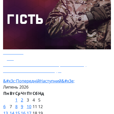
02.07.2026
101
Гість – 2-й батальйон 430 окремого полку
безпілотних систем "Контур"
&#x3c;Попередній
Наступний&#x3e;
Липень
2026
Пн
Вт
Ср
Чт
Пт
Сб
Нд
1
2
3
4
5
6
7
8
9
10
11
12
13
14
15
16
17
18
19