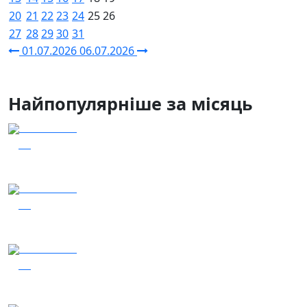
20
21
22
23
24
25
26
27
28
29
30
31
01.07.2026
06.07.2026
Найпопулярніше за місяць
04.08.2026
57
Заряджай! Етер за 04.08.2026
04.08.2026
56
Наші Кращі - Катерина Бойко та Гурт Е.К.А
03.08.2026
49
Сталеві ластівки — "Nemesis"