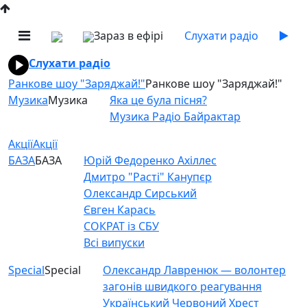
Зараз в ефірі
Слухати радіо
Слухати радіо
Ранкове шоу "Заряджай!"
Ранкове шоу "Заряджай!"
Музика
Музика
Яка це була пісня?
Музика Радіо Байрактар
Акції
Акції
БАЗА
БАЗА
Юрій Федоренко Ахіллес
Дмитро "Расті" Канупєр
Олександр Сирський
Євген Карась
СОКРАТ із СБУ
Всі випуски
Special
Special
Олександр Лавренюк — волонтер
загонів швидкого реагування
Український Червоний Хрест