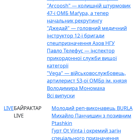
"Arcoosh" — колишній штурмовик
47-ї ОМБ Маґура, а тепер
начальник рекрутингу
"Джедай" — головний медичний
інструктор 12-ї бригади
спецпризначення Азов НГУ
Павло Телефус — інспектор
прикордонної служби вищої
категорії
"Vega" — військовослужбовець,
артилерист 53-ої ОМБр ім. князя
Володимира Мономаха
Всі випуски
LIVE
БАЙРАКТАР
Молодий реп-виконавець BURLA
LIVE
Михайло Панчишин з позивним
Ptashkin
Гурт Ot Vinta і окремий загін
спеціального призначення