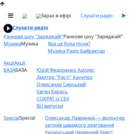
Зараз в ефірі
Слухати радіо
Слухати радіо
Ранкове шоу "Заряджай!"
Ранкове шоу "Заряджай!"
Музика
Музика
Яка це була пісня?
Музика Радіо Байрактар
Акції
Акції
БАЗА
БАЗА
Юрій Федоренко Ахіллес
Дмитро "Расті" Канупєр
Олександр Сирський
Євген Карась
СОКРАТ із СБУ
Всі випуски
Special
Special
Олександр Лавренюк — волонтер
загонів швидкого реагування
Український Червоний Хрест