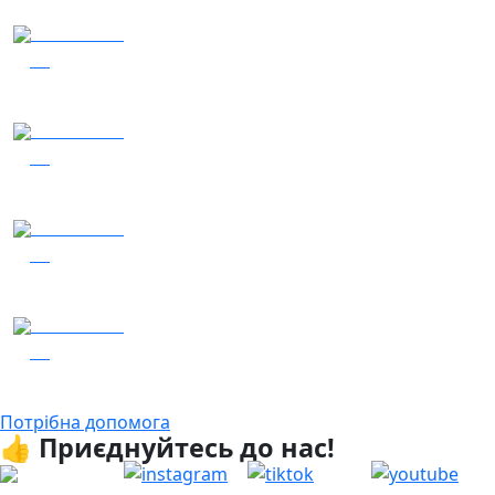
03.08.2026
36
Сталеві ластівки — "Nemesis"
04.08.2026
36
Заряджай! Етер за 04.08.2026
06.08.2026
17
Гість – 30 ОМБр ім. князя Костянтина Острозького
05.08.2026
14
Заряджай! Етер за 05.08.2026
Потрібна допомога
👍 Приєднуйтесь до нас!