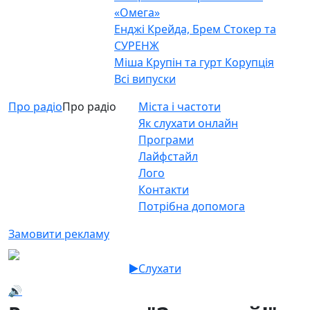
«Омега»
Енджі Крейда, Брем Стокер та
СУРЕНЖ
Міша Крупін та гурт Корупція
Всі випуски
Про радіо
Про радіо
Міста і частоти
Як слухати онлайн
Програми
Лайфстайл
Лого
Контакти
Потрібна допомога
Замовити рекламу
Слухати
🔊