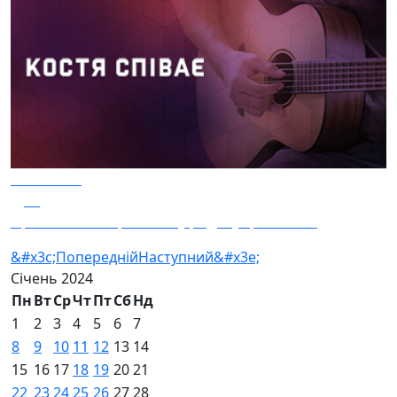
10.01.2024
11
Про найобговорюванішу родину Гринкевич
&#x3c;Попередній
Наступний&#x3e;
Січень
2024
Пн
Вт
Ср
Чт
Пт
Сб
Нд
1
2
3
4
5
6
7
8
9
10
11
12
13
14
15
16
17
18
19
20
21
22
23
24
25
26
27
28