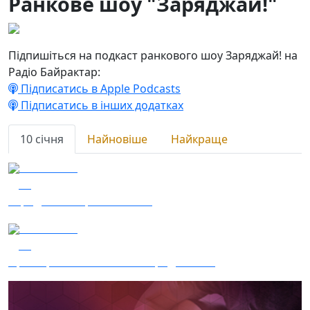
Ранкове шоу "Заряджай!"
Підпишіться на подкаст ранкового шоу Заряджай! на
Радіо Байрактар:
Підписатись в Apple Podcasts
Підписатись в інших додатках
10 січня
Найновіше
Найкраще
10.01.2024
32
Заряджай! Етер за 10.01.24
10.01.2024
24
Про Сергія Йосиповича Параджанова