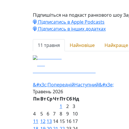
Підпишіться на подкаст ранкового шоу За
Підписатись в Apple Podcasts
Підписатись в інших додатках
11 травня
Найновіше
Найкраще
11.05.2026
151
Сталеві Ластівки – «Ахіллес»
&#x3c;Попередній
Наступний&#x3e;
Травень
2026
Пн
Вт
Ср
Чт
Пт
Сб
Нд
1
2
3
4
5
6
7
8
9
10
11
12
13
14
15
16
17
18
19
20
21
22
23
24