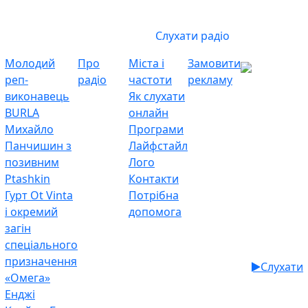
Слухати радіо
Молодий
Про
Міста і
Замовити
реп-
радіо
частоти
рекламу
виконавець
Як слухати
BURLA
онлайн
Михайло
Програми
Панчишин з
Лайфстайл
позивним
Лого
Ptashkin
Контакти
Гурт Ot Vinta
Потрібна
і окремий
допомога
загін
спеціального
призначення
Слухати
«Омега»
Енджі