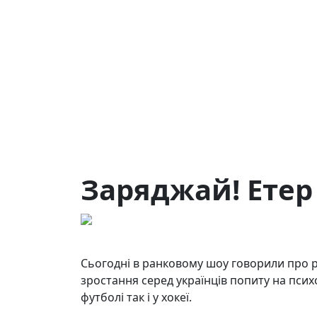
Заряджай! Етер 
11.05.2026
161
Сьогодні в ранковому шоу говорили про 
зростання серед українців попиту на псих
футболі так і у хокеї.