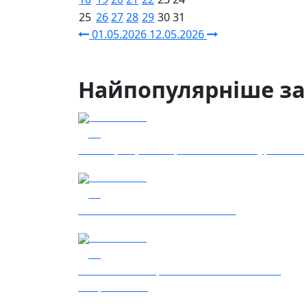
25
26
27
28
29
30
31
01.05.2026
12.05.2026
Найпопулярніше за
04.08.2026
52
Наші Кращі - Катерина Бойко та Гурт Е.К.А
03.08.2026
44
Сталеві ластівки — "Nemesis"
05.08.2026
36
Гість – 30 ОМБр ім. князя Костянтина
Острозького