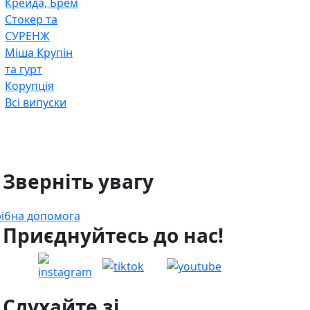
Крейда, Брем
Стокер та
СУРЕНЖ
Міша Крупін
та гурт
Корупція
Всі випуски
 Зверніть увагу
ібна допомога
 Приєднуйтесь до нас!
 Слухайте зі