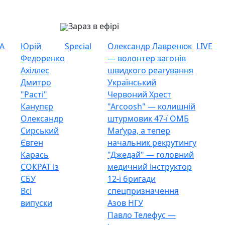
Зараз в ефірі
А
Юрій
Special
Олександр Лавренюк
LIVE
Федоренко
— волонтер загонів
Ахіллес
швидкого реагування
Дмитро
Український
"Расті"
Червоний Хрест
Канупєр
"Arcoosh" — колишній
Олександр
штурмовик 47-ї ОМБ
Сирський
Маґура, а тепер
Євген
начальник рекрутингу
Карась
"Джедай" — головний
СОКРАТ із
медичний інструктор
СБУ
12-ї бригади
Всі
спецпризначення
випуски
Азов НГУ
Павло Телефус —