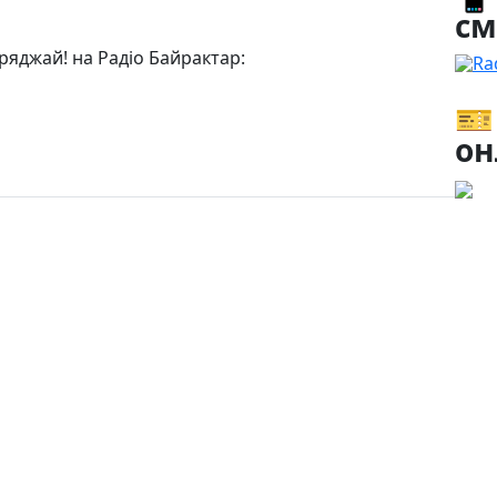
см
ряджай! на Радіо Байрактар:
Ra
🎫
он