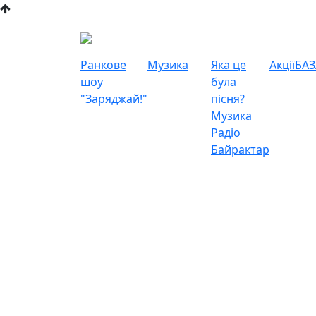
Ранкове
Музика
Яка це
Акції
БАЗ
шоу
була
"Заряджай!"
пісня?
Музика
Радіо
Байрактар