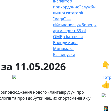
інспектор
прикордонної служби
вищої категорії
"Vega" —
військовослужбовець,
артилерист 53-ої
ОМБр ім. князя
Володимира
Мономаха
Всі випуски
за 11.05.2026
👇
Потр
👍
розповсюдження нового «Хантавірусу», про
ологів та про здобутки наших спортсменів як у
📱