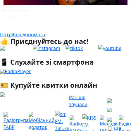
04.08.2026
27
Заряджай! Етер за 04.08.2026
Потрібна допомога
👍 Приєднуйтесь до нас!
📱 Слухайте зі смартфона
RadioPlayer
🎫 Купуйте квитки онлайн
Раніше
звучали
⌚ ще