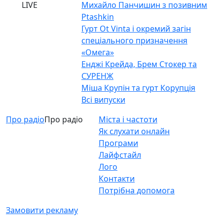
LIVE
Михайло Панчишин з позивним
Ptashkin
Гурт Ot Vinta і окремий загін
спеціального призначення
«Омега»
Енджі Крейда, Брем Стокер та
СУРЕНЖ
Міша Крупін та гурт Корупція
Всі випуски
Про радіо
Про радіо
Міста і частоти
Як слухати онлайн
Програми
Лайфстайл
Лого
Контакти
Потрібна допомога
Замовити рекламу