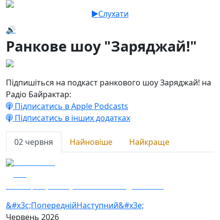
Слухати
🔊
Ранкове шоу "Заряджай!"
Підпишіться на подкаст ранкового шоу Заряджай! на
Радіо Байрактар:
Підписатись в Apple Podcasts
Підписатись в інших додатках
02 червня
Найновіше
Найкраще
02.06.2026
130
Наші кращі – вступна кампанія до КНУБА
&#x3c;Попередній
Наступний&#x3e;
Червень
2026