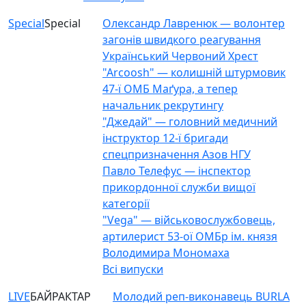
Special
Special
Олександр Лавренюк — волонтер
загонів швидкого реагування
Український Червоний Хрест
"Arcoosh" — колишній штурмовик
47-ї ОМБ Маґура, а тепер
начальник рекрутингу
"Джедай" — головний медичний
інструктор 12-ї бригади
спецпризначення Азов НГУ
Павло Телефус — інспектор
прикордонної служби вищої
категорії
"Vega" — військовослужбовець,
артилерист 53-ої ОМБр ім. князя
Володимира Мономаха
Всі випуски
LIVE
БАЙРАКТАР
Молодий реп-виконавець BURLA