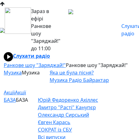
Зараз в
ефірі
Ранкове
Слухат
шоу
радіо
"Заряджай!"
до 11:00
Слухати радіо
Ранкове шоу "Заряджай!"
Ранкове шоу "Заряджай!"
Музика
Музика
Яка це була пісня?
Музика Радіо Байрактар
Акції
Акції
БАЗА
БАЗА
Юрій Федоренко Ахіллес
Дмитро "Расті" Канупєр
Олександр Сирський
Євген Карась
СОКРАТ із СБУ
Всі випуски