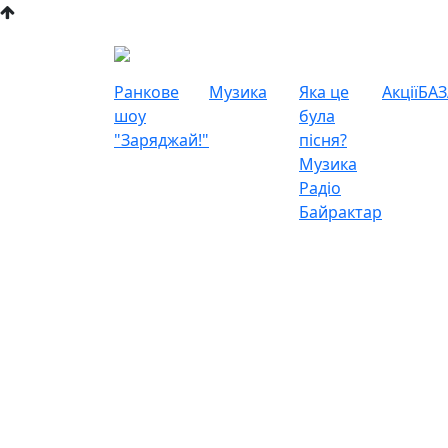
Ранкове
Музика
Яка це
Акції
БАЗ
шоу
була
"Заряджай!"
пісня?
Музика
Радіо
Байрактар