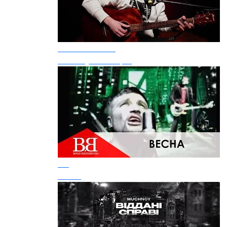
Костя Ізюмов
Коли Путін Помре!
ВВ
Весна