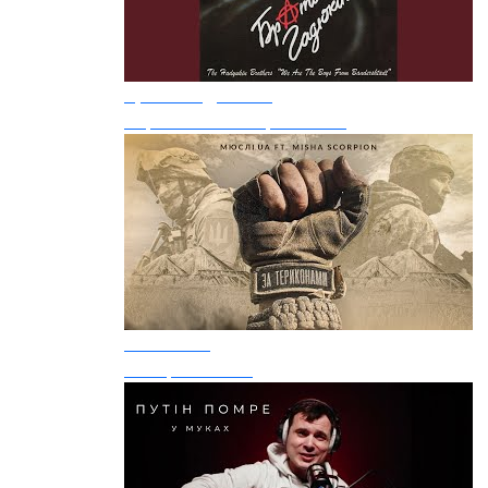
Брати Гадюкіни
Сорок Пачок "верховини"
Мюслі UA
За териконами