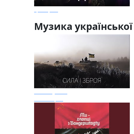
Троєщина
Музика української
Kozak System
Сила і зброя