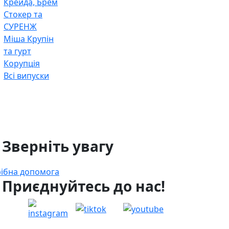
Крейда, Брем
Стокер та
СУРЕНЖ
Міша Крупін
та гурт
Корупція
Всі випуски
 Зверніть увагу
ібна допомога
 Приєднуйтесь до нас!