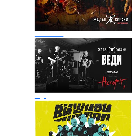
Бийся за неї
Веди