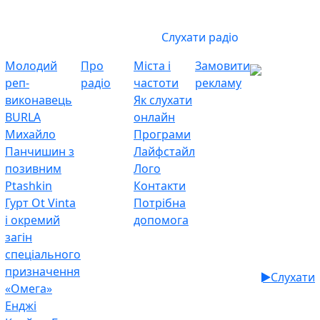
Слухати радіо
Молодий
Про
Міста і
Замовити
реп-
радіо
частоти
рекламу
виконавець
Як слухати
BURLA
онлайн
Михайло
Програми
Панчишин з
Лайфстайл
позивним
Лого
Ptashkin
Контакти
Гурт Ot Vinta
Потрібна
і окремий
допомога
загін
спеціального
призначення
Слухати
«Омега»
Енджі