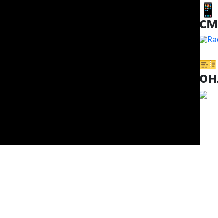
📱
см
Ra
🎫
он