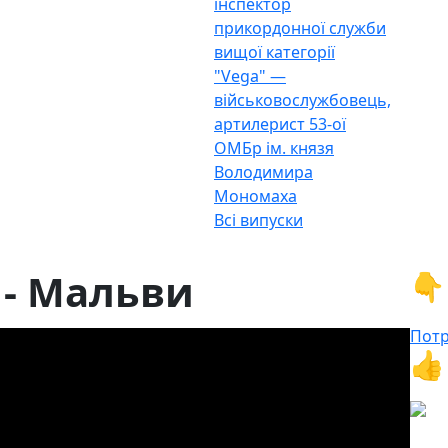
інспектор
прикордонної служби
вищої категорії
"Vega" —
військовослужбовець,
артилерист 53-ої
ОМБр ім. князя
Володимира
Мономаха
Всі випуски
 - Мальви
👇
Потр
👍