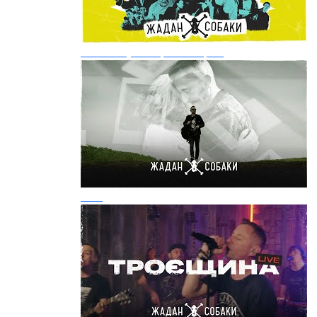
Виживи (feat. Ірена Карпа)
Ріка