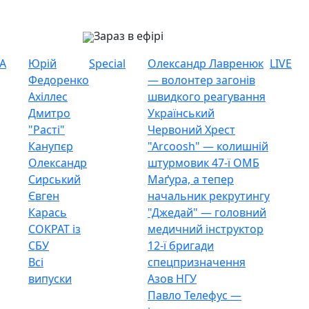
Зараз в ефірі
А
Юрій
Special
Олександр Лавренюк
LIVE
Федоренко
— волонтер загонів
Ахіллес
швидкого реагування
Дмитро
Український
"Расті"
Червоний Хрест
Канупєр
"Arcoosh" — колишній
Олександр
штурмовик 47-ї ОМБ
Сирський
Маґура, а тепер
Євген
начальник рекрутингу
Карась
"Джедай" — головний
СОКРАТ із
медичний інструктор
СБУ
12-ї бригади
Всі
спецпризначення
випуски
Азов НГУ
Павло Телефус —