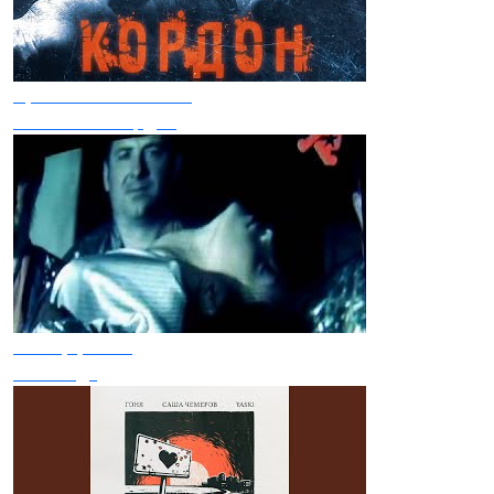
Христина Панасюк
Особистий кордон
Мотор'ролла
Моя Вода