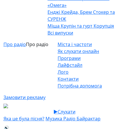
«Омега»
Енджі Крейда, Брем Стокер та
СУРЕНЖ
Міша Крупін та гурт Корупція
Всі випуски
Про радіо
Про радіо
Міста і частоти
Як слухати онлайн
Програми
Лайфстайл
Лого
Контакти
Потрібна допомога
Замовити рекламу
Слухати
Яка це була пісня?
Музика Радіо Байрактар
🔊