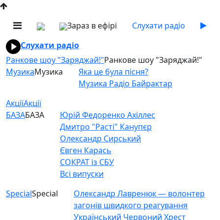
Зараз в ефірі
Слухати радіо
Слухати радіо
Ранкове шоу "Заряджай!"
Ранкове шоу "Заряджай!"
Музика
Музика
Яка це була пісня?
Музика Радіо Байрактар
Акції
Акції
БАЗА
БАЗА
Юрій Федоренко Ахіллес
Дмитро "Расті" Канупєр
Олександр Сирський
Євген Карась
СОКРАТ із СБУ
Всі випуски
Special
Special
Олександр Лавренюк — волонтер
загонів швидкого реагування
Український Червоний Хрест