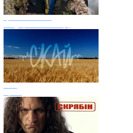
Христина Панасюк
Ти Підбори Змінила На Берці
СКАЙ
Україно