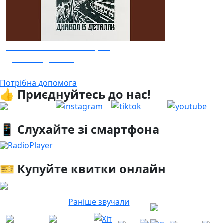
GONYA та Саша Чемеров
Диявол в деталях
Потрібна допомога
👍 Приєднуйтесь до нас!
📱 Слухайте зі смартфона
RadioPlayer
🎫 Купуйте квитки онлайн
Раніше звучали