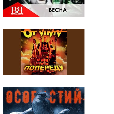
ВВ
Весна
От Вінта
Зоряний вітер