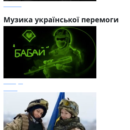
Мальви
Музика української перемоги
The Кум
Бабай