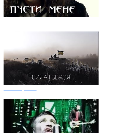
Скрябін
Пусти мене
Kozak System
Сила і зброя