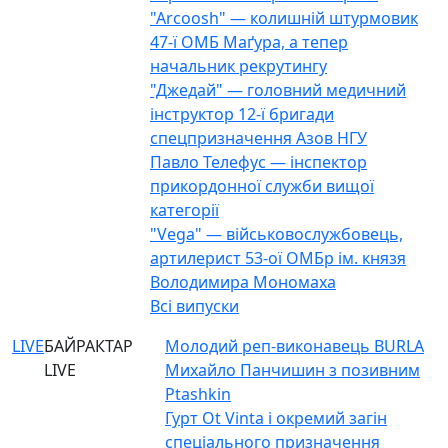
"Arcoosh" — колишній штурмовик
47-ї ОМБ Маґура, а тепер
начальник рекрутингу
"Джедай" — головний медичний
інструктор 12-ї бригади
спецпризначення Азов НГУ
Павло Телефус — інспектор
прикордонної служби вищої
категорії
"Vega" — військовослужбовець,
артилерист 53-ої ОМБр ім. князя
Володимира Мономаха
Всі випуски
LIVE
БАЙРАКТАР
Молодий реп-виконавець BURLA
LIVE
Михайло Панчишин з позивним
Ptashkin
Гурт Ot Vinta і окремий загін
спеціального призначення