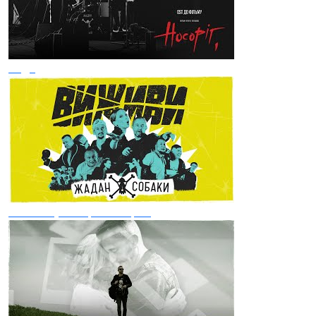
Веди
Виживи (feat. Ірена Карпа)