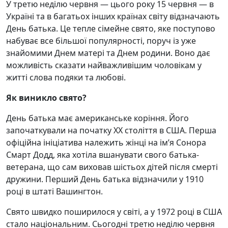
У третю неділю червня — цього року 15 червня — в
Україні та в багатьох інших країнах світу відзначають
День батька. Це тепле сімейне свято, яке поступово
набуває все більшої популярності, поруч із уже
знайомими Днем матері та Днем родини. Воно дає
можливість сказати найважливішим чоловікам у
житті слова подяки та любові.
Як виникло свято?
День батька має американське коріння. Його
започаткували на початку XX століття в США. Перша
офіційна ініціатива належить жінці на ім’я Сонора
Смарт Додд, яка хотіла вшанувати свого батька-
ветерана, що сам виховав шістьох дітей після смерті
дружини. Перший День батька відзначили у 1910
році в штаті Вашингтон.
Свято швидко поширилося у світі, а у 1972 році в США
стало національним. Сьогодні третю неділю червня