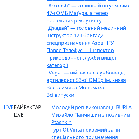
"Arcoosh" — колишній штурмовик
47-ї ОМБ Маґура, а тепер
начальник рекрутингу
"Джедай" — головний медичний
інструктор 12-ї бригади
спецпризначення Азов НГУ
Павло Телефус — інспектор
прикордонної служби вищої
категорії
"Vega" — військовослужбовець,
артилерист 53-ої ОМБр ім. князя
Володимира Мономаха
Всі випуски
LIVE
БАЙРАКТАР
Молодий реп-виконавець BURLA
LIVE
Михайло Панчишин з позивним
Ptashkin
Гурт Ot Vinta і окремий загін
спеціального призначення