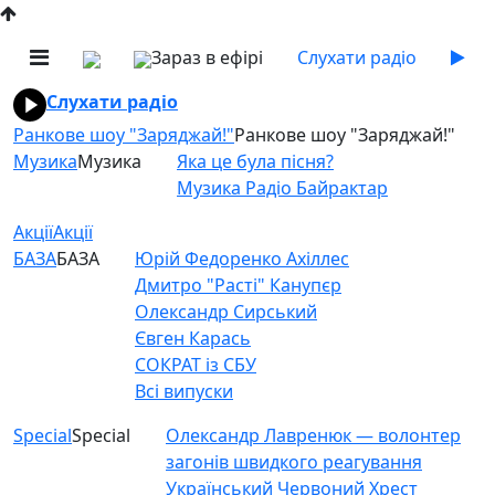
Зараз в ефірі
Слухати радіо
Слухати радіо
Ранкове шоу "Заряджай!"
Ранкове шоу "Заряджай!"
Музика
Музика
Яка це була пісня?
Музика Радіо Байрактар
Акції
Акції
БАЗА
БАЗА
Юрій Федоренко Ахіллес
Дмитро "Расті" Канупєр
Олександр Сирський
Євген Карась
СОКРАТ із СБУ
Всі випуски
Special
Special
Олександр Лавренюк — волонтер
загонів швидкого реагування
Український Червоний Хрест