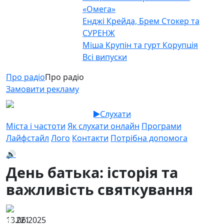
«Омега»
Енджі Крейда, Брем Стокер та
СУРЕНЖ
Міша Крупін та гурт Корупція
Всі випуски
Про радіо
Про радіо
Замовити рекламу
Слухати
Міста і частоти
Як слухати онлайн
Програми
Лайфстайл
Лого
Контакти
Потрібна допомога
🔊
День батька: історія та
важливість святкування
13.06.2025
221