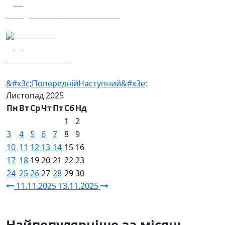
25
Заряджай! Етер за 12.11.2025
12.11.2025
17
База — 30 ОМБр
&#x3c;Попередній
Наступний&#x3e;
Листопад
2025
Пн
Вт
Ср
Чт
Пт
Сб
Нд
1
2
3
4
5
6
7
8
9
10
11
12
13
14
15
16
17
18
19
20
21
22
23
24
25
26
27
28
29
30
11.11.2025
13.11.2025
Найпопулярніше за місяць