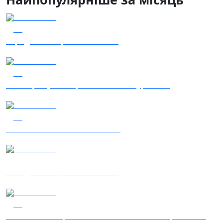
04.08.2026
57
Заряджай! Етер за 04.08.2026
04.08.2026
56
Наші Кращі - Катерина Бойко та Гурт Е.К.А
03.08.2026
48
Сталеві ластівки — "Nemesis"
05.08.2026
48
Заряджай! Етер за 05.08.2026
05.08.2026
43
Гість – 30 ОМБр ім. князя Костянтина Острозького