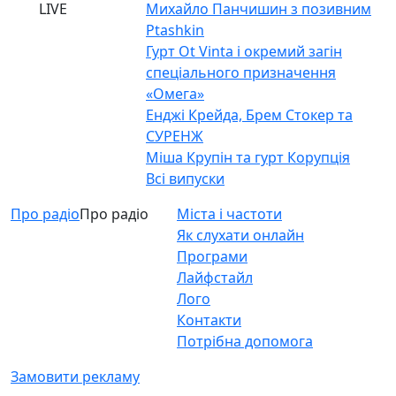
LIVE
Михайло Панчишин з позивним
Ptashkin
Гурт Ot Vinta і окремий загін
спеціального призначення
«Омега»
Енджі Крейда, Брем Стокер та
СУРЕНЖ
Міша Крупін та гурт Корупція
Всі випуски
Про радіо
Про радіо
Міста і частоти
Як слухати онлайн
Програми
Лайфстайл
Лого
Контакти
Потрібна допомога
Замовити рекламу