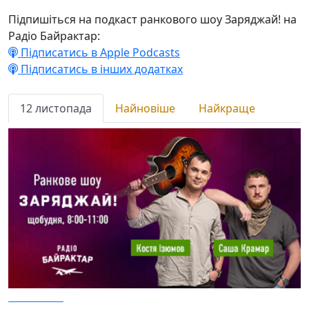
Підпишіться на подкаст ранкового шоу Заряджай! на
Радіо Байрактар:
Підписатись в Apple Podcasts
Підписатись в інших додатках
12 листопада
Найновіше
Найкраще
12.11.2025