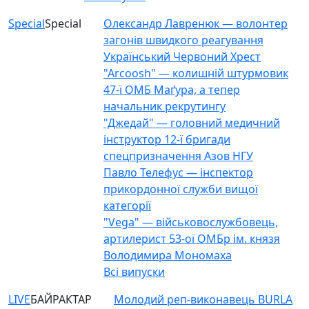
Special
Special
Олександр Лавренюк — волонтер
загонів швидкого реагування
Український Червоний Хрест
"Arcoosh" — колишній штурмовик
47-ї ОМБ Маґура, а тепер
начальник рекрутингу
"Джедай" — головний медичний
інструктор 12-ї бригади
спецпризначення Азов НГУ
Павло Телефус — інспектор
прикордонної служби вищої
категорії
"Vega" — військовослужбовець,
артилерист 53-ої ОМБр ім. князя
Володимира Мономаха
Всі випуски
LIVE
БАЙРАКТАР
Молодий реп-виконавець BURLA