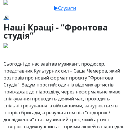
Слухати
🔊
Наші Кращі - “Фронтова
студія”
12.11.2025
22
Сьогодні до нас завітав музикант, продюсер,
представник Культурних сил – Саша Чемеров, який
розповів про новий формат проєкту "Фронтова
Студія". Задум простий: один із відомих артистів
приїжджає до підрозділу, через неформальне живе
спілкування проводить деякий час, проходить
спільні тренування із військовими, занурюється в
історію бригади, а результатом цієї “подорожі/
дослідження” стає музичний трек, який артист
створює надихнувшись історіями людей в підрозділі.