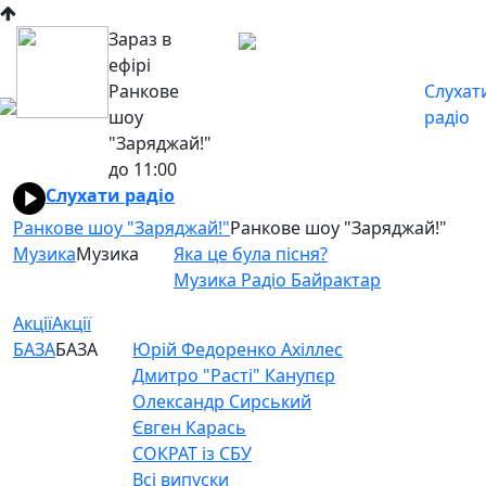
Зараз в
ефірі
Ранкове
Слухат
шоу
радіо
"Заряджай!"
до 11:00
Слухати радіо
Ранкове шоу "Заряджай!"
Ранкове шоу "Заряджай!"
Музика
Музика
Яка це була пісня?
Музика Радіо Байрактар
Акції
Акції
БАЗА
БАЗА
Юрій Федоренко Ахіллес
Дмитро "Расті" Канупєр
Олександр Сирський
Євген Карась
СОКРАТ із СБУ
Всі випуски