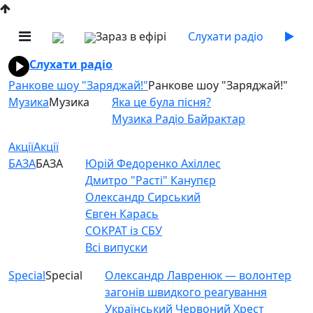
Зараз в ефірі
Слухати радіо
Слухати радіо
Ранкове шоу "Заряджай!"
Ранкове шоу "Заряджай!"
Музика
Музика
Яка це була пісня?
Музика Радіо Байрактар
Акції
Акції
БАЗА
БАЗА
Юрій Федоренко Ахіллес
Дмитро "Расті" Канупєр
Олександр Сирський
Євген Карась
СОКРАТ із СБУ
Всі випуски
Special
Special
Олександр Лавренюк — волонтер
загонів швидкого реагування
Український Червоний Хрест