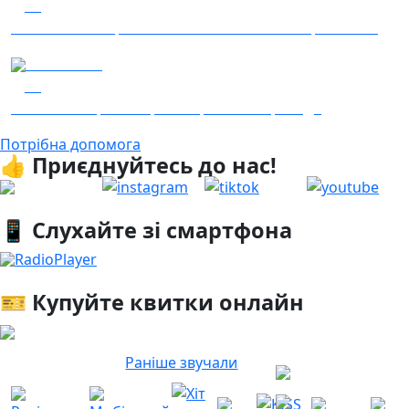
30
Гість – 30 ОМБр ім. князя Костянтина Острозького
04.08.2026
19
Гість - 52 Окремої Арттилерійської Бригади
Потрібна допомога
👍 Приєднуйтесь до нас!
📱 Слухайте зі смартфона
RadioPlayer
🎫 Купуйте квитки онлайн
Раніше звучали