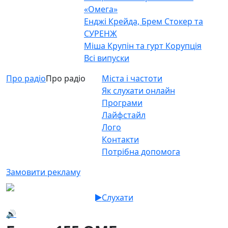
«Омега»
Енджі Крейда, Брем Стокер та
СУРЕНЖ
Міша Крупін та гурт Корупція
Всі випуски
Про радіо
Про радіо
Міста і частоти
Як слухати онлайн
Програми
Лайфстайл
Лого
Контакти
Потрібна допомога
Замовити рекламу
Слухати
🔊