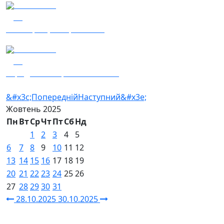
29.10.2025
25
Наші Кращі – Хор "Гомін"
29.10.2025
31
Заряджай! Етер за 29.10.2025
&#x3c;Попередній
Наступний&#x3e;
Жовтень
2025
Пн
Вт
Ср
Чт
Пт
Сб
Нд
1
2
3
4
5
6
7
8
9
10
11
12
13
14
15
16
17
18
19
20
21
22
23
24
25
26
27
28
29
30
31
28.10.2025
30.10.2025