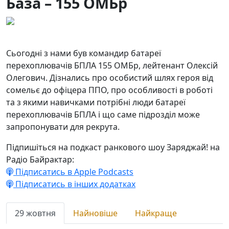
База – 155 ОМБр
29.10.2025
28
Сьогодні з нами був командир батареї
перехоплювачів БПЛА 155 ОМБр, лейтенант Олексій
Олегович. Дізнались про особистий шлях героя від
сомельє до офіцера ППО, про особливості в роботі
та з якими навичками потрібні люди батареї
перехоплювачів БПЛА і що саме підрозділ може
запропонувати для рекрута.
Підпишіться на подкаст ранкового шоу Заряджай! на
Радіо Байрактар:
Підписатись в Apple Podcasts
Підписатись в інших додатках
29 жовтня
Найновіше
Найкраще