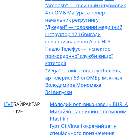
"Arcoosh" — колишній штурмовик
47-ї ОМБ Маґура, а тепер
начальник рекрутингу
"Джедай" — головний медичний
інструктор 12-ї бригади
спецпризначення Азов НГУ
Павло Телефус — інспектор
прикордонної служби вищої
категорії
"Vega" — військовослужбовець,
артилерист 53-ої ОМБр ім. князя
Володимира Мономаха
Всі випуски
LIVE
БАЙРАКТАР
Молодий реп-виконавець BURLA
LIVE
Михайло Панчишин з позивним
Ptashkin
Гурт Ot Vinta і окремий загін
спеціального призначення