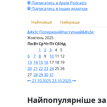
Підписатись в Apple Podcasts
Підписатись в інших додатках
Найновіше
Найкраще
&#x3c;Попередній
Наступний&#x3e;
Жовтень
2025
Пн
Вт
Ср
Чт
Пт
Сб
Нд
1
2
3
4
5
6
7
8
9
10
11
12
13
14
15
16
17
18
19
20
21
22
23
24
25
26
27
28
29
30
31
21.10.2025
23.10.2025
Найпопулярніше за