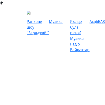
Ранкове
Музика
Яка це
Акції
БАЗ
шоу
була
"Заряджай!"
пісня?
Музика
Радіо
Байрактар