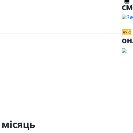
см
Ra
🎫
он
 місяць