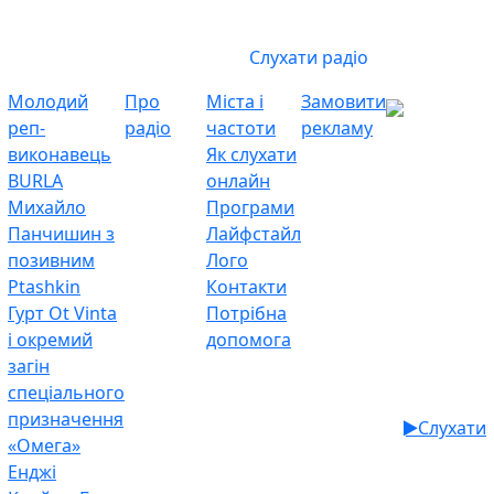
Слухати радіо
Молодий
Про
Міста і
Замовити
реп-
радіо
частоти
рекламу
виконавець
Як слухати
BURLA
онлайн
Михайло
Програми
Панчишин з
Лайфстайл
позивним
Лого
Ptashkin
Контакти
Гурт Ot Vinta
Потрібна
і окремий
допомога
загін
спеціального
призначення
Слухати
«Омега»
Енджі