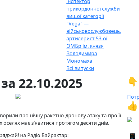
інспектор
прикордонної служби
вищої категорії
"Vega" —
військовослужбовець,
артилерист 53-ої
ОМБр ім. князя
Володимира
Мономаха
Всі випуски
за 22.10.2025
👇
Потр
👍
орили про нічну ракетно-дронову атаку та про її
х оселях має з’явитися протягом десяти днів.
📱
ряджай! на Радіо Байрактар: