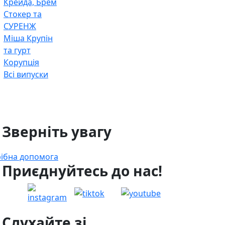
Крейда, Брем
Стокер та
СУРЕНЖ
Міша Крупін
та гурт
Корупція
Всі випуски
 Зверніть увагу
ібна допомога
 Приєднуйтесь до нас!
 Слухайте зі