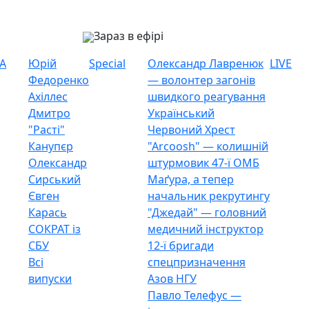
Зараз в ефірі
А
Юрій
Special
Олександр Лавренюк
LIVE
Федоренко
— волонтер загонів
Ахіллес
швидкого реагування
Дмитро
Український
"Расті"
Червоний Хрест
Канупєр
"Arcoosh" — колишній
Олександр
штурмовик 47-ї ОМБ
Сирський
Маґура, а тепер
Євген
начальник рекрутингу
Карась
"Джедай" — головний
СОКРАТ із
медичний інструктор
СБУ
12-ї бригади
Всі
спецпризначення
випуски
Азов НГУ
Павло Телефус —