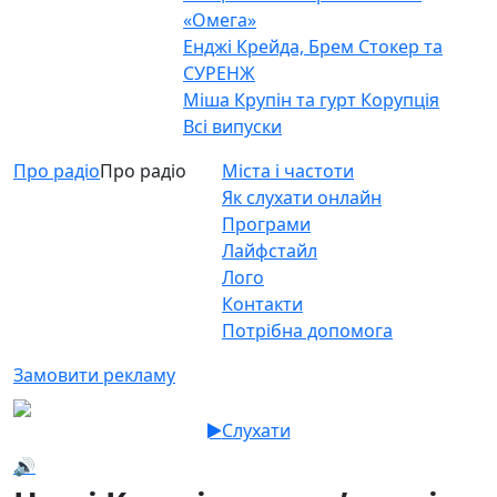
«Омега»
Енджі Крейда, Брем Стокер та
СУРЕНЖ
Міша Крупін та гурт Корупція
Всі випуски
Про радіо
Про радіо
Міста і частоти
Як слухати онлайн
Програми
Лайфстайл
Лого
Контакти
Потрібна допомога
Замовити рекламу
Слухати
🔊