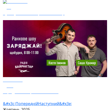
10.10.2025
29
Сухопутна п'ятниця — 92 ОШБр
10.10.2025
127
Заряджай! Етер за 10.10.2025
&#x3c;Попередній
Наступний&#x3e;
Жовтень
2025