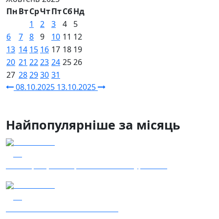
Пн
Вт
Ср
Чт
Пт
Сб
Нд
1
2
3
4
5
6
7
8
9
10
11
12
13
14
15
16
17
18
19
20
21
22
23
24
25
26
27
28
29
30
31
08.10.2025
13.10.2025
Найпопулярніше за місяць
04.08.2026
39
Наші Кращі - Катерина Бойко та Гурт Е.К.А
03.08.2026
36
Сталеві ластівки — "Nemesis"