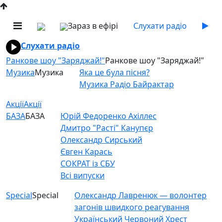
Зараз в ефірі
Слухати радіо
Слухати радіо
Ранкове шоу "Заряджай!"
Ранкове шоу "Заряджай!"
Музика
Музика
Яка це була пісня?
Музика Радіо Байрактар
Акції
Акції
БАЗА
БАЗА
Юрій Федоренко Ахіллес
Дмитро "Расті" Канупєр
Олександр Сирський
Євген Карась
СОКРАТ із СБУ
Всі випуски
Special
Special
Олександр Лавренюк — волонтер
загонів швидкого реагування
Український Червоний Хрест