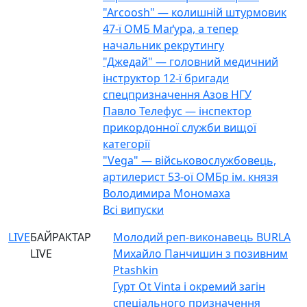
"Arcoosh" — колишній штурмовик
47-ї ОМБ Маґура, а тепер
начальник рекрутингу
"Джедай" — головний медичний
інструктор 12-ї бригади
спецпризначення Азов НГУ
Павло Телефус — інспектор
прикордонної служби вищої
категорії
"Vega" — військовослужбовець,
артилерист 53-ої ОМБр ім. князя
Володимира Мономаха
Всі випуски
LIVE
БАЙРАКТАР
Молодий реп-виконавець BURLA
LIVE
Михайло Панчишин з позивним
Ptashkin
Гурт Ot Vinta і окремий загін
спеціального призначення