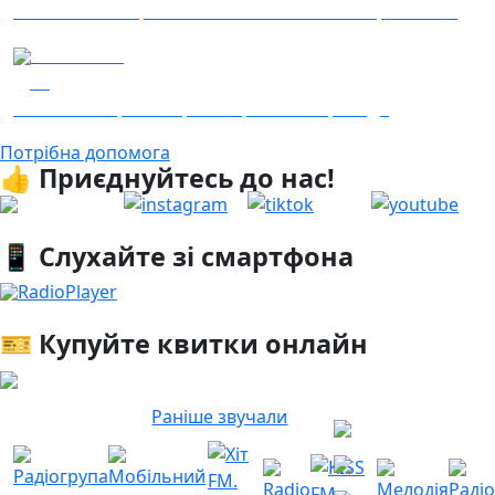
Гість – 30 ОМБр ім. князя Костянтина Острозького
04.08.2026
22
Гість - 52 Окремої Арттилерійської Бригади
Потрібна допомога
👍 Приєднуйтесь до нас!
📱 Слухайте зі смартфона
RadioPlayer
🎫 Купуйте квитки онлайн
Раніше звучали