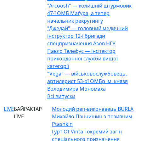
"Arcoosh" — колишній штурмовик
47-ї ОМБ Маґура, а тепер
начальник рекрутингу
"Джедай" — головний медичний
інструктор 12-ї бригади
спецпризначення Азов НГУ
Павло Телефус — інспектор
прикордонної служби вищої
категорії
"Vega" — військовослужбовець,
артилерист 53-ої ОМБр ім. князя
Володимира Мономаха
Всі випуски
LIVE
БАЙРАКТАР
Молодий реп-виконавець BURLA
LIVE
Михайло Панчишин з позивним
Ptashkin
Гурт Ot Vinta і окремий загін
спеціального призначення