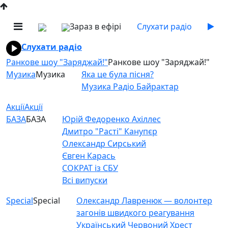
Зараз в ефірі
Слухати радіо
Слухати радіо
Ранкове шоу "Заряджай!"
Ранкове шоу "Заряджай!"
Музика
Музика
Яка це була пісня?
Музика Радіо Байрактар
Акції
Акції
БАЗА
БАЗА
Юрій Федоренко Ахіллес
Дмитро "Расті" Канупєр
Олександр Сирський
Євген Карась
СОКРАТ із СБУ
Всі випуски
Special
Special
Олександр Лавренюк — волонтер
загонів швидкого реагування
Український Червоний Хрест