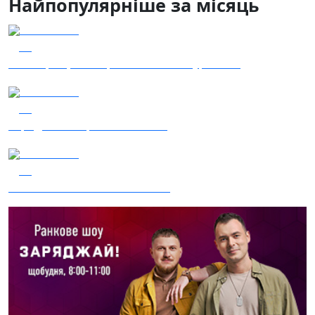
Найпопулярніше за місяць
04.08.2026
50
Наші Кращі - Катерина Бойко та Гурт Е.К.А
04.08.2026
48
Заряджай! Етер за 04.08.2026
03.08.2026
43
Сталеві ластівки — "Nemesis"