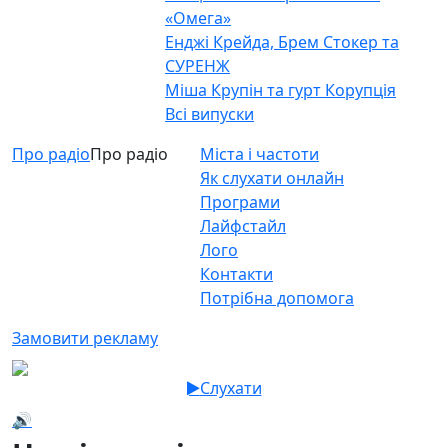
«Омега»
Енджі Крейда, Брем Стокер та
СУРЕНЖ
Міша Крупін та гурт Корупція
Всі випуски
Про радіо
Про радіо
Міста і частоти
Як слухати онлайн
Програми
Лайфстайл
Лого
Контакти
Потрібна допомога
Замовити рекламу
Слухати
🔊