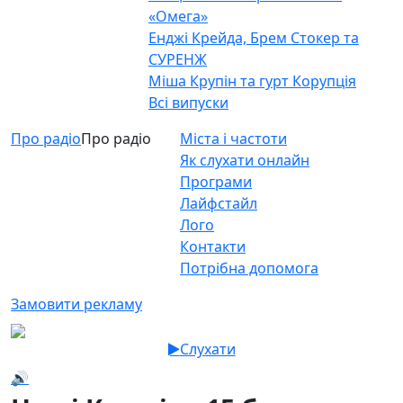
«Омега»
Енджі Крейда, Брем Стокер та
СУРЕНЖ
Міша Крупін та гурт Корупція
Всі випуски
Про радіо
Про радіо
Міста і частоти
Як слухати онлайн
Програми
Лайфстайл
Лого
Контакти
Потрібна допомога
Замовити рекламу
Слухати
🔊