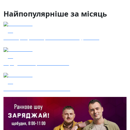
Найпопулярніше за місяць
04.08.2026
52
Наші Кращі - Катерина Бойко та Гурт Е.К.А
04.08.2026
50
Заряджай! Етер за 04.08.2026
03.08.2026
44
Сталеві ластівки — "Nemesis"