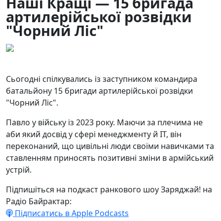
Наші Кращі — 15 бригада
артилерійської розвідки
"Чорний Ліс"
05.06.2025
90
Сьогодні спілкувались із заступником командира
батальйону 15 бригади артилерійської розвідки
"Чорний Ліс".
Павло у війську із 2023 року. Маючи за плечима не
аби який досвід у сфері менеджменту й IT, він
переконаний, що цивільні люди своїми навичками та
ставленням приносять позитивні зміни в армійський
устрій.
Підпишіться на подкаст ранкового шоу Заряджай! на
Радіо Байрактар:
Підписатись в Apple Podcasts