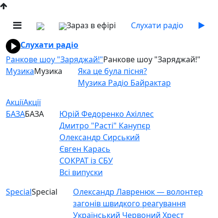
Зараз в ефірі
Слухати радіо
Слухати радіо
Ранкове шоу "Заряджай!"
Ранкове шоу "Заряджай!"
Музика
Музика
Яка це була пісня?
Музика Радіо Байрактар
Акції
Акції
БАЗА
БАЗА
Юрій Федоренко Ахіллес
Дмитро "Расті" Канупєр
Олександр Сирський
Євген Карась
СОКРАТ із СБУ
Всі випуски
Special
Special
Олександр Лавренюк — волонтер
загонів швидкого реагування
Український Червоний Хрест