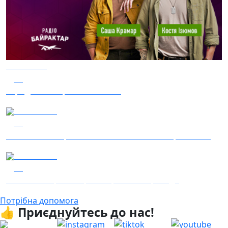
05.08.2026
36
Заряджай! Етер за 05.08.2026
05.08.2026
34
Гість – 30 ОМБр ім. князя Костянтина Острозького
04.08.2026
23
Гість - 52 Окремої Арттилерійської Бригади
Потрібна допомога
👍 Приєднуйтесь до нас!