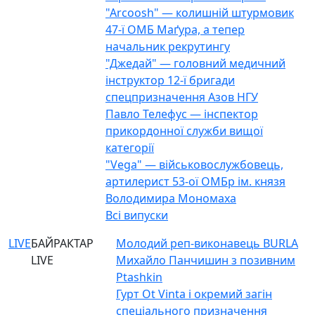
"Arcoosh" — колишній штурмовик
47-ї ОМБ Маґура, а тепер
начальник рекрутингу
"Джедай" — головний медичний
інструктор 12-ї бригади
спецпризначення Азов НГУ
Павло Телефус — інспектор
прикордонної служби вищої
категорії
"Vega" — військовослужбовець,
артилерист 53-ої ОМБр ім. князя
Володимира Мономаха
Всі випуски
LIVE
БАЙРАКТАР
Молодий реп-виконавець BURLA
LIVE
Михайло Панчишин з позивним
Ptashkin
Гурт Ot Vinta і окремий загін
спеціального призначення