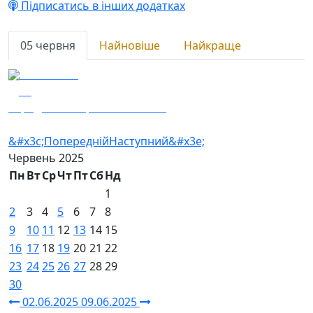
Підписатись в інших додатках
05 червня
Найновіше
Найкраще
05.06.2025
95
Заряджай! Етер за 05.06.2025
&#x3c;Попередній
Наступний&#x3e;
Червень
2025
Пн
Вт
Ср
Чт
Пт
Сб
Нд
1
2
3
4
5
6
7
8
9
10
11
12
13
14
15
16
17
18
19
20
21
22
23
24
25
26
27
28
29
30
02.06.2025
09.06.2025