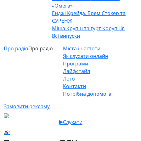
«Омега»
Енджі Крейда, Брем Стокер та
СУРЕНЖ
Міша Крупін та гурт Корупція
Всі випуски
Про радіо
Про радіо
Міста і частоти
Як слухати онлайн
Програми
Лайфстайл
Лого
Контакти
Потрібна допомога
Замовити рекламу
Слухати
🔊