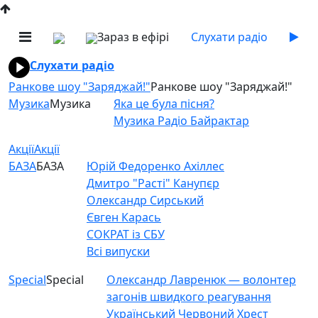
Зараз в ефірі
Слухати радіо
Слухати радіо
Ранкове шоу "Заряджай!"
Ранкове шоу "Заряджай!"
Музика
Музика
Яка це була пісня?
Музика Радіо Байрактар
Акції
Акції
БАЗА
БАЗА
Юрій Федоренко Ахіллес
Дмитро "Расті" Канупєр
Олександр Сирський
Євген Карась
СОКРАТ із СБУ
Всі випуски
Special
Special
Олександр Лавренюк — волонтер
загонів швидкого реагування
Український Червоний Хрест