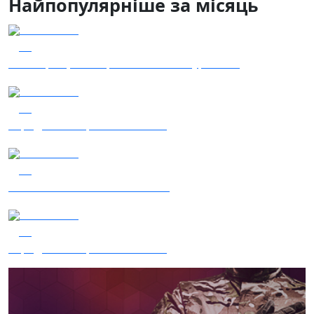
Найпопулярніше за місяць
04.08.2026
47
Наші Кращі - Катерина Бойко та Гурт Е.К.А
04.08.2026
43
Заряджай! Етер за 04.08.2026
03.08.2026
41
Сталеві ластівки — "Nemesis"
05.08.2026
28
Заряджай! Етер за 05.08.2026