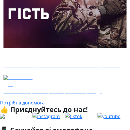
05.08.2026
28
Гість – 30 ОМБр ім. князя Костянтина Острозького
04.08.2026
12
Гість - 52 Окремої Арттилерійської Бригади
Потрібна допомога
👍 Приєднуйтесь до нас!
📱 Слухайте зі смартфона