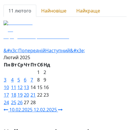
11 лютого
Найновіше
Найкраще
11.02.2025
18
Заряджай! Етер за 11.02.2025
&#x3c;Попередній
Наступний&#x3e;
Лютий
2025
Пн
Вт
Ср
Чт
Пт
Сб
Нд
1
2
3
4
5
6
7
8
9
10
11
12
13
14
15
16
17
18
19
20
21
22
23
24
25
26
27
28
10.02.2025
12.02.2025