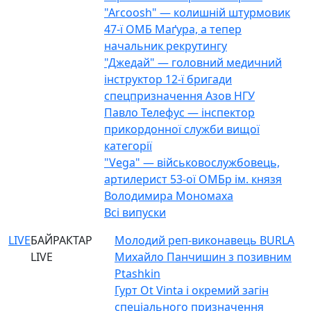
"Arcoosh" — колишній штурмовик
47-ї ОМБ Маґура, а тепер
начальник рекрутингу
"Джедай" — головний медичний
інструктор 12-ї бригади
спецпризначення Азов НГУ
Павло Телефус — інспектор
прикордонної служби вищої
категорії
"Vega" — військовослужбовець,
артилерист 53-ої ОМБр ім. князя
Володимира Мономаха
Всі випуски
LIVE
БАЙРАКТАР
Молодий реп-виконавець BURLA
LIVE
Михайло Панчишин з позивним
Ptashkin
Гурт Ot Vinta і окремий загін
спеціального призначення