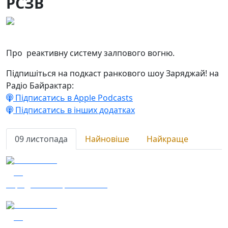
РСЗВ
09.11.2023
16
Про реактивну систему залпового вогню.
Підпишіться на подкаст ранкового шоу Заряджай! на
Радіо Байрактар:
Підписатись в Apple Podcasts
Підписатись в інших додатках
09 листопада
Найновіше
Найкраще
09.11.2023
24
Заряджай! Етер за 9.11.23
09.11.2023
16