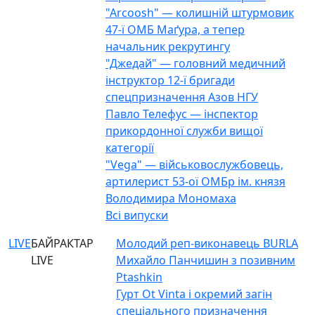
"Arcoosh" — колишній штурмовик
47-ї ОМБ Маґура, а тепер
начальник рекрутингу
"Джедай" — головний медичний
інструктор 12-ї бригади
спецпризначення Азов НГУ
Павло Телефус — інспектор
прикордонної служби вищої
категорії
"Vega" — військовослужбовець,
артилерист 53-ої ОМБр ім. князя
Володимира Мономаха
Всі випуски
LIVE
БАЙРАКТАР
Молодий реп-виконавець BURLA
LIVE
Михайло Панчишин з позивним
Ptashkin
Гурт Ot Vinta і окремий загін
спеціального призначення