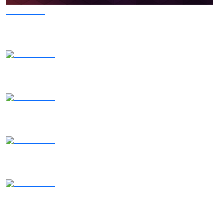
04.08.2026
53
Наші Кращі - Катерина Бойко та Гурт Е.К.А
04.08.2026
50
Заряджай! Етер за 04.08.2026
03.08.2026
44
Сталеві ластівки — "Nemesis"
05.08.2026
39
Гість – 30 ОМБр ім. князя Костянтина Острозького
05.08.2026
36
Заряджай! Етер за 05.08.2026