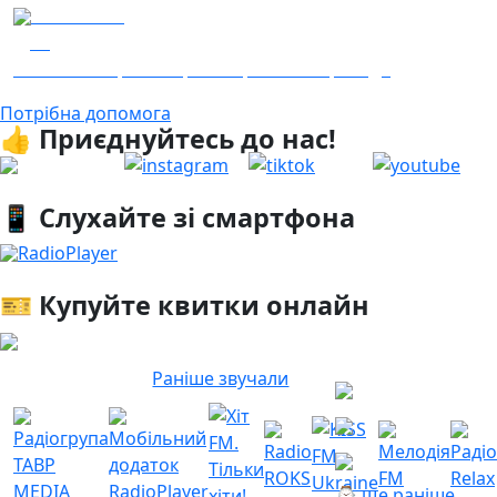
04.08.2026
23
Гість - 52 Окремої Арттилерійської Бригади
Потрібна допомога
👍 Приєднуйтесь до нас!
📱 Слухайте зі смартфона
RadioPlayer
🎫 Купуйте квитки онлайн
Раніше звучали
⌚ ще раніше