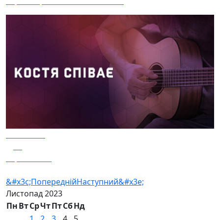
Втрати противника за 08.11.23
09.11.2023
10
Україна - ЄС
&#x3c;Попередній
Наступний&#x3e;
Листопад
2023
Пн
Вт
Ср
Чт
Пт
Сб
Нд
1
2
3
4
5