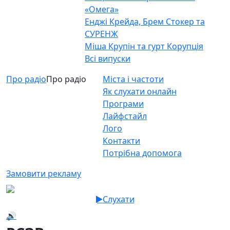
«Омега»
Енджі Крейда, Брем Стокер та
СУРЕНЖ
Міша Крупін та гурт Корупція
Всі випуски
Про радіо
Про радіо
Міста і частоти
Як слухати онлайн
Програми
Лайфстайл
Лого
Контакти
Потрібна допомога
Замовити рекламу
Слухати
🔊