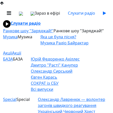
Зараз в ефірі
Слухати радіо
Слухати радіо
Ранкове шоу "Заряджай!"
Ранкове шоу "Заряджай!"
Музика
Музика
Яка це була пісня?
Музика Радіо Байрактар
Акції
Акції
БАЗА
БАЗА
Юрій Федоренко Ахіллес
Дмитро "Расті" Канупєр
Олександр Сирський
Євген Карась
СОКРАТ із СБУ
Всі випуски
Special
Special
Олександр Лавренюк — волонтер
загонів швидкого реагування
Український Червоний Хрест