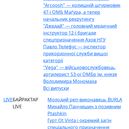
"Arcoosh" — колишній штурмовик
47-ї ОМБ Маґура, а тепер
начальник рекрутингу
"Джедай" — головний медичний
інструктор 12-ї бригади
спецпризначення Азов НГУ
Павло Телефус — інспектор
прикордонної служби вищої
категорії
"Vega" — військовослужбовець,
артилерист 53-ої ОМБр ім. князя
Володимира Мономаха
Всі випуски
LIVE
БАЙРАКТАР
Молодий реп-виконавець BURLA
LIVE
Михайло Панчишин з позивним
Ptashkin
Гурт Ot Vinta і окремий загін
спеціального призначення