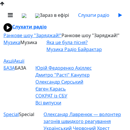
Зараз в ефірі
Слухати радіо
Слухати радіо
Ранкове шоу "Заряджай!"
Ранкове шоу "Заряджай!"
Музика
Музика
Яка це була пісня?
Музика Радіо Байрактар
Акції
Акції
БАЗА
БАЗА
Юрій Федоренко Ахіллес
Дмитро "Расті" Канупєр
Олександр Сирський
Євген Карась
СОКРАТ із СБУ
Всі випуски
Special
Special
Олександр Лавренюк — волонтер
загонів швидкого реагування
Український Червоний Хрест