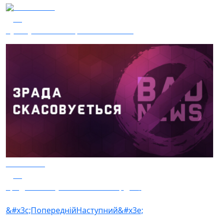
14.06.2024
28
Сухопутна пʼятниця - Drone Force
14.06.2024
10
Зрада скасовується - 50 мільярдів $
&#x3c;Попередній
Наступний&#x3e;