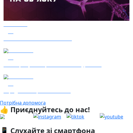
03.08.2026
31
Сталеві ластівки — "Nemesis"
04.08.2026
31
Наші Кращі - Катерина Бойко та Гурт Е.К.А
04.08.2026
28
Заряджай! Етер за 04.08.2026
Потрібна допомога
👍 Приєднуйтесь до нас!
📱 Слухайте зі смартфона