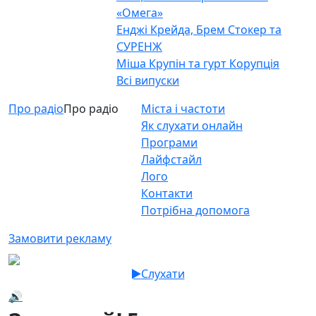
«Омега»
Енджі Крейда, Брем Стокер та
СУРЕНЖ
Міша Крупін та гурт Корупція
Всі випуски
Про радіо
Про радіо
Міста і частоти
Як слухати онлайн
Програми
Лайфстайл
Лого
Контакти
Потрібна допомога
Замовити рекламу
Слухати
🔊