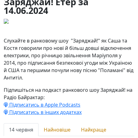
Заряджай! Етер за
14.06.2024
14.06.2024
24
Слухайте в ранковому шоу "Заряджай!" як Саша та
Костя говорили про нові й більш довші відключення
електрики, про річницю звільнення Маріуполя у
2014, про підписання безпекової угоди між Україною
й США та першими почули нову пісню "Поламані" від
Антитіл.
Підпишіться на подкаст ранкового шоу Заряджай! на
Радіо Байрактар:
Підписатись в Apple Podcasts
Підписатись в інших додатках
14 червня
Найновіше
Найкраще