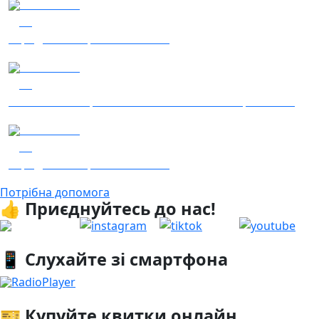
04.08.2026
36
Заряджай! Етер за 04.08.2026
06.08.2026
17
Гість – 30 ОМБр ім. князя Костянтина Острозького
05.08.2026
14
Заряджай! Етер за 05.08.2026
Потрібна допомога
👍 Приєднуйтесь до нас!
📱 Слухайте зі смартфона
RadioPlayer
🎫 Купуйте квитки онлайн