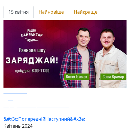
15 квітня
Найновіше
Найкраще
15.04.2024
25
Заряджай! Етер за 15.04.2024
&#x3c;Попередній
Наступний&#x3e;
Квітень
2024