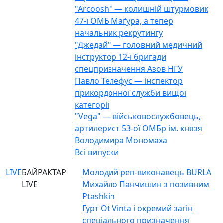
"Arcoosh" — колишній штурмовик
47-ї ОМБ Маґура, а тепер
начальник рекрутингу
"Джедай" — головний медичний
інструктор 12-ї бригади
спецпризначення Азов НГУ
Павло Телефус — інспектор
прикордонної служби вищої
категорії
"Vega" — військовослужбовець,
артилерист 53-ої ОМБр ім. князя
Володимира Мономаха
Всі випуски
LIVE
БАЙРАКТАР
Молодий реп-виконавець BURLA
LIVE
Михайло Панчишин з позивним
Ptashkin
Гурт Ot Vinta і окремий загін
спеціального призначення