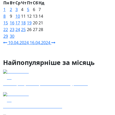
Пн
Вт
Ср
Чт
Пт
Сб
Нд
1
2
3
4
5
6
7
8
9
10
11
12
13
14
15
16
17
18
19
20
21
22
23
24
25
26
27
28
29
30
10.04.2024
16.04.2024
Найпопулярніше за місяць
04.08.2026
39
Наші Кращі - Катерина Бойко та Гурт Е.К.А
03.08.2026
36
Сталеві ластівки — "Nemesis"