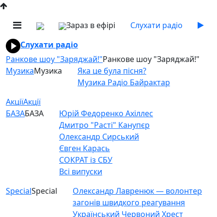
Зараз в ефірі
Слухати радіо
Слухати радіо
Ранкове шоу "Заряджай!"
Ранкове шоу "Заряджай!"
Музика
Музика
Яка це була пісня?
Музика Радіо Байрактар
Акції
Акції
БАЗА
БАЗА
Юрій Федоренко Ахіллес
Дмитро "Расті" Канупєр
Олександр Сирський
Євген Карась
СОКРАТ із СБУ
Всі випуски
Special
Special
Олександр Лавренюк — волонтер
загонів швидкого реагування
Український Червоний Хрест