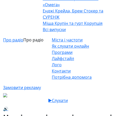
«Омега»
Енджі Крейда, Брем Стокер та
СУРЕНЖ
Міша Крупін та гурт Корупція
Всі випуски
Про радіо
Про радіо
Міста і частоти
Як слухати онлайн
Програми
Лайфстайл
Лого
Контакти
Потрібна допомога
Замовити рекламу
Слухати
🔊