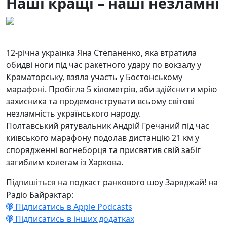
Наші кращі – наші незламні
15.04.2024
12
12-річна українка Яна Степаненко, яка втратила
обидві ноги під час ракетного удару по вокзалу у
Краматорську, взяла участь у Бостонському
марафоні. Пробігла 5 кілометрів, аби здійснити мрію
захисника та продемонструвати всьому світові
незламність українського народу.
Полтавський рятувальник Андрій Гречаний під час
київського марафону подолав дистанцію 21 км у
спорядженні вогнеборця та присвятив свій забіг
загиблим колегам із Харкова.
Підпишіться на подкаст ранкового шоу Заряджай! на
Радіо Байрактар:
Підписатись в Apple Podcasts
Підписатись в інших додатках