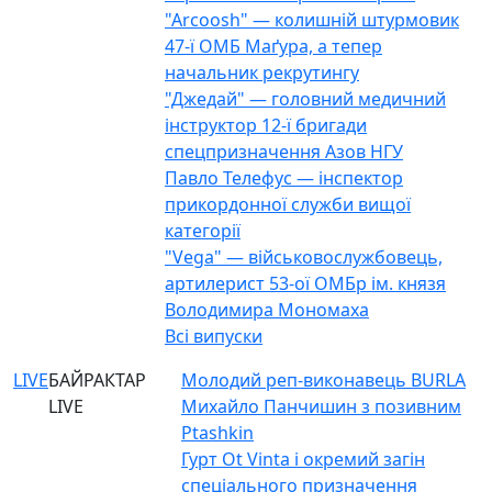
"Arcoosh" — колишній штурмовик
47-ї ОМБ Маґура, а тепер
начальник рекрутингу
"Джедай" — головний медичний
інструктор 12-ї бригади
спецпризначення Азов НГУ
Павло Телефус — інспектор
прикордонної служби вищої
категорії
"Vega" — військовослужбовець,
артилерист 53-ої ОМБр ім. князя
Володимира Мономаха
Всі випуски
LIVE
БАЙРАКТАР
Молодий реп-виконавець BURLA
LIVE
Михайло Панчишин з позивним
Ptashkin
Гурт Ot Vinta і окремий загін
спеціального призначення