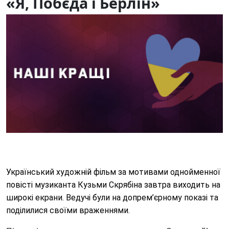
«Я, Побєда і Берлін»
13.03.2024
13
Український художній фільм за мотивами однойменної
повісті музиканта Кузьми Скрябіна завтра виходить на
широкі екрани. Ведучі були на допрем’єрному показі та
поділилися своїми враженнями.