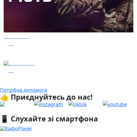
05.08.2026
46
Гість – 30 ОМБр ім. князя Костянтина Острозького
04.08.2026
28
Гість - 52 Окремої Арттилерійської Бригади
Потрібна допомога
👍 Приєднуйтесь до нас!
📱 Слухайте зі смартфона
RadioPlayer