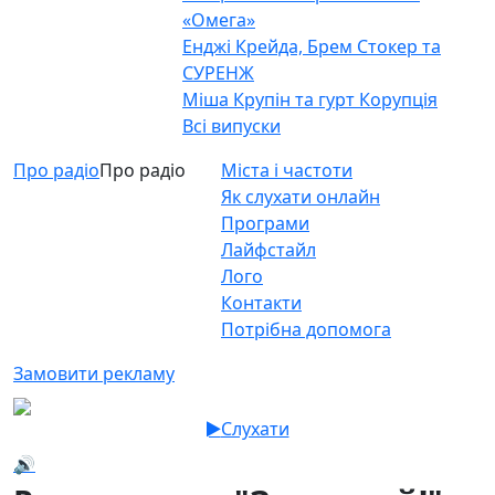
«Омега»
Енджі Крейда, Брем Стокер та
СУРЕНЖ
Міша Крупін та гурт Корупція
Всі випуски
Про радіо
Про радіо
Міста і частоти
Як слухати онлайн
Програми
Лайфстайл
Лого
Контакти
Потрібна допомога
Замовити рекламу
Слухати
🔊