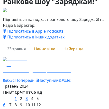
Ранкове шоу "Заряджай!"
Підпишіться на подкаст ранкового шоу Заряджай! на
Радіо Байрактар:
Підписатись в Apple Podcasts
Підписатись в інших додатках
23 травня
Найновіше
Найкраще
23.05.2024
13
Костя співає - День морської піхоти
&#x3c;Попередній
Наступний&#x3e;
Травень
2024
Пн
Вт
Ср
Чт
Пт
Сб
Нд
1
2
3
4
5
6
7
8
9
10
11
12