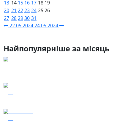
13
14
15
16
17
18
19
20
21
22
23
24
25
26
27
28
29
30
31
22.05.2024
24.05.2024
Найпопулярніше за місяць
04.08.2026
59
Заряджай! Етер за 04.08.2026
04.08.2026
58
Наші Кращі - Катерина Бойко та Гурт Е.К.А
03.08.2026
51
Сталеві ластівки — "Nemesis"