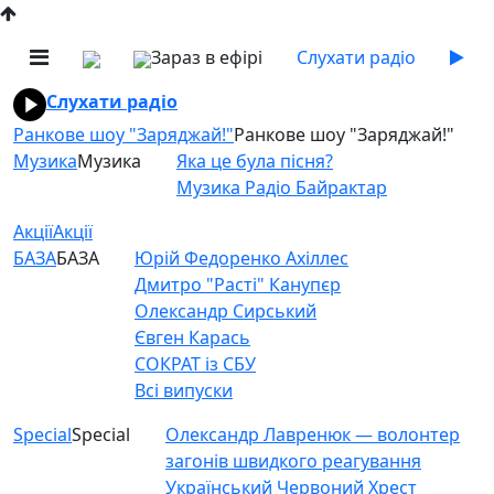
Зараз в ефірі
Слухати радіо
Слухати радіо
Ранкове шоу "Заряджай!"
Ранкове шоу "Заряджай!"
Музика
Музика
Яка це була пісня?
Музика Радіо Байрактар
Акції
Акції
БАЗА
БАЗА
Юрій Федоренко Ахіллес
Дмитро "Расті" Канупєр
Олександр Сирський
Євген Карась
СОКРАТ із СБУ
Всі випуски
Special
Special
Олександр Лавренюк — волонтер
загонів швидкого реагування
Український Червоний Хрест