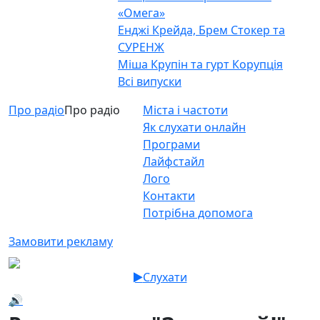
«Омега»
Енджі Крейда, Брем Стокер та
СУРЕНЖ
Міша Крупін та гурт Корупція
Всі випуски
Про радіо
Про радіо
Міста і частоти
Як слухати онлайн
Програми
Лайфстайл
Лого
Контакти
Потрібна допомога
Замовити рекламу
Слухати
🔊