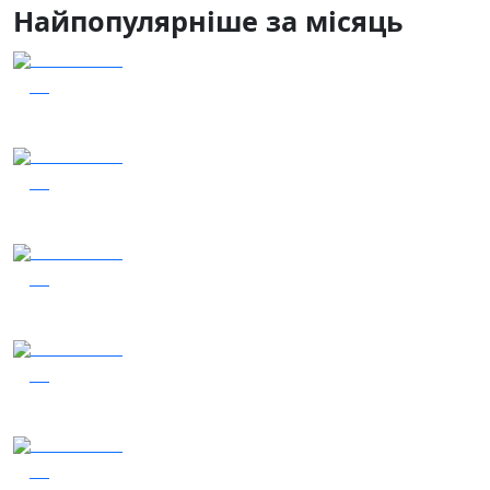
Найпопулярніше за місяць
04.08.2026
48
Наші Кращі - Катерина Бойко та Гурт Е.К.А
04.08.2026
46
Заряджай! Етер за 04.08.2026
03.08.2026
41
Сталеві ластівки — "Nemesis"
05.08.2026
32
Заряджай! Етер за 05.08.2026
05.08.2026
30