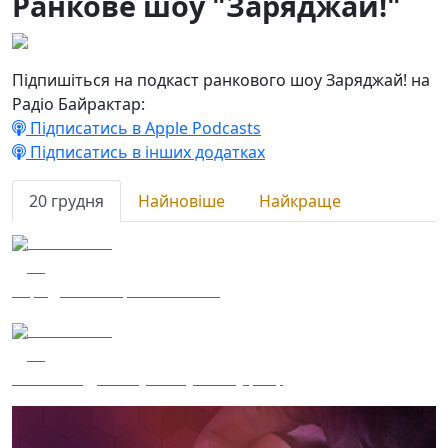
Ранкове шоу "Заряджай!"
Підпишіться на подкаст ранкового шоу Заряджай! на
Радіо Байрактар:
Підписатись в Apple Podcasts
Підписатись в інших додатках
20 грудня
Найновіше
Найкраще
20.12.2023
37
Заряджай! Етер за 20.12.23
20.12.2023
13
Мільйон дронів у наступному році