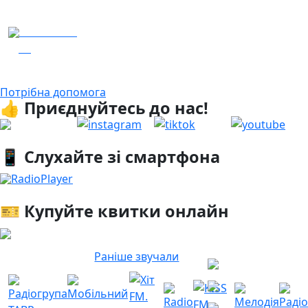
Гість – 30 ОМБр ім. князя Костянтина Острозького
04.08.2026
19
Гість - 52 Окремої Арттилерійської Бригади
Потрібна допомога
👍 Приєднуйтесь до нас!
📱 Слухайте зі смартфона
RadioPlayer
🎫 Купуйте квитки онлайн
Раніше звучали