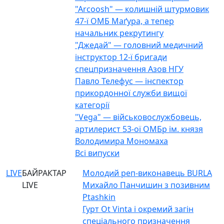
"Arcoosh" — колишній штурмовик
47-ї ОМБ Маґура, а тепер
начальник рекрутингу
"Джедай" — головний медичний
інструктор 12-ї бригади
спецпризначення Азов НГУ
Павло Телефус — інспектор
прикордонної служби вищої
категорії
"Vega" — військовослужбовець,
артилерист 53-ої ОМБр ім. князя
Володимира Мономаха
Всі випуски
LIVE
БАЙРАКТАР
Молодий реп-виконавець BURLA
LIVE
Михайло Панчишин з позивним
Ptashkin
Гурт Ot Vinta і окремий загін
спеціального призначення