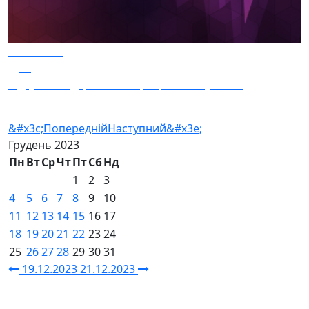
20.12.2023
23
Відсутність державних програм з лікування
посттравматичного стресового розладу
&#x3c;Попередній
Наступний&#x3e;
Грудень
2023
Пн
Вт
Ср
Чт
Пт
Сб
Нд
1
2
3
4
5
6
7
8
9
10
11
12
13
14
15
16
17
18
19
20
21
22
23
24
25
26
27
28
29
30
31
19.12.2023
21.12.2023