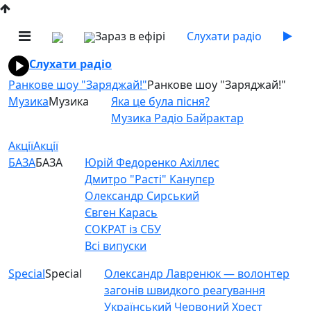
Зараз в ефірі
Слухати радіо
Слухати радіо
Ранкове шоу "Заряджай!"
Ранкове шоу "Заряджай!"
Музика
Музика
Яка це була пісня?
Музика Радіо Байрактар
Акції
Акції
БАЗА
БАЗА
Юрій Федоренко Ахіллес
Дмитро "Расті" Канупєр
Олександр Сирський
Євген Карась
СОКРАТ із СБУ
Всі випуски
Special
Special
Олександр Лавренюк — волонтер
загонів швидкого реагування
Український Червоний Хрест