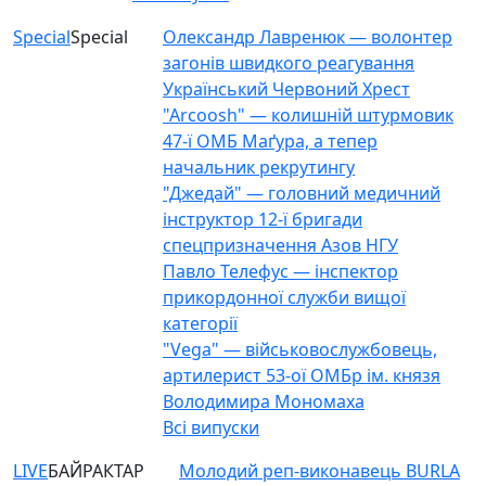
Special
Special
Олександр Лавренюк — волонтер
загонів швидкого реагування
Український Червоний Хрест
"Arcoosh" — колишній штурмовик
47-ї ОМБ Маґура, а тепер
начальник рекрутингу
"Джедай" — головний медичний
інструктор 12-ї бригади
спецпризначення Азов НГУ
Павло Телефус — інспектор
прикордонної служби вищої
категорії
"Vega" — військовослужбовець,
артилерист 53-ої ОМБр ім. князя
Володимира Мономаха
Всі випуски
LIVE
БАЙРАКТАР
Молодий реп-виконавець BURLA