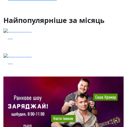
Найпопулярніше за місяць
04.08.2026
39
Наші Кращі - Катерина Бойко та Гурт Е.К.А
03.08.2026
38
Сталеві ластівки — "Nemesis"