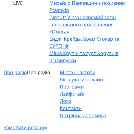
LIVE
Михайло Панчишин з позивним
Ptashkin
Гурт Ot Vinta і окремий загін
спеціального призначення
«Омега»
Енджі Крейда, Брем Стокер та
СУРЕНЖ
Міша Крупін та гурт Корупція
Всі випуски
Про радіо
Про радіо
Міста і частоти
Як слухати онлайн
Програми
Лайфстайл
Лого
Контакти
Потрібна допомога
Замовити рекламу