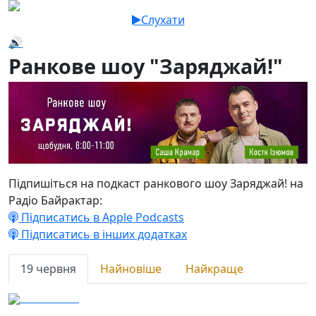
Слухати
🔊
Ранкове шоу "Заряджай!"
Підпишіться на подкаст ранкового шоу Заряджай! на
Радіо Байрактар:
Підписатись в Apple Podcasts
Підписатись в інших додатках
19 червня
Найновіше
Найкраще
19.06.2024
14