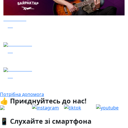
04.08.2026
36
Заряджай! Етер за 04.08.2026
06.08.2026
22
Гість – 30 ОМБр ім. князя Костянтина Острозького
05.08.2026
18
Заряджай! Етер за 05.08.2026
Потрібна допомога
👍 Приєднуйтесь до нас!
📱 Слухайте зі смартфона