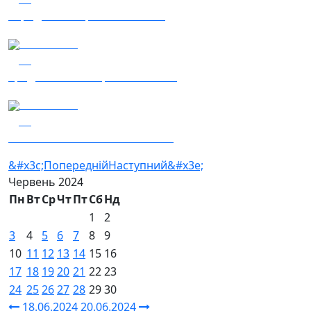
Заряджай! Етер за 19.06.2024
19.06.2024
10
Зрада — законопроєкт № 9559-д
19.06.2024
15
КМБ — танк ППО Frankenstein
&#x3c;Попередній
Наступний&#x3e;
Червень
2024
Пн
Вт
Ср
Чт
Пт
Сб
Нд
1
2
3
4
5
6
7
8
9
10
11
12
13
14
15
16
17
18
19
20
21
22
23
24
25
26
27
28
29
30
18.06.2024
20.06.2024