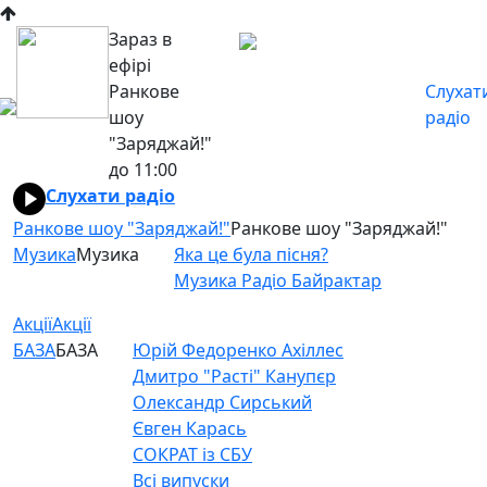
Зараз в
ефірі
Ранкове
Слухат
шоу
радіо
"Заряджай!"
до 11:00
Слухати радіо
Ранкове шоу "Заряджай!"
Ранкове шоу "Заряджай!"
Музика
Музика
Яка це була пісня?
Музика Радіо Байрактар
Акції
Акції
БАЗА
БАЗА
Юрій Федоренко Ахіллес
Дмитро "Расті" Канупєр
Олександр Сирський
Євген Карась
СОКРАТ із СБУ
Всі випуски