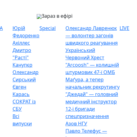
Зараз в ефірі
А
Юрій
Special
Олександр Лавренюк
LIVE
Федоренко
— волонтер загонів
Ахіллес
швидкого реагування
Дмитро
Український
"Расті"
Червоний Хрест
Канупєр
"Arcoosh" — колишній
Олександр
штурмовик 47-ї ОМБ
Сирський
Маґура, а тепер
Євген
начальник рекрутингу
Карась
"Джедай" — головний
СОКРАТ із
медичний інструктор
СБУ
12-ї бригади
Всі
спецпризначення
випуски
Азов НГУ
Павло Телефус —