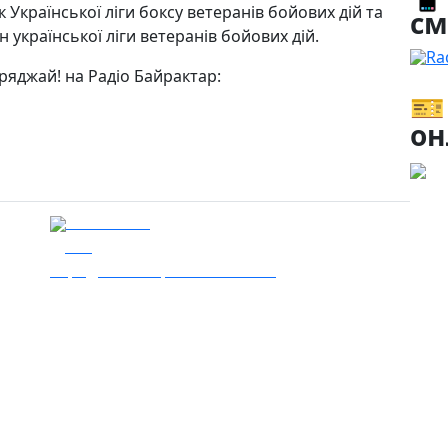
к Української ліги боксу ветеранів бойових дій та
см
української ліги ветеранів бойових дій.
Ra
ряджай! на Радіо Байрактар:
🎫
он
17.06.2026
117
Заряджай! Етер за 17.06.2026