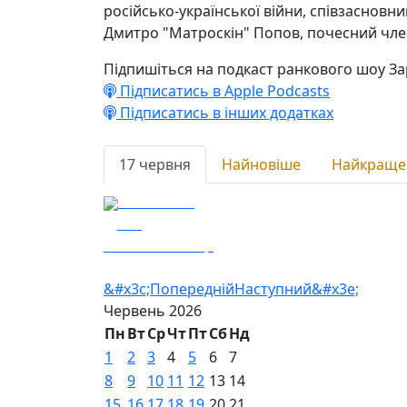
російсько-української війни, співзасновни
Дмитро "Матроскін" Попов, почесний член 
Підпишіться на подкаст ранкового шоу За
Підписатись в Apple Podcasts
Підписатись в інших додатках
17 червня
Найновіше
Найкраще
17.06.2026
107
Гість - 30 ОМБр
&#x3c;Попередній
Наступний&#x3e;
Червень
2026
Пн
Вт
Ср
Чт
Пт
Сб
Нд
1
2
3
4
5
6
7
8
9
10
11
12
13
14
15
16
17
18
19
20
21