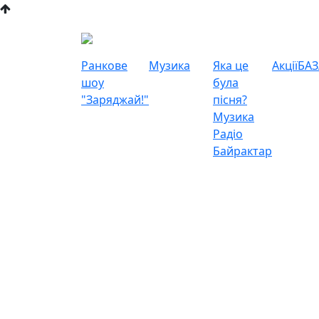
Ранкове
Музика
Яка це
Акції
БАЗ
шоу
була
"Заряджай!"
пісня?
Музика
Радіо
Байрактар