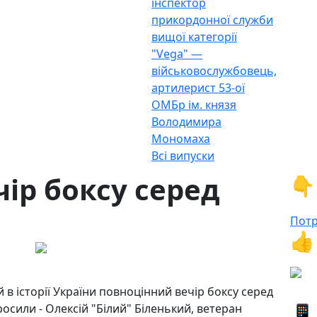
інспектор
прикордонної служби
вищої категорії
"Vega" —
військовослужбовець,
артилерист 53-ої
ОМБр ім. князя
Володимира
Мономаха
Всі випуски
чір боксу серед
👇
Потр
👍
й в історії України повноцінний вечір боксу серед
📱
росили - Олексій "Білий" Біленький, ветеран