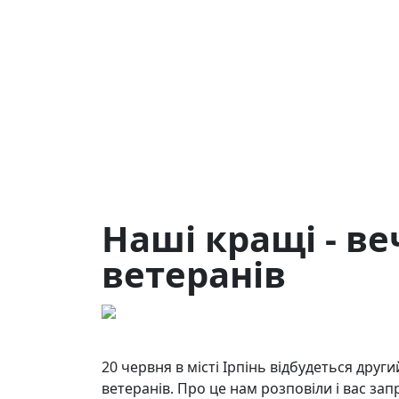
Наші кращі - ве
ветеранів
17.06.2026
108
20 червня в місті Ірпінь відбудеться други
ветеранів. Про це нам розповіли і вас зап