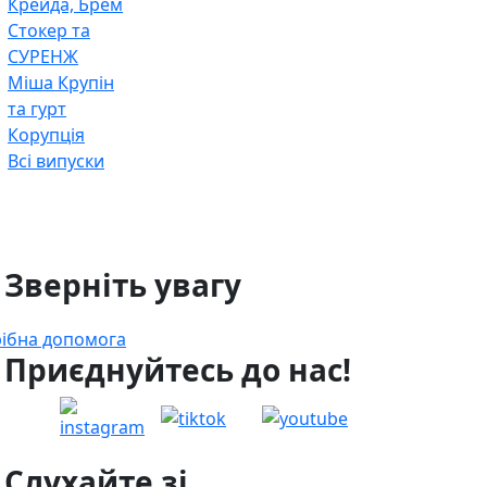
Крейда, Брем
Стокер та
СУРЕНЖ
Міша Крупін
та гурт
Корупція
Всі випуски
 Зверніть увагу
ібна допомога
 Приєднуйтесь до нас!
 Слухайте зі