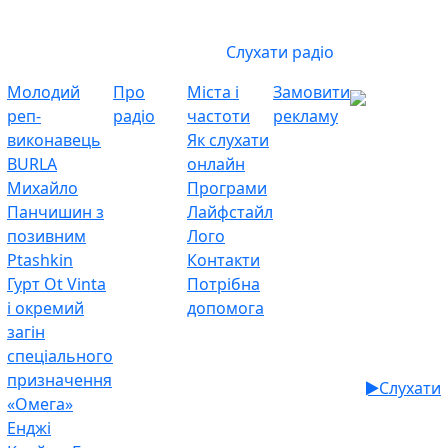
Слухати радіо
Молодий
Про
Міста і
Замовити
реп-
радіо
частоти
рекламу
виконавець
Як слухати
BURLA
онлайн
Михайло
Програми
Панчишин з
Лайфстайл
позивним
Лого
Ptashkin
Контакти
Гурт Ot Vinta
Потрібна
і окремий
допомога
загін
спеціального
призначення
Слухати
«Омега»
Енджі