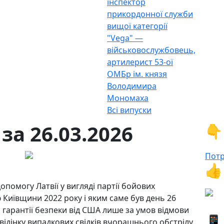
інспектор
прикордонної служби
вищої категорії
"Vega" —
військовослужбовець,
артилерист 53-ої
ОМБр ім. князя
Володимира
Мономаха
Всі випуски
за 26.03.2026
👇
Потр
👍
помогу Латвії у вигляді партії бойових
 Київщини 2022 року і яким саме був день 26
 гарантії безпеки від США лише за умов відмови
📱
відінку випадкових свідків вчорашнього обстрілу