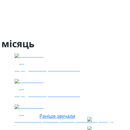
 місяць
04.08.2026
46
Заряджай! Етер за 04.08.2026
05.08.2026
32
Заряджай! Етер за 05.08.2026
04.08.2026
19
Раніше звучали
Гість - 52 Окремої Арттилерійської Бригади