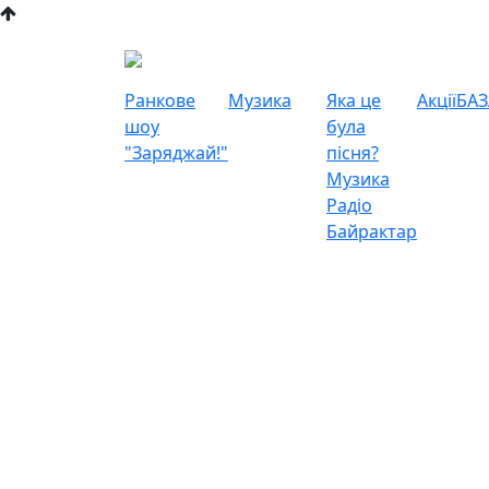
Ранкове
Музика
Яка це
Акції
БАЗ
шоу
була
"Заряджай!"
пісня?
Музика
Радіо
Байрактар