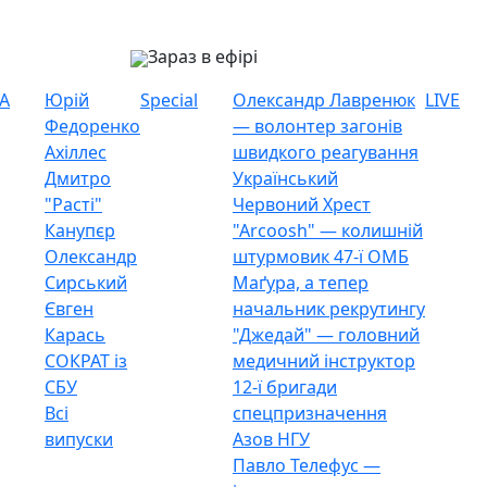
Зараз в ефірі
А
Юрій
Special
Олександр Лавренюк
LIVE
Федоренко
— волонтер загонів
Ахіллес
швидкого реагування
Дмитро
Український
"Расті"
Червоний Хрест
Канупєр
"Arcoosh" — колишній
Олександр
штурмовик 47-ї ОМБ
Сирський
Маґура, а тепер
Євген
начальник рекрутингу
Карась
"Джедай" — головний
СОКРАТ із
медичний інструктор
СБУ
12-ї бригади
Всі
спецпризначення
випуски
Азов НГУ
Павло Телефус —