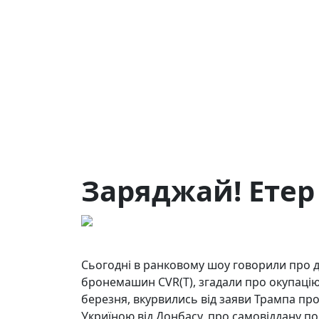
Заряджай! Етер 
26.03.2026
143
Сьогодні в ранковому шоу говорили про до
бронемашин CVR(T), згадали про окупацію
березня, вкурвились від заяви Трампа про
Укриїною від Донбасу, про самовіддану по