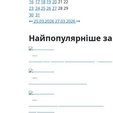
16
17
18
19
20
21
22
23
24
25
26
27
28
29
30
31
25.03.2026
27.03.2026
Найпопулярніше за
04.08.2026
48
Наші Кращі - Катерина Бойко та Гурт Е.К.А
03.08.2026
41
Сталеві ластівки — "Nemesis"
05.08.2026
30
Гість – 30 ОМБр ім. князя Костянтина
Острозького