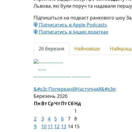
Львова, які були поруч та надавали першу
Підпишіться на подкаст ранкового шоу За
Підписатись в Apple Podcasts
Підписатись в інших додатках
26 березня
Найновіше
Найкращ
26.03.2026
156
Гості – ЖВІ ім.Корольова
&#x3c;Попередній
Наступний&#x3e;
Березень
2026
Пн
Вт
Ср
Чт
Пт
Сб
Нд
1
2
3
4
5
6
7
8
9
10
11
12
13
14
15