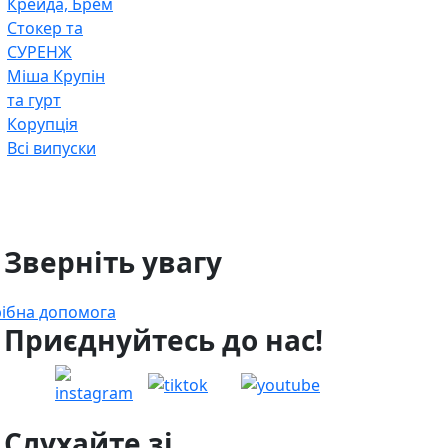
Крейда, Брем
Стокер та
СУРЕНЖ
Міша Крупін
та гурт
Корупція
Всі випуски
 Зверніть увагу
ібна допомога
 Приєднуйтесь до нас!
 Слухайте зі