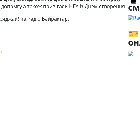
см
 допомгу а також привітали НГУ із Днем створення.
Ra
ряджай! на Радіо Байрактар:
🎫
он
е