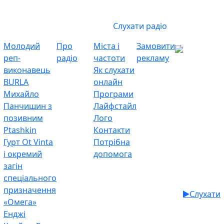
Слухати радіо
Молодий
Про
Міста і
Замовити
реп-
радіо
частоти
рекламу
виконавець
Як слухати
BURLA
онлайн
Михайло
Програми
Панчишин з
Лайфстайл
позивним
Лого
Ptashkin
Контакти
Гурт Ot Vinta
Потрібна
і окремий
допомога
загін
спеціального
призначення
Слухати
«Омега»
Енджі