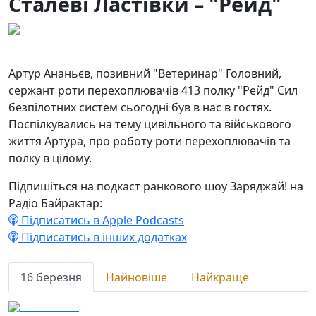
Сталеві Ластівки – "Рейд"
16.03.2026
161
Артур Ананьєв, позивний "Ветеринар" Головний,
сержант роти перехоплювачів 413 полку "Рейд" Сил
безпілотних систем сьогодні був в нас в гостях.
Поспілкувались на тему цивільного та військового
життя Артура, про роботу роти перехоплювачів та
полку в цілому.
Підпишіться на подкаст ранкового шоу Заряджай! на
Радіо Байрактар:
Підписатись в Apple Podcasts
Підписатись в інших додатках
16 березня
Найновіше
Найкраще
16.03.2026