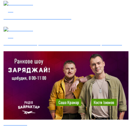
03.08.2026
44
Сталеві ластівки — "Nemesis"
05.08.2026
40
Гість – 30 ОМБр ім. князя Костянтина Острозького
05.08.2026
36