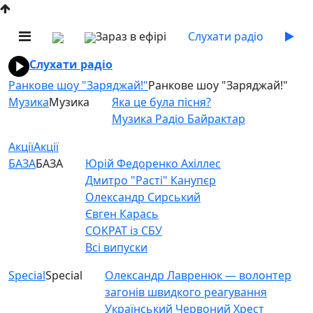
Зараз в ефірі
Слухати радіо
Слухати радіо
Ранкове шоу "Заряджай!"
Ранкове шоу "Заряджай!"
Музика
Музика
Яка це була пісня?
Музика Радіо Байрактар
Акції
Акції
БАЗА
БАЗА
Юрій Федоренко Ахіллес
Дмитро "Расті" Канупєр
Олександр Сирський
Євген Карась
СОКРАТ із СБУ
Всі випуски
Special
Special
Олександр Лавренюк — волонтер
загонів швидкого реагування
Український Червоний Хрест