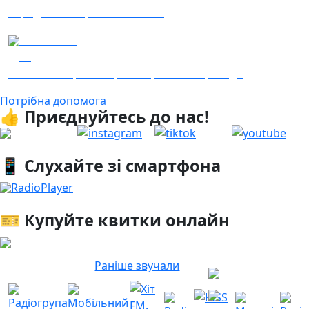
Заряджай! Етер за 05.08.2026
04.08.2026
23
Гість - 52 Окремої Арттилерійської Бригади
Потрібна допомога
👍 Приєднуйтесь до нас!
📱 Слухайте зі смартфона
RadioPlayer
🎫 Купуйте квитки онлайн
Раніше звучали