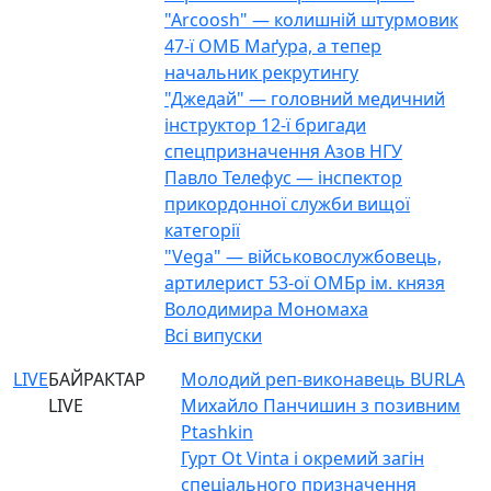
"Arcoosh" — колишній штурмовик
47-ї ОМБ Маґура, а тепер
начальник рекрутингу
"Джедай" — головний медичний
інструктор 12-ї бригади
спецпризначення Азов НГУ
Павло Телефус — інспектор
прикордонної служби вищої
категорії
"Vega" — військовослужбовець,
артилерист 53-ої ОМБр ім. князя
Володимира Мономаха
Всі випуски
LIVE
БАЙРАКТАР
Молодий реп-виконавець BURLA
LIVE
Михайло Панчишин з позивним
Ptashkin
Гурт Ot Vinta і окремий загін
спеціального призначення