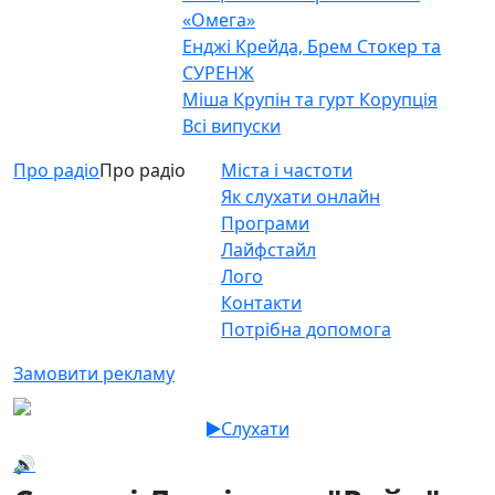
«Омега»
Енджі Крейда, Брем Стокер та
СУРЕНЖ
Міша Крупін та гурт Корупція
Всі випуски
Про радіо
Про радіо
Міста і частоти
Як слухати онлайн
Програми
Лайфстайл
Лого
Контакти
Потрібна допомога
Замовити рекламу
Слухати
🔊