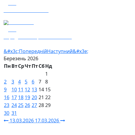
151
Гість – Хас та HURA
16.03.2026
161
Заряджай! Етер за 16.03.2026
&#x3c;Попередній
Наступний&#x3e;
Березень
2026
Пн
Вт
Ср
Чт
Пт
Сб
Нд
1
2
3
4
5
6
7
8
9
10
11
12
13
14
15
16
17
18
19
20
21
22
23
24
25
26
27
28
29
30
31
13.03.2026
17.03.2026