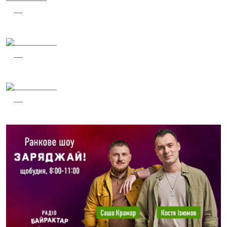
47
Наші Кращі - Катерина Бойко та Гурт Е.К.А
04.08.2026
46
Заряджай! Етер за 04.08.2026
03.08.2026
41
Сталеві ластівки — "Nemesis"