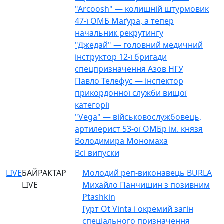
"Arcoosh" — колишній штурмовик
47-ї ОМБ Маґура, а тепер
начальник рекрутингу
"Джедай" — головний медичний
інструктор 12-ї бригади
спецпризначення Азов НГУ
Павло Телефус — інспектор
прикордонної служби вищої
категорії
"Vega" — військовослужбовець,
артилерист 53-ої ОМБр ім. князя
Володимира Мономаха
Всі випуски
LIVE
БАЙРАКТАР
Молодий реп-виконавець BURLA
LIVE
Михайло Панчишин з позивним
Ptashkin
Гурт Ot Vinta і окремий загін
спеціального призначення