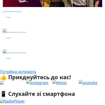
05.08.2026
31
Заряджай! Етер за 05.08.2026
05.08.2026
30
Гість – 30 ОМБр ім. князя Костянтина Острозького
04.08.2026
15
Гість - 52 Окремої Арттилерійської Бригади
Потрібна допомога
👍 Приєднуйтесь до нас!
📱 Слухайте зі смартфона
RadioPlayer