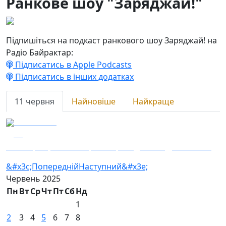
Ранкове шоу "Заряджай!"
Підпишіться на подкаст ранкового шоу Заряджай! на
Радіо Байрактар:
Підписатись в Apple Podcasts
Підписатись в інших додатках
11 червня
Найновіше
Найкраще
11.06.2025
68
Наші Кращі — 128 окрема бригада ТРо «Дике Поле»
&#x3c;Попередній
Наступний&#x3e;
Червень
2025
Пн
Вт
Ср
Чт
Пт
Сб
Нд
1
2
3
4
5
6
7
8