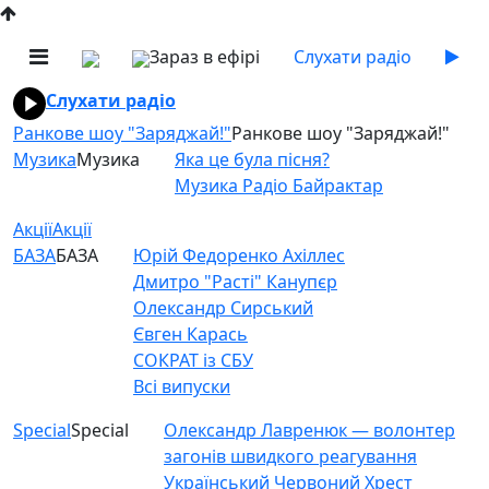
Зараз в ефірі
Слухати радіо
Слухати радіо
Ранкове шоу "Заряджай!"
Ранкове шоу "Заряджай!"
Музика
Музика
Яка це була пісня?
Музика Радіо Байрактар
Акції
Акції
БАЗА
БАЗА
Юрій Федоренко Ахіллес
Дмитро "Расті" Канупєр
Олександр Сирський
Євген Карась
СОКРАТ із СБУ
Всі випуски
Special
Special
Олександр Лавренюк — волонтер
загонів швидкого реагування
Український Червоний Хрест