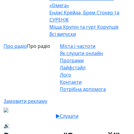
«Омега»
Енджі Крейда, Брем Стокер та
СУРЕНЖ
Міша Крупін та гурт Корупція
Всі випуски
Про радіо
Про радіо
Міста і частоти
Як слухати онлайн
Програми
Лайфстайл
Лого
Контакти
Потрібна допомога
Замовити рекламу
Слухати
🔊