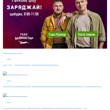
05.08.2026
50
Заряджай! Етер за 05.08.2026
05.08.2026
46
Гість – 30 ОМБр ім. князя Костянтина Острозького
04.08.2026
28
Гість - 52 Окремої Арттилерійської Бригади