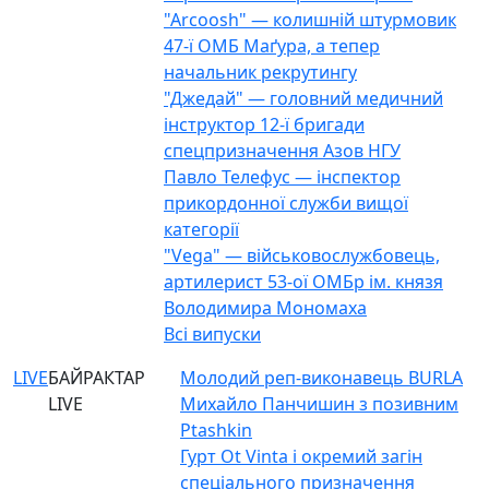
"Arcoosh" — колишній штурмовик
47-ї ОМБ Маґура, а тепер
начальник рекрутингу
"Джедай" — головний медичний
інструктор 12-ї бригади
спецпризначення Азов НГУ
Павло Телефус — інспектор
прикордонної служби вищої
категорії
"Vega" — військовослужбовець,
артилерист 53-ої ОМБр ім. князя
Володимира Мономаха
Всі випуски
LIVE
БАЙРАКТАР
Молодий реп-виконавець BURLA
LIVE
Михайло Панчишин з позивним
Ptashkin
Гурт Ot Vinta і окремий загін
спеціального призначення