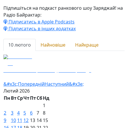
Підпишіться на подкаст ранкового шоу Заряджай! на
Радіо Байрактар:
Підписатись в Apple Podcasts
Підписатись в інших додатках
10 лютого
Найновіше
Найкраще
10.02.2026
69
Гість — 5-та окрема штурмова бригада
&#x3c;Попередній
Наступний&#x3e;
Лютий
2026
Пн
Вт
Ср
Чт
Пт
Сб
Нд
1
2
3
4
5
6
7
8
9
10
11
12
13
14
15
16
17
18
19
20
21
22