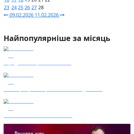
23
24
25
26
27
28
09.02.2026
11.02.2026
Найпопулярніше за місяць
04.08.2026
59
Заряджай! Етер за 04.08.2026
04.08.2026
58
Наші Кращі - Катерина Бойко та Гурт Е.К.А
03.08.2026
51
Сталеві ластівки — "Nemesis"