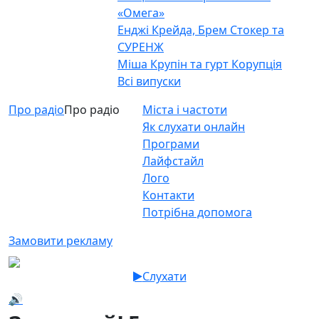
«Омега»
Енджі Крейда, Брем Стокер та
СУРЕНЖ
Міша Крупін та гурт Корупція
Всі випуски
Про радіо
Про радіо
Міста і частоти
Як слухати онлайн
Програми
Лайфстайл
Лого
Контакти
Потрібна допомога
Замовити рекламу
Слухати
🔊