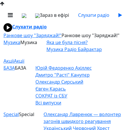
Зараз в ефірі
Слухати радіо
Слухати радіо
Ранкове шоу "Заряджай!"
Ранкове шоу "Заряджай!"
Музика
Музика
Яка це була пісня?
Музика Радіо Байрактар
Акції
Акції
БАЗА
БАЗА
Юрій Федоренко Ахіллес
Дмитро "Расті" Канупєр
Олександр Сирський
Євген Карась
СОКРАТ із СБУ
Всі випуски
Special
Special
Олександр Лавренюк — волонтер
загонів швидкого реагування
Український Червоний Хрест