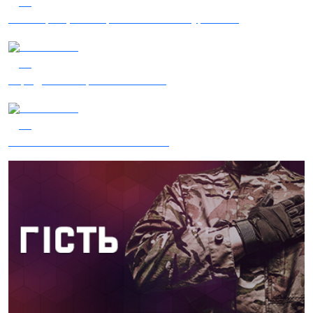
52
Наші Кращі - Катерина Бойко та Гурт Е.К.А
04.08.2026
50
Заряджай! Етер за 04.08.2026
03.08.2026
44
Сталеві ластівки — "Nemesis"