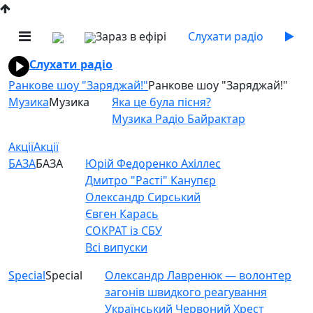
Зараз в ефірі
Слухати радіо
Слухати радіо
Ранкове шоу "Заряджай!"
Ранкове шоу "Заряджай!"
Музика
Музика
Яка це була пісня?
Музика Радіо Байрактар
Акції
Акції
БАЗА
БАЗА
Юрій Федоренко Ахіллес
Дмитро "Расті" Канупєр
Олександр Сирський
Євген Карась
СОКРАТ із СБУ
Всі випуски
Special
Special
Олександр Лавренюк — волонтер
загонів швидкого реагування
Український Червоний Хрест