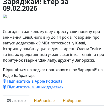
Заряджай! Етер за
09.02.2026
09.02.2026
128
Сьогодні в ранковому шоу спростували новину про
зниження шлюбного віку до 14 років, говорили про
запуск додаткових 9 МВт потужності у Києві,
історичну пам’ятку цього дня — арешт Олени Теліги
та інших представників української інтелігенції та про
порятунок тварин "Дай лапу, друже" у Запоріжжі.
Підпишіться на подкаст ранкового шоу Заряджай! на
Радіо Байрактар:
Підписатись в Apple Podcasts
Підписатись в інших додатках
09 лютого
Найновіше
Найкраще