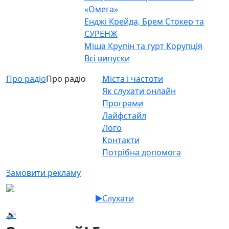
«Омега»
Енджі Крейда, Брем Стокер та
СУРЕНЖ
Міша Крупін та гурт Корупція
Всі випуски
Про радіо
Про радіо
Міста і частоти
Як слухати онлайн
Програми
Лайфстайл
Лого
Контакти
Потрібна допомога
Замовити рекламу
Слухати
🔊