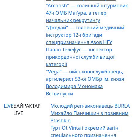
"Arcoosh" — колишній штурмовик
47-ї ОМБ Маґура, а тепер
начальник рекрутингу
"Джедай" — головний медичний
інструктор 12-ї бригади
спецпризначення Азов НГУ
Павло Телефус — інспектор
прикордонної служби вищої
категорії
"Vega" — військовослужбовець,
артилерист 53-ої ОМБр ім. князя
Володимира Мономаха
Всі випуски
LIVE
БАЙРАКТАР
Молодий реп-виконавець BURLA
LIVE
Михайло Панчишин з позивним
Ptashkin
Гурт Ot Vinta і окремий загін
спеціального призначення