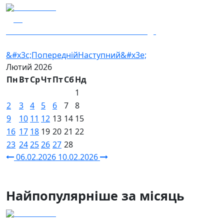
09.02.2026
86
Стелеві Ластівки — 413-тй полк "Рейд"
&#x3c;Попередній
Наступний&#x3e;
Лютий
2026
Пн
Вт
Ср
Чт
Пт
Сб
Нд
1
2
3
4
5
6
7
8
9
10
11
12
13
14
15
16
17
18
19
20
21
22
23
24
25
26
27
28
06.02.2026
10.02.2026
Найпопулярніше за місяць
04.08.2026