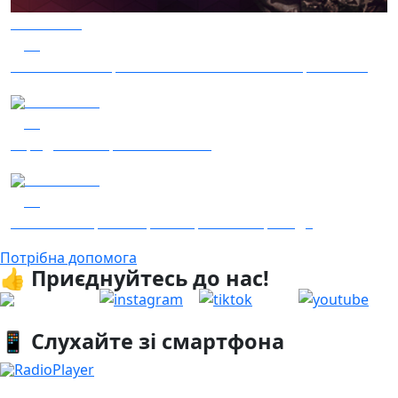
05.08.2026
38
Гість – 30 ОМБр ім. князя Костянтина Острозького
05.08.2026
36
Заряджай! Етер за 05.08.2026
04.08.2026
23
Гість - 52 Окремої Арттилерійської Бригади
Потрібна допомога
👍 Приєднуйтесь до нас!
📱 Слухайте зі смартфона
RadioPlayer