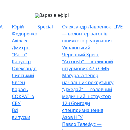
Зараз в ефірі
А
Юрій
Special
Олександр Лавренюк
LIVE
Федоренко
— волонтер загонів
Ахіллес
швидкого реагування
Дмитро
Український
"Расті"
Червоний Хрест
Канупєр
"Arcoosh" — колишній
Олександр
штурмовик 47-ї ОМБ
Сирський
Маґура, а тепер
Євген
начальник рекрутингу
Карась
"Джедай" — головний
СОКРАТ із
медичний інструктор
СБУ
12-ї бригади
Всі
спецпризначення
випуски
Азов НГУ
Павло Телефус —