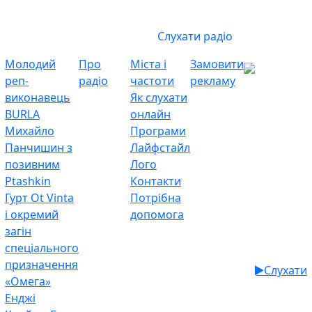
Слухати радіо
Молодий
Про
Міста і
Замовити
реп-
радіо
частоти
рекламу
виконавець
Як слухати
BURLA
онлайн
Михайло
Програми
Панчишин з
Лайфстайл
позивним
Лого
Ptashkin
Контакти
Гурт Ot Vinta
Потрібна
і окремий
допомога
загін
спеціального
призначення
Слухати
«Омега»
Енджі