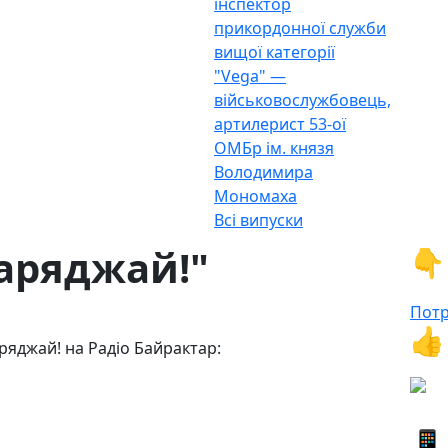
інспектор
прикордонної служби
вищої категорії
"Vega" —
військовослужбовець,
артилерист 53-ої
ОМБр ім. князя
Володимира
Мономаха
Всі випуски
аряджай!"
👇
Потр
👍
ряджай! на Радіо Байрактар:
📱