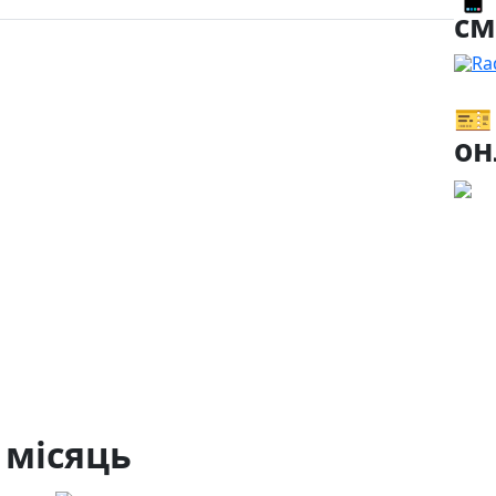
см
Ra
🎫
он
 місяць