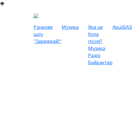
Ранкове
Музика
Яка це
Акції
БАЗ
шоу
була
"Заряджай!"
пісня?
Музика
Радіо
Байрактар