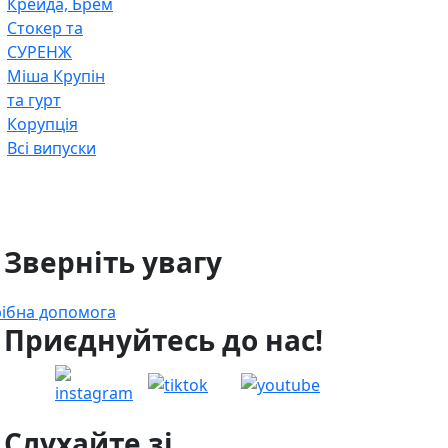
Крейда, Брем
Стокер та
СУРЕНЖ
Міша Крупін
та гурт
Корупція
Всі випуски
 Зверніть увагу
ібна допомога
 Приєднуйтесь до нас!
 Слухайте зі