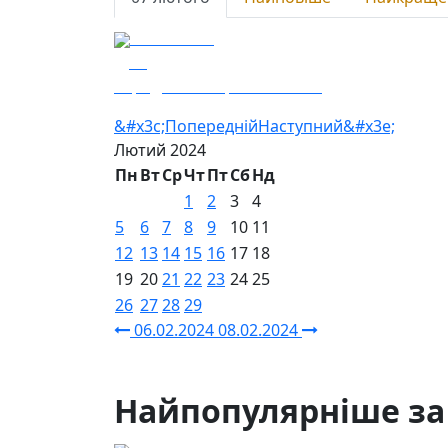
07.02.2024
10
Заряджай! Етер за 07.02.24
&#x3c;Попередній
Наступний&#x3e;
Лютий
2024
Пн
Вт
Ср
Чт
Пт
Сб
Нд
1
2
3
4
5
6
7
8
9
10
11
12
13
14
15
16
17
18
19
20
21
22
23
24
25
26
27
28
29
06.02.2024
08.02.2024
Найпопулярніше за