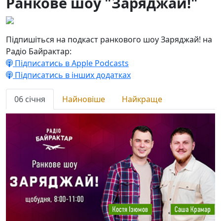
Ранкове шоу "Заряджай!"
Підпишіться на подкаст ранкового шоу Заряджай! на
Радіо Байрактар:
Підписатись в Apple Podcasts
Підписатись в інших додатках
06 січня
Найновіше
Найкраще