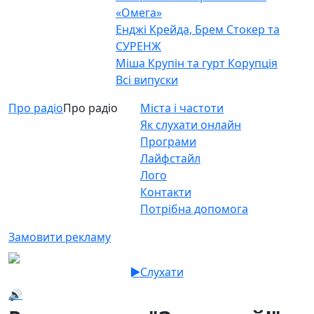
«Омега»
Енджі Крейда, Брем Стокер та
СУРЕНЖ
Міша Крупін та гурт Корупція
Всі випуски
Про радіо
Про радіо
Міста і частоти
Як слухати онлайн
Програми
Лайфстайл
Лого
Контакти
Потрібна допомога
Замовити рекламу
Слухати
🔊