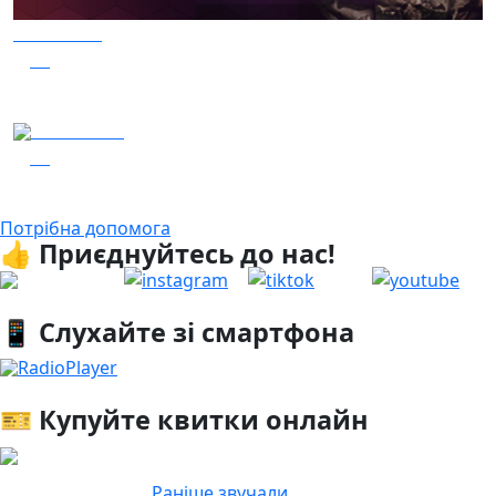
06.08.2026
19
Гість – 30 ОМБр ім. князя Костянтина Острозького
05.08.2026
17
Заряджай! Етер за 05.08.2026
Потрібна допомога
👍 Приєднуйтесь до нас!
📱 Слухайте зі смартфона
RadioPlayer
🎫 Купуйте квитки онлайн
Раніше звучали