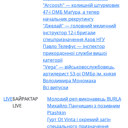
"Arcoosh" — колишній штурмовик
47-ї ОМБ Маґура, а тепер
начальник рекрутингу
"Джедай" — головний медичний
інструктор 12-ї бригади
спецпризначення Азов НГУ
Павло Телефус — інспектор
прикордонної служби вищої
категорії
"Vega" — військовослужбовець,
артилерист 53-ої ОМБр ім. князя
Володимира Мономаха
Всі випуски
LIVE
БАЙРАКТАР
Молодий реп-виконавець BURLA
LIVE
Михайло Панчишин з позивним
Ptashkin
Гурт Ot Vinta і окремий загін
спеціального призначення