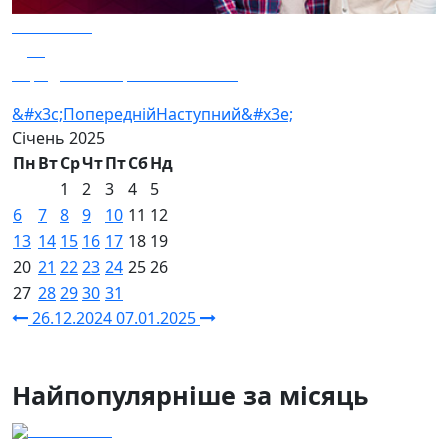
06.01.2025
24
Заряджай! Етер за 06.01.2025
&#x3c;Попередній
Наступний&#x3e;
Січень
2025
Пн
Вт
Ср
Чт
Пт
Сб
Нд
1
2
3
4
5
6
7
8
9
10
11
12
13
14
15
16
17
18
19
20
21
22
23
24
25
26
27
28
29
30
31
26.12.2024
07.01.2025
Найпопулярніше за місяць
04.08.2026