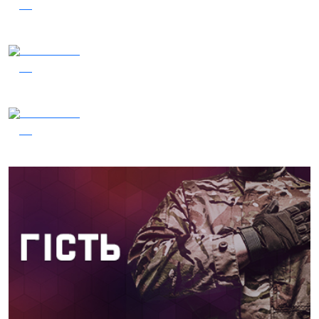
39
Наші Кращі - Катерина Бойко та Гурт Е.К.А
03.08.2026
37
Сталеві ластівки — "Nemesis"
04.08.2026
36
Заряджай! Етер за 04.08.2026