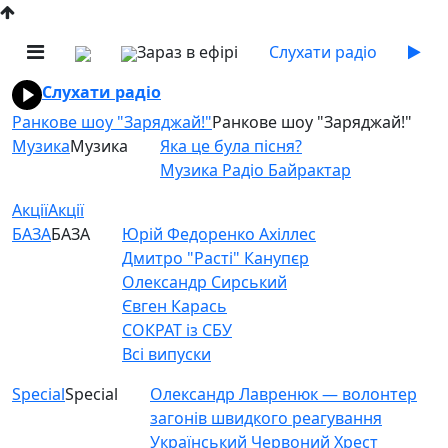
Зараз в ефірі
Слухати радіо
Слухати радіо
Ранкове шоу "Заряджай!"
Ранкове шоу "Заряджай!"
Музика
Музика
Яка це була пісня?
Музика Радіо Байрактар
Акції
Акції
БАЗА
БАЗА
Юрій Федоренко Ахіллес
Дмитро "Расті" Канупєр
Олександр Сирський
Євген Карась
СОКРАТ із СБУ
Всі випуски
Special
Special
Олександр Лавренюк — волонтер
загонів швидкого реагування
Український Червоний Хрест