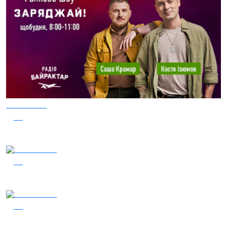
05.08.2026
50
Заряджай! Етер за 05.08.2026
05.08.2026
46
Гість – 30 ОМБр ім. князя Костянтина Острозького
04.08.2026
28
Гість - 52 Окремої Арттилерійської Бригади