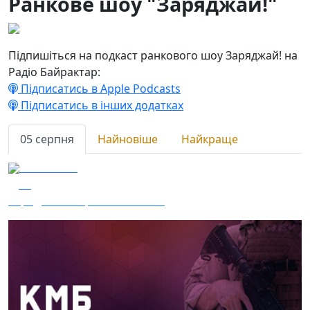
Ранкове шоу "Заряджай!"
Підпишіться на подкаст ранкового шоу Заряджай! на
Радіо Байрактар:
Підписатись в Apple Podcasts
Підписатись в інших додатках
05 серпня
Найновіше
Найкраще
05.08.2024
14
Заряджай! Етер за 05.08.2024