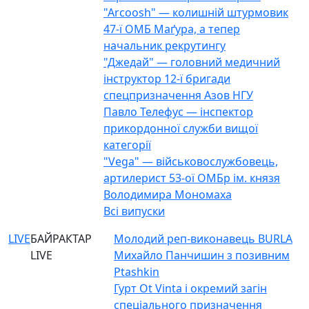
"Arcoosh" — колишній штурмовик
47-ї ОМБ Маґура, а тепер
начальник рекрутингу
"Джедай" — головний медичний
інструктор 12-ї бригади
спецпризначення Азов НГУ
Павло Телефус — інспектор
прикордонної служби вищої
категорії
"Vega" — військовослужбовець,
артилерист 53-ої ОМБр ім. князя
Володимира Мономаха
Всі випуски
LIVE
БАЙРАКТАР
Молодий реп-виконавець BURLA
LIVE
Михайло Панчишин з позивним
Ptashkin
Гурт Ot Vinta і окремий загін
спеціального призначення