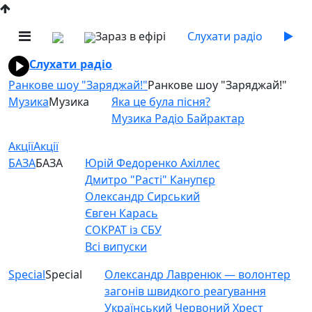
Зараз в ефірі
Слухати радіо
Слухати радіо
Ранкове шоу "Заряджай!"
Ранкове шоу "Заряджай!"
Музика
Музика
Яка це була пісня?
Музика Радіо Байрактар
Акції
Акції
БАЗА
БАЗА
Юрій Федоренко Ахіллес
Дмитро "Расті" Канупєр
Олександр Сирський
Євген Карась
СОКРАТ із СБУ
Всі випуски
Special
Special
Олександр Лавренюк — волонтер
загонів швидкого реагування
Український Червоний Хрест