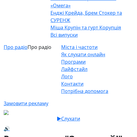
«Омега»
Енджі Крейда, Брем Стокер та
СУРЕНЖ
Міша Крупін та гурт Корупція
Всі випуски
Про радіо
Про радіо
Міста і частоти
Як слухати онлайн
Програми
Лайфстайл
Лого
Контакти
Потрібна допомога
Замовити рекламу
Слухати
🔊