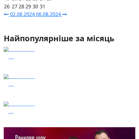
26
27
28
29
30
31
02.08.2024
06.08.2024
Найпопулярніше за місяць
04.08.2026
59
Заряджай! Етер за 04.08.2026
04.08.2026
58
Наші Кращі - Катерина Бойко та Гурт Е.К.А
03.08.2026
51
Сталеві ластівки — "Nemesis"