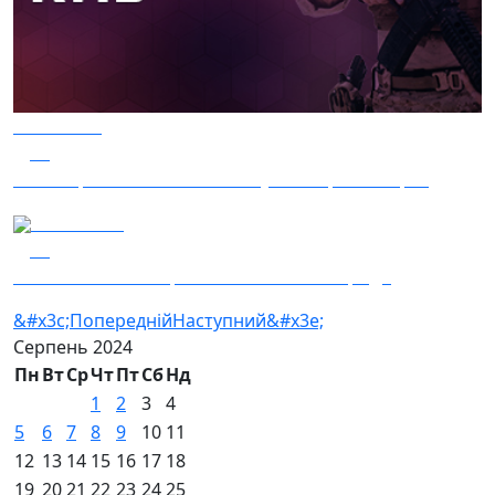
05.08.2024
13
КМБ — ракети AMRAAM класу "повітря-повітря"
05.08.2024
13
Костя Співає — перші олімпійські нагороди
&#x3c;Попередній
Наступний&#x3e;
Серпень
2024
Пн
Вт
Ср
Чт
Пт
Сб
Нд
1
2
3
4
5
6
7
8
9
10
11
12
13
14
15
16
17
18
19
20
21
22
23
24
25