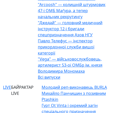
"Arcoosh" — колишній штурмовик
47-ї ОМБ Маґура, а тепер
начальник рекрутингу
"Джедай" — головний медичний
інструктор 12-ї бригади
спецпризначення Азов НГУ
Павло Телефус — інспектор
прикордонної служби вищої
категорії
"Vega" — військовослужбовець,
артилерист 53-ої ОМБр ім. князя
Володимира Мономаха
Всі випуски
LIVE
БАЙРАКТАР
Молодий реп-виконавець BURLA
LIVE
Михайло Панчишин з позивним
Ptashkin
Гурт Ot Vinta і окремий загін
спеціального призначення