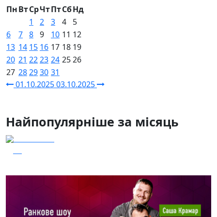
Пн
Вт
Ср
Чт
Пт
Сб
Нд
1
2
3
4
5
6
7
8
9
10
11
12
13
14
15
16
17
18
19
20
21
22
23
24
25
26
27
28
29
30
31
01.10.2025
03.10.2025
Найпопулярніше за місяць
04.08.2026
52
Наші Кращі - Катерина Бойко та Гурт Е.К.А