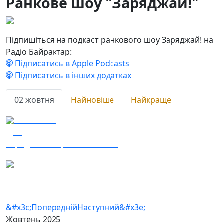
Ранкове шоу "Заряджай!"
Підпишіться на подкаст ранкового шоу Заряджай! на
Радіо Байрактар:
Підписатись в Apple Podcasts
Підписатись в інших додатках
02 жовтня
Найновіше
Найкраще
02.10.2025
46
Заряджай! Етер за 02.10.2025
02.10.2025
24
База — 4 центр рекрутингу Сил ТРО
&#x3c;Попередній
Наступний&#x3e;
Жовтень
2025