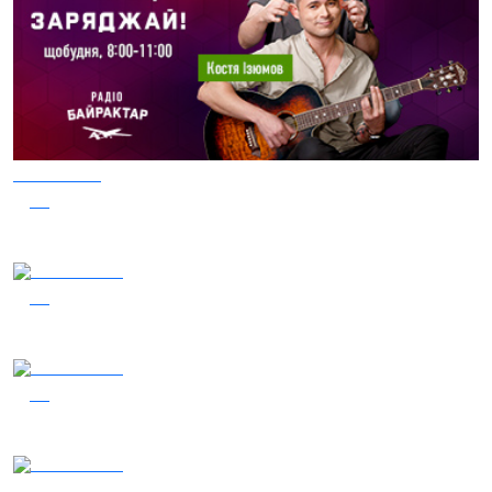
04.08.2026
50
Заряджай! Етер за 04.08.2026
03.08.2026
44
Сталеві ластівки — "Nemesis"
05.08.2026
38
Гість – 30 ОМБр ім. князя Костянтина Острозького
05.08.2026
36