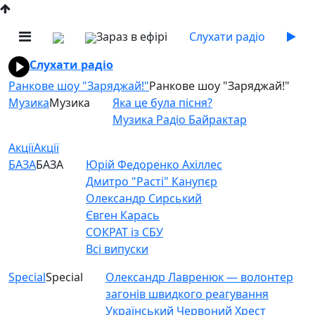
Зараз в ефірі
Слухати радіо
Слухати радіо
Ранкове шоу "Заряджай!"
Ранкове шоу "Заряджай!"
Музика
Музика
Яка це була пісня?
Музика Радіо Байрактар
Акції
Акції
БАЗА
БАЗА
Юрій Федоренко Ахіллес
Дмитро "Расті" Канупєр
Олександр Сирський
Євген Карась
СОКРАТ із СБУ
Всі випуски
Special
Special
Олександр Лавренюк — волонтер
загонів швидкого реагування
Український Червоний Хрест