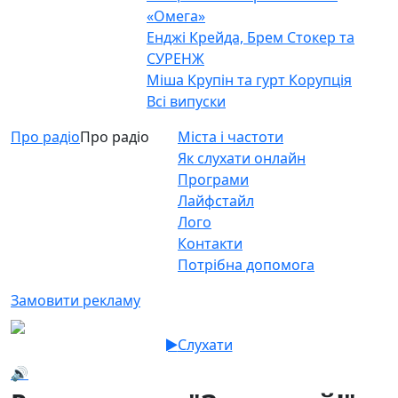
«Омега»
Енджі Крейда, Брем Стокер та
СУРЕНЖ
Міша Крупін та гурт Корупція
Всі випуски
Про радіо
Про радіо
Міста і частоти
Як слухати онлайн
Програми
Лайфстайл
Лого
Контакти
Потрібна допомога
Замовити рекламу
Слухати
🔊