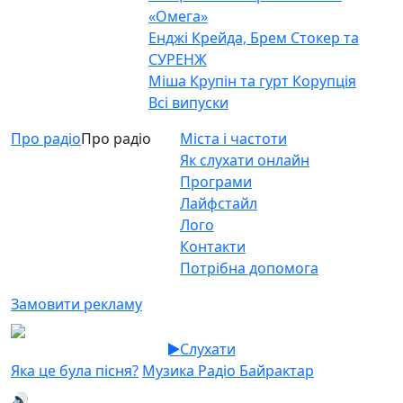
«Омега»
Енджі Крейда, Брем Стокер та
СУРЕНЖ
Міша Крупін та гурт Корупція
Всі випуски
Про радіо
Про радіо
Міста і частоти
Як слухати онлайн
Програми
Лайфстайл
Лого
Контакти
Потрібна допомога
Замовити рекламу
Слухати
Яка це була пісня?
Музика Радіо Байрактар
🔊