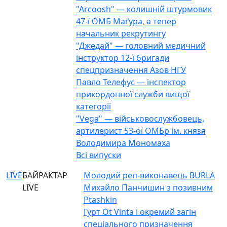
"Arcoosh" — колишній штурмовик
47-ї ОМБ Маґура, а тепер
начальник рекрутингу
"Джедай" — головний медичний
інструктор 12-ї бригади
спецпризначення Азов НГУ
Павло Телефус — інспектор
прикордонної служби вищої
категорії
"Vega" — військовослужбовець,
артилерист 53-ої ОМБр ім. князя
Володимира Мономаха
Всі випуски
LIVE
БАЙРАКТАР
Молодий реп-виконавець BURLA
LIVE
Михайло Панчишин з позивним
Ptashkin
Гурт Ot Vinta і окремий загін
спеціального призначення