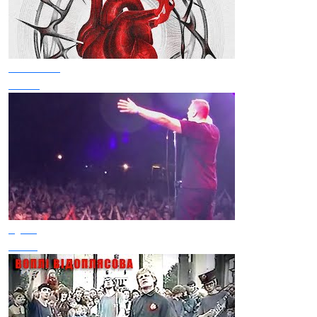
хейтспіч
Голос
Був'є
Стіна