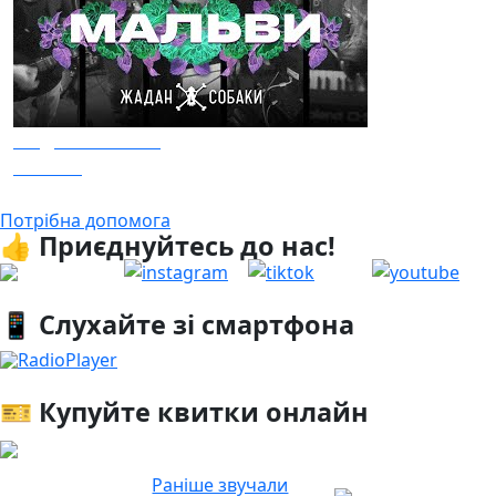
Жадан І Собаки
Мальви
Потрібна допомога
👍 Приєднуйтесь до нас!
📱 Слухайте зі смартфона
RadioPlayer
🎫 Купуйте квитки онлайн
Раніше звучали