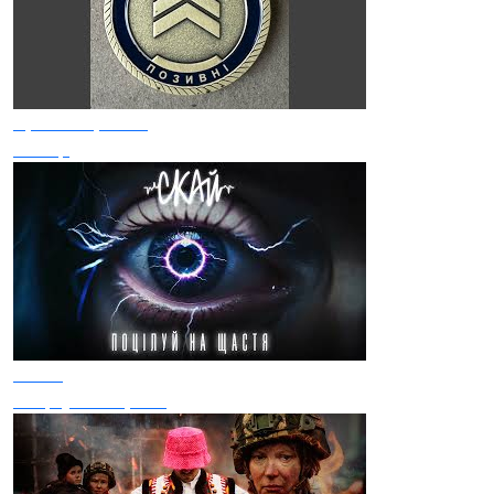
Арсен Мірзоян
Макар
СКАЙ
Поцілуй на щастя