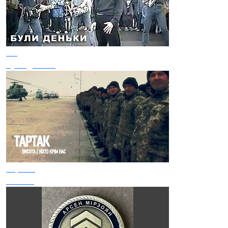
ВВ
Були деньки
Тартак
Висота