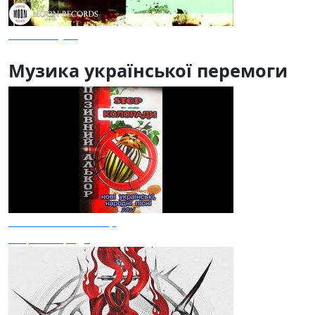
Ким ми були
Музика української перемоги
Позивний Алькор
Stop Колоради