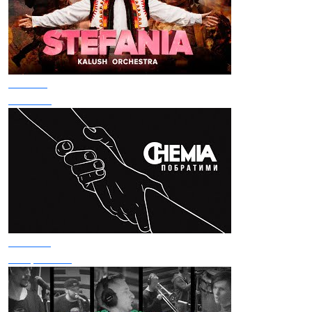
Kalush
Stefania
Chemia
Побратими