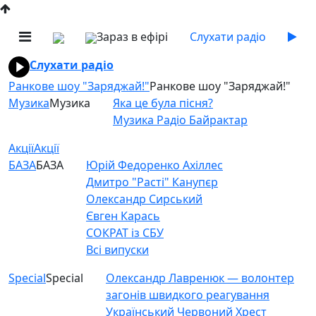
Зараз в ефірі
Слухати радіо
Слухати радіо
Ранкове шоу "Заряджай!"
Ранкове шоу "Заряджай!"
Музика
Музика
Яка це була пісня?
Музика Радіо Байрактар
Акції
Акції
БАЗА
БАЗА
Юрій Федоренко Ахіллес
Дмитро "Расті" Канупєр
Олександр Сирський
Євген Карась
СОКРАТ із СБУ
Всі випуски
Special
Special
Олександр Лавренюк — волонтер
загонів швидкого реагування
Український Червоний Хрест