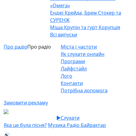
«Омега»
Енджі Крейда, Брем Стокер та
СУРЕНЖ
Міша Крупін та гурт Корупція
Всі випуски
Про радіо
Про радіо
Міста і частоти
Як слухати онлайн
Програми
Лайфстайл
Лого
Контакти
Потрібна допомога
Замовити рекламу
Слухати
Яка це була пісня?
Музика Радіо Байрактар
🔊