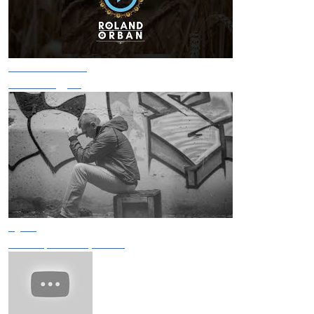
Roland Orban
Козаки йдуть
Був'є
Не свари мене, мамо