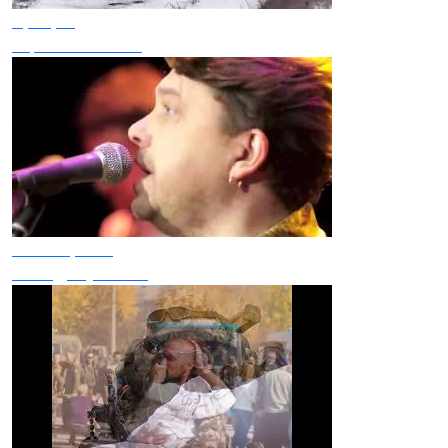
Артерія
Українські Танки
Плач Єремії
Коли До Губ Твоїх