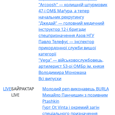
"Arcoosh" — колишній штурмовик
47-ї ОМБ Маґура, а тепер
начальник рекрутингу
"Джедай" — головний медичний
інструктор 12-ї бригади
спецпризначення Азов НГУ
Павло Телефус — інспектор
прикордонної служби вищої
категорії
"Vega" — військовослужбовець,
артилерист 53-ої ОМБр ім. князя
Володимира Мономаха
Всі випуски
LIVE
БАЙРАКТАР
Молодий реп-виконавець BURLA
LIVE
Михайло Панчишин з позивним
Ptashkin
Гурт Ot Vinta і окремий загін
спеціального призначення