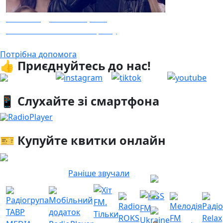
Олександр Пономарьов
Заспіваймо пісню за Україну
Потрібна допомога
👍 Приєднуйтесь до нас!
📱 Слухайте зі смартфона
RadioPlayer
🎫 Купуйте квитки онлайн
Раніше звучали