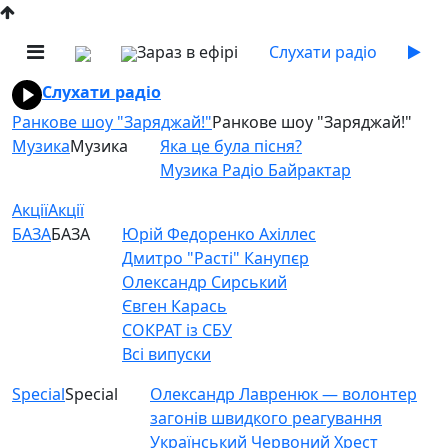
Зараз в ефірі
Слухати радіо
Слухати радіо
Ранкове шоу "Заряджай!"
Ранкове шоу "Заряджай!"
Музика
Музика
Яка це була пісня?
Музика Радіо Байрактар
Акції
Акції
БАЗА
БАЗА
Юрій Федоренко Ахіллес
Дмитро "Расті" Канупєр
Олександр Сирський
Євген Карась
СОКРАТ із СБУ
Всі випуски
Special
Special
Олександр Лавренюк — волонтер
загонів швидкого реагування
Український Червоний Хрест