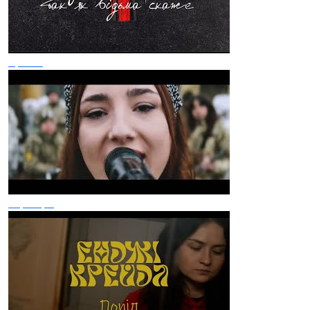
Враже
Сценарії