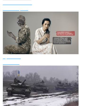
100% BAVOVNA
Нехай горить
Крихітка
Без імені