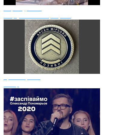
Марія Бурмака
Поцілуй Мене На Прощання
Арсен Мірзоян
Макар