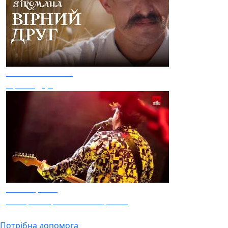
Kozak Siromaha
Вірний друг
Плач Єремії
Ти Втретє Цього Лiта Зацвітеш
Потрібна допомога