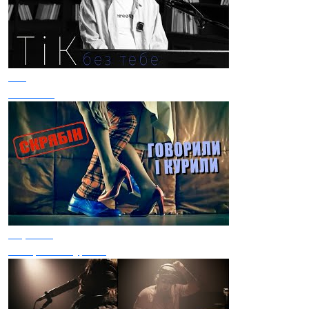
ТІК
Без тебе
Скрябiн
Говорили i курили