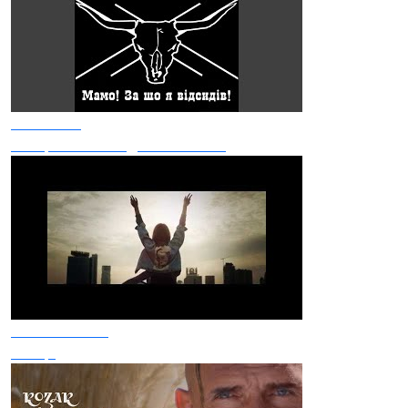
Nebraska
Не Проси Свободи На Колінах
Океан Ельзи
Сонце