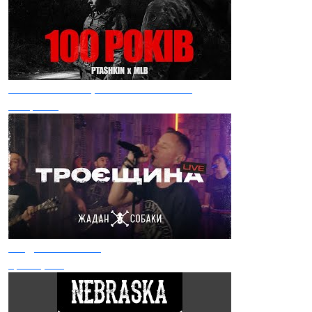
Pivovarov Prod, PTASHKIN & MLB
100 років
Жадан І Собаки
Троєщина