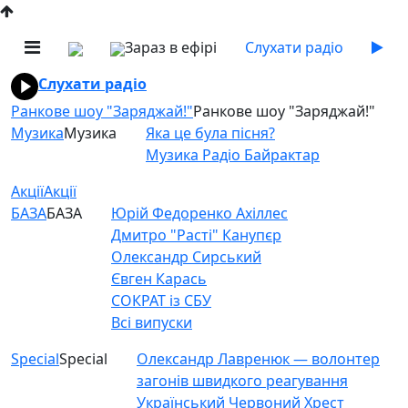
Зараз в ефірі
Слухати радіо
Слухати радіо
Ранкове шоу "Заряджай!"
Ранкове шоу "Заряджай!"
Музика
Музика
Яка це була пісня?
Музика Радіо Байрактар
Акції
Акції
БАЗА
БАЗА
Юрій Федоренко Ахіллес
Дмитро "Расті" Канупєр
Олександр Сирський
Євген Карась
СОКРАТ із СБУ
Всі випуски
Special
Special
Олександр Лавренюк — волонтер
загонів швидкого реагування
Український Червоний Хрест