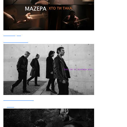
Mazepa
Хто ти така
Океан Ельзи
Двоє