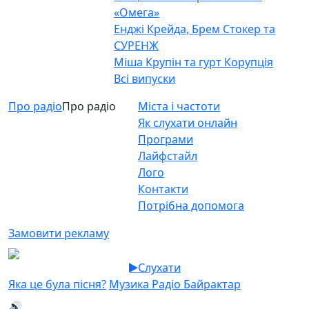
«Омега»
Енджі Крейда, Брем Стокер та
СУРЕНЖ
Міша Крупін та гурт Корупція
Всі випуски
Про радіо
Про радіо
Міста і частоти
Як слухати онлайн
Програми
Лайфстайл
Лого
Контакти
Потрібна допомога
Замовити рекламу
Слухати
Яка це була пісня?
Музика Радіо Байрактар
🔊