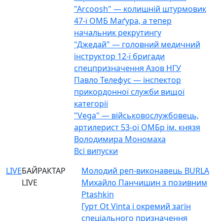
"Arcoosh" — колишній штурмовик
47-ї ОМБ Маґура, а тепер
начальник рекрутингу
"Джедай" — головний медичний
інструктор 12-ї бригади
спецпризначення Азов НГУ
Павло Телефус — інспектор
прикордонної служби вищої
категорії
"Vega" — військовослужбовець,
артилерист 53-ої ОМБр ім. князя
Володимира Мономаха
Всі випуски
LIVE
БАЙРАКТАР
Молодий реп-виконавець BURLA
LIVE
Михайло Панчишин з позивним
Ptashkin
Гурт Ot Vinta і окремий загін
спеціального призначення