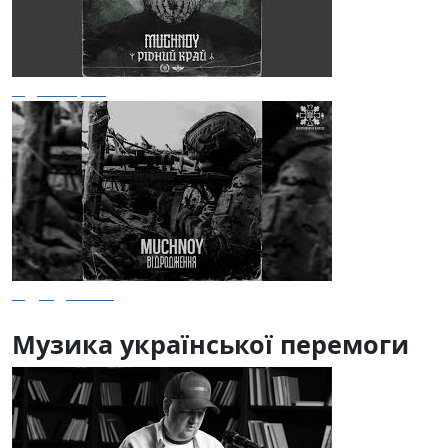
Рідний край
Відродження
Музика української перемоги